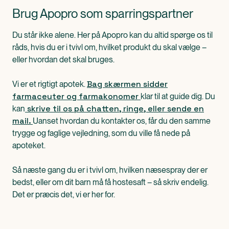
Brug Apopro som sparringspartner
Du står ikke alene. Her på Apopro kan du altid spørge os til
råds, hvis du er i tvivl om, hvilket produkt du skal vælge –
eller hvordan det skal bruges.
Bag skærmen sidder
Vi er et rigtigt apotek.
farmaceuter og farmakonomer
klar til at guide dig. Du
skrive til os på chatten, ringe, eller sende en
kan
mail.
Uanset hvordan du kontakter os, får du den samme
trygge og faglige vejledning, som du ville få nede på
apoteket.
Så næste gang du er i tvivl om, hvilken næsespray der er
bedst, eller om dit barn må få hostesaft – så skriv endelig.
Det er præcis det, vi er her for.