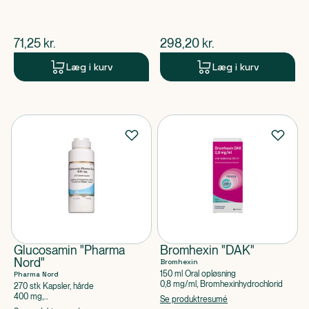
$
nuværende pris
$
nuværende pris
71,25
kr.
298,20
kr.
Læg i kurv
Læg i kurv
Glucosamin "Pharma
Bromhexin "DAK"
Nord"
Bromhexin
150 ml Oral opløsning
Pharma Nord
0,8 mg/ml, Bromhexinhydrochlorid
270 stk Kapsler, hårde
400 mg,
Se produktresumé