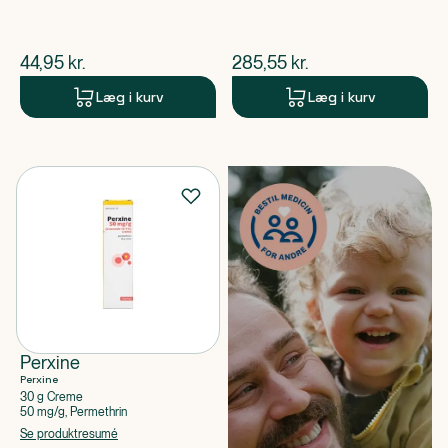
$
nuværende pris
$
nuværende pris
44,95
kr.
285,55
kr.
Læg i kurv
Læg i kurv
Perxine
Perxine
30 g Creme
50 mg/g, Permethrin
Se produktresumé