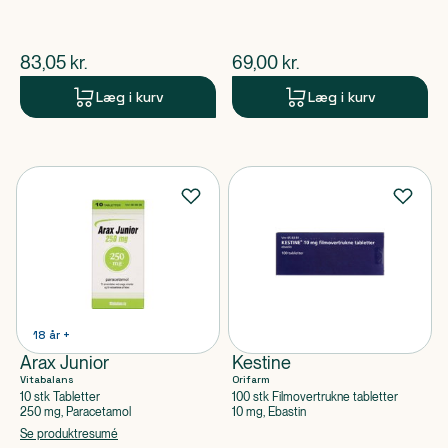
$
nuværende pris
$
nuværende pris
83,05
kr.
69,00
kr.
Læg i kurv
Læg i kurv
18 år +
Arax Junior
Kestine
Vitabalans
Orifarm
10 stk Tabletter
100 stk Filmovertrukne tabletter
250 mg, Paracetamol
10 mg, Ebastin
Se produktresumé