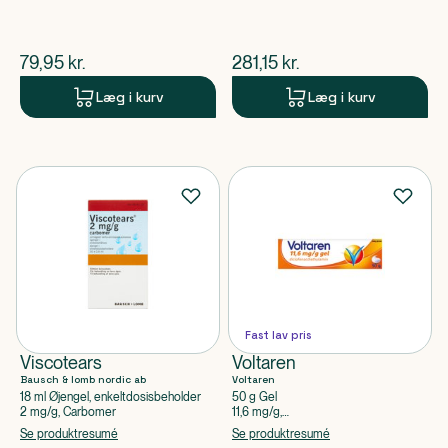
$
nuværende pris
$
nuværende pris
79,95
kr.
281,15
kr.
Læg i kurv
Læg i kurv
Fast lav pris
Viscotears
Voltaren
Bausch & lomb nordic ab
Voltaren
18 ml Øjengel, enkeltdosisbeholder
50 g Gel
2 mg/g, Carbomer
11,6 mg/g,
Diclofenacdiethylammonium
Se produktresumé
Se produktresumé