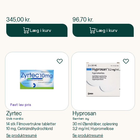
$
nuværende pris
$
nuværende pris
345,00
kr.
96,70
kr.
Læg i kurv
Læg i kurv
Fast lav pris
Zyrtec
Hyprosan
Ucb nordic
Santen oy
14 stk Filmovertrukne tabletter
30 ml Øjendråber, opløsning
10 mg, Cetirizindihydrochlorid
3,2 mg/ml, Hypromellose
Se produktresumé
Se produktresumé