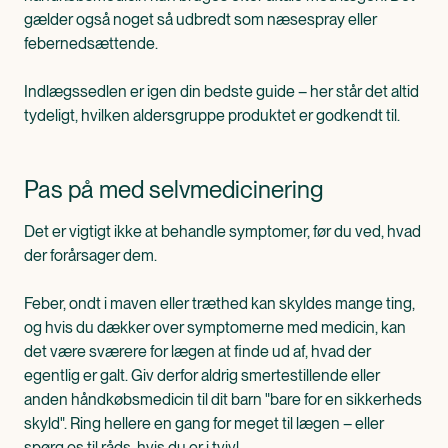
gælder også noget så udbredt som næsespray eller
febernedsættende.
Indlægssedlen er igen din bedste guide – her står det altid
tydeligt, hvilken aldersgruppe produktet er godkendt til.
Pas på med selvmedicinering
Det er vigtigt ikke at behandle symptomer, før du ved, hvad
der forårsager dem.
Feber, ondt i maven eller træthed kan skyldes mange ting,
og hvis du dækker over symptomerne med medicin, kan
det være sværere for lægen at finde ud af, hvad der
egentlig er galt. Giv derfor aldrig smertestillende eller
anden håndkøbsmedicin til dit barn "bare for en sikkerheds
skyld". Ring hellere en gang for meget til lægen – eller
spørg os til råds, hvis du er i tvivl.