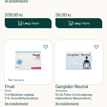
Glucosaminsulfatkaliumchlorid
Se produktresumé
$
nuværende pris
$
nuværende pris
339,95
kr.
36,00
kr.
Læg i kurv
Læg i kurv
Fast lav pris
Finail
Gangiden Neutral
Finail
Gangiden
3 ml Medicinsk neglelak
50 stk Pulver til oral opløsning
5 %, Amorolfinhydrochlorid
Kaliumchlorid, Natriumchlorid,
Natriumhydrogencarbonat, Macrogol
Se produktresumé
Se produktresumé