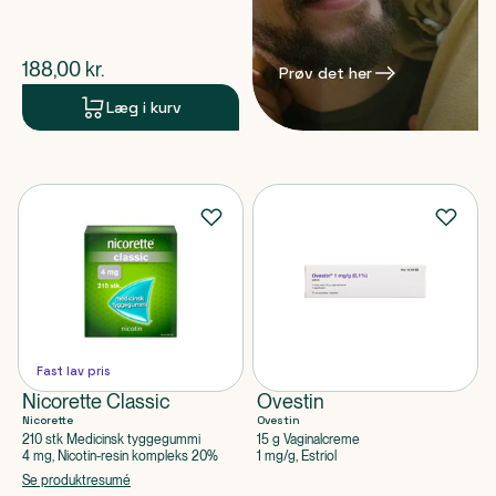
$
nuværende pris
188,00
kr.
Prøv det her
Læg i kurv
Fast lav pris
Nicorette Classic
Ovestin
Nicorette
Ovestin
210 stk Medicinsk tyggegummi
15 g Vaginalcreme
4 mg, Nicotin-resin kompleks 20%
1 mg/g, Estriol
Se produktresumé