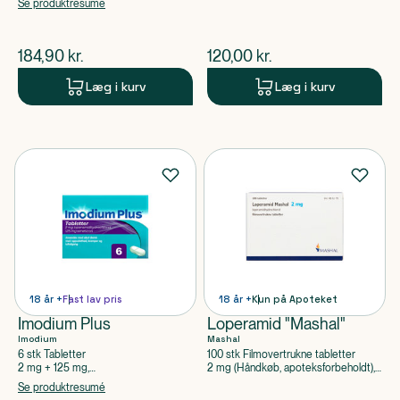
apoteksforbeholdt), Flurbiprofen
Se produktresumé
$
nuværende pris
$
nuværende pris
184,90
kr.
120,00
kr.
Læg i kurv
Læg i kurv
18 år +
Fast lav pris
18 år +
Kun på Apoteket
Imodium Plus
Loperamid "Mashal"
Imodium
Mashal
6 stk Tabletter
100 stk Filmovertrukne tabletter
2 mg + 125 mg,
2 mg (Håndkøb, apoteksforbeholdt),
Loperamidhydrochlorid, Simeticon
Loperamidhydrochlorid
Se produktresumé