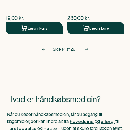
$
nuværende pris
$
nuværende pris
19,00
kr.
280,00
kr.
Læg i kurv
Læg i kurv
Side
14
af
26
Hvad er håndkøbsmedicin?
Når du køber håndkøbsmedicin, får du adgang til
hovedpine
allergi
lægemidler, der kan lindre alt fra
og
til
forstoppelse
hoste
og
– uden at skulle forbi lægen først.