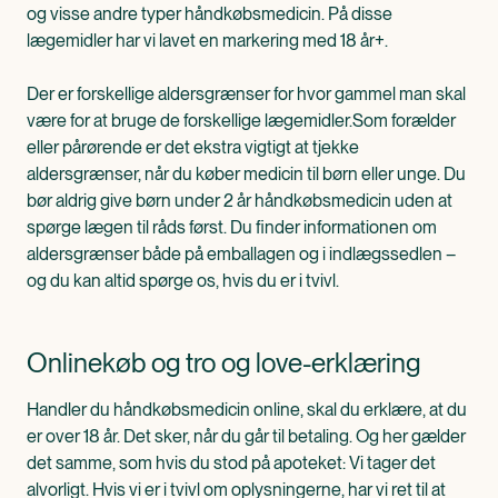
og visse andre typer håndkøbsmedicin. På disse
lægemidler har vi lavet en markering med 18 år+.
Der er forskellige aldersgrænser for hvor gammel man skal
være for at bruge de forskellige lægemidler.Som forælder
eller pårørende er det ekstra vigtigt at tjekke
aldersgrænser, når du køber medicin til børn eller unge. Du
bør aldrig give børn under 2 år håndkøbsmedicin uden at
spørge lægen til råds først. Du finder informationen om
aldersgrænser både på emballagen og i indlægssedlen –
og du kan altid spørge os, hvis du er i tvivl.
Onlinekøb og tro og love-erklæring
Handler du håndkøbsmedicin online, skal du erklære, at du
er over 18 år. Det sker, når du går til betaling. Og her gælder
det samme, som hvis du stod på apoteket: Vi tager det
alvorligt. Hvis vi er i tvivl om oplysningerne, har vi ret til at