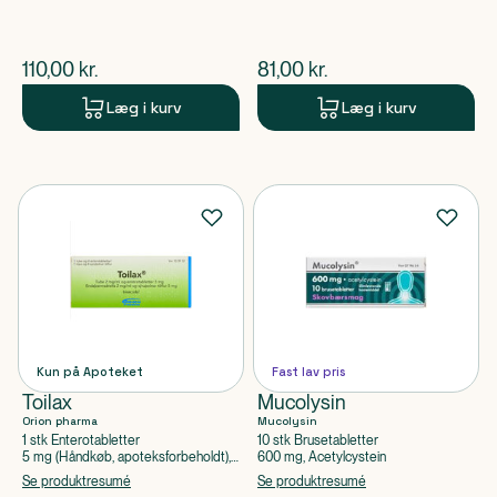
$
nuværende pris
$
nuværende pris
110,00
kr.
81,00
kr.
Læg i kurv
Læg i kurv
Kun på Apoteket
Fast lav pris
Toilax
Mucolysin
Orion pharma
Mucolysin
1 stk Enterotabletter
10 stk Brusetabletter
5 mg (Håndkøb, apoteksforbeholdt),
600 mg, Acetylcystein
Bisacodyl
Se produktresumé
Se produktresumé