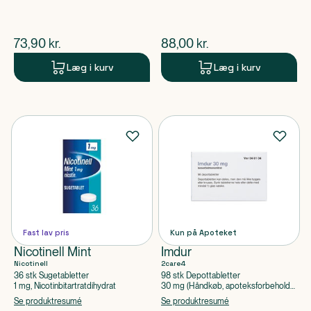
3350
$
nuværende pris
$
nuværende pris
73,90
kr.
88,00
kr.
Læg i kurv
Læg i kurv
Fast lav pris
Kun på Apoteket
Nicotinell Mint
Imdur
Nicotinell
2care4
36 stk Sugetabletter
98 stk Depottabletter
1 mg, Nicotinbitartratdihydrat
30 mg (Håndkøb, apoteksforbeholdt),
Isosorbidmononitrat
Se produktresumé
Se produktresumé