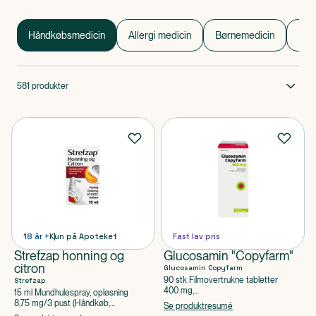
dækker over alt fra næsespray og smertestillende tabletter
til allergimedicin og midler mod forstoppelse. Det lyder
Håndkøbsmedicin
Håndkøbsmedicin 1 af 0
måske ligetil, men der er faktisk meget at være opmærksom
Håndkøbsmedicin
Allergi medicin
Børnemedicin
For
på. For selvom medicinen er uden recept, er den ikke uden
virkning. Eller bivirkning.
, at nogle typer håndkøbsmedicin først må gives til
Vidste du
581
produkter
børn over 15 år?
18 år +
Kun på Apoteket
Fast lav pris
Strefzap honning og
Glucosamin "Copyfarm"
citron
Glucosamin Copyfarm
90 stk Filmovertrukne tabletter
Strefzap
400 mg,
15 ml Mundhulespray, opløsning
8,75 mg/3 pust (Håndkøb,
Glucosaminsulfatkaliumchlorid
Se produktresumé