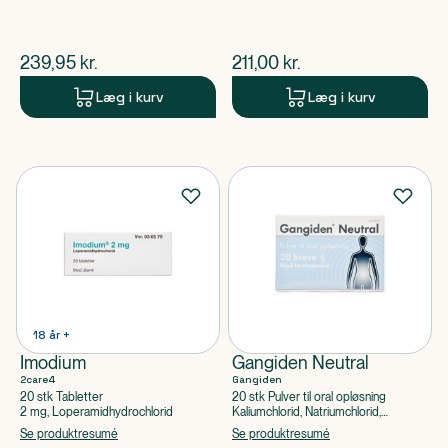
3350
$
nuværende pris
$
nuværende pris
239,95
kr.
211,00
kr.
Læg i kurv
Læg i kurv
18 år +
Imodium
Gangiden Neutral
2care4
Gangiden
20 stk Tabletter
20 stk Pulver til oral opløsning
2 mg, Loperamidhydrochlorid
Kaliumchlorid, Natriumchlorid,
Natriumhydrogencarbonat, Macrogol
Se produktresumé
Se produktresumé