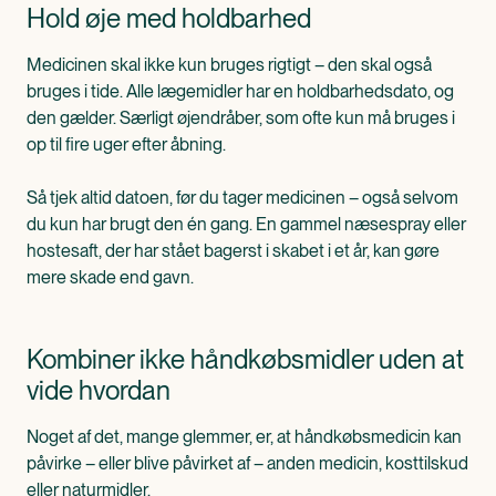
Hold øje med holdbarhed
Medicinen skal ikke kun bruges rigtigt – den skal også
bruges i tide. Alle lægemidler har en holdbarhedsdato, og
den gælder. Særligt øjendråber, som ofte kun må bruges i
op til fire uger efter åbning.
Så tjek altid datoen, før du tager medicinen – også selvom
du kun har brugt den én gang. En gammel næsespray eller
hostesaft, der har stået bagerst i skabet i et år, kan gøre
mere skade end gavn.
Kombiner ikke håndkøbsmidler uden at
vide hvordan
Noget af det, mange glemmer, er, at håndkøbsmedicin kan
påvirke – eller blive påvirket af – anden medicin, kosttilskud
eller naturmidler.