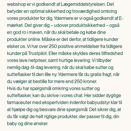
webshop er vi godkendt af Lægemiddelstyrelsen. Det
betyder en optimal sikkerhed og troværdighed omkring
vores produkter for dig. Ydermere er vi også godkendt af E-
mærket. Det giver dig – udover produktsikkerhed – også
en god ro i maven, når du skal betale og købe dine
produkter online. Måske er det derfor, at tidligere kunder
elsker os. Vi har over 250 positive anmeldelser fra tidligere
kunder på Trustpilot. Eller måske skyldes deres tilfredshed
vores lave netpriser, samt hurtige levering. Vi tilbyder
nemlig dag-til-dag levering, når du skal købe sutter og
sutteflasker til den lille ny. Ydermere får du gratis fragt, når
du vælger at bestille for mere end 250 kroner.
Hvis du har spørgsmål omkring vores sutter og
sutteflasker, kan du skrive i vores chat. Her sidder dygtige
farmaceuter med ekspertviden indenfor babyudstyr klar til
at hjælpe dig og besvare dine spørgsmål. Det sikrer dig, at
du får valgt de helt rigtige produkter, der passer til dig, din
baby og dine ønsker.