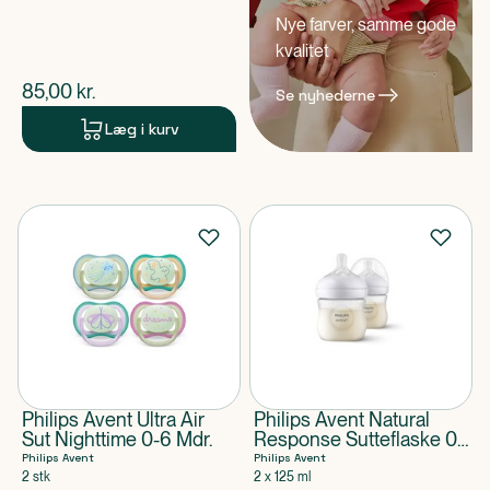
Nye farver, samme gode
kvalitet
$
nuværende pris
85,00
kr.
Se nyhederne
Læg i kurv
Philips Avent Ultra Air
Philips Avent Natural
Sut Nighttime 0-6 Mdr.
Response Sutteflaske 0-
3M
Philips Avent
Philips Avent
2 stk
2 x 125 ml