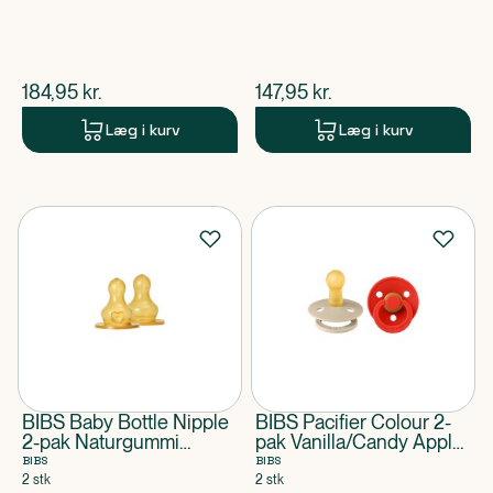
$
nuværende pris
$
nuværende pris
184,95
kr.
147,95
kr.
Læg i kurv
Læg i kurv
BIBS Baby Bottle Nipple
BIBS Pacifier Colour 2-
2-pak Naturgummi
pak Vanilla/Candy Apple
Medium Flow
Size 2
BIBS
BIBS
2 stk
2 stk