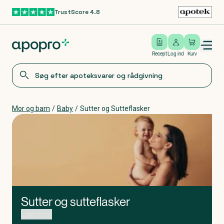
TrustScore 4.8
Gå til hovedindhold
Open/close menu
Log ind
Recept
Log ind
Kurv
Mor og barn
/
Baby
/
Sutter og Sutteflasker
Sutter og sutteflasker
Du har fundet vej til vores udvalg af sutter og sutteflasker. En
Læs mere