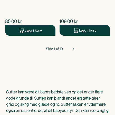
$
nuværende pris
$
nuværende pris
85,00
kr.
109,00
kr.
Læg i kurv
Læg i kurv
Side
1
af
13
Sutter kan være dit barns bedste ven og det er der flere
gode grunde til. Sutten kan blandt andet erstatte tårer,
gråd og skrig med glæde og ro. Sutteflasken er ydermere
også en essentiel del af dit babyudstyr. Den kan være rigtig