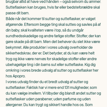
brugbar altid at have ved hånden – også selvom du ammer.
Sutteflasken kan bruges, hvis far eller bedsteforældre skal
passe dit barn.
Både når det kommer til sutter og sutteflasker, er valget
afgørende. Eftersom begge ting skal suttes og savles på af
din baby, skal kvaliteten være i top, så du undgår
sundhedsskadelige og andre farlige stoffer. Stoffer, der kan
gøre skade på dit barn. Men det behøver du slet ikke være
bekymret. Alle produkter i vores udvalg overholder de
sikkerhedskrav, der er. Det betyder, at du kan være helt
tryg og ikke være nervøs for skadelige stoffer eller andre
ubehagelige ting i din barns sut eller sutteflaske. Kig dig
omkring i vores brede udvalg af sutter og sutteflasker her
hos Apopro.
I vores udvalg finder du et bredt udvalg af sutter og
sutteflasker. Faktisk har vi mere end 131 muligheder, som
du kan vælge imellem. Vi tilbyder dig blandt andet sutter og
sutteflasker uden parabener, uden parfume og uden
allergener. Du kan trygt og sikkert handle hos os. Som