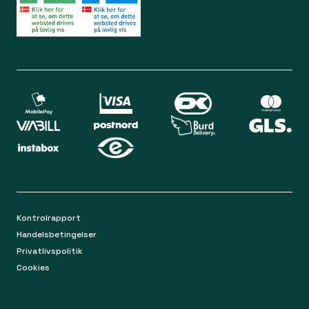
Lørdag 09.00 - 12.00
Bliv medlem
Spørgsmål og svar
Din sikkerhed
Levering
Chat
Mandag-torsdag 9.00 - 16.00
Returnering
Fredag 9.00 - 15.00
Kontakt os på mail
apoteket@apopro.dk
På hverdage besvarer vi inden for 24 timer
Kontrolrapport
Handelsbetingelser
Privatlivspolitik
Cookies