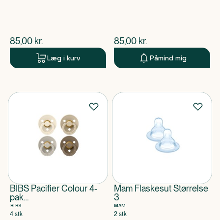
$
nuværende pris
$
nuværende pris
85,00
kr.
85,00
kr.
Læg i kurv
Påmind mig
BIBS Pacifier Colour 4-
Mam Flaskesut Størrelse
pak
3
Ivory/Sand/Vanilla/Dark
BIBS
MAM
Oak Size 2
4 stk
2 stk