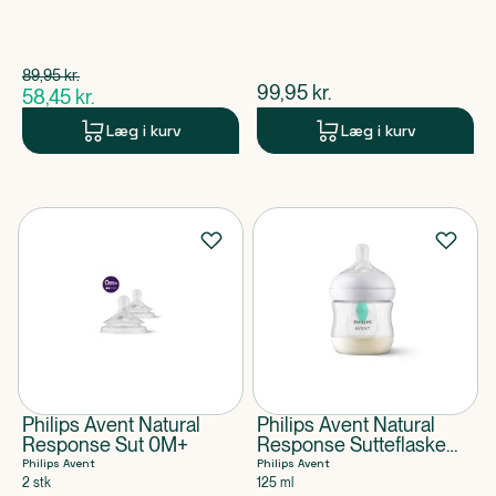
Spar 31,50 kr.
89,95
kr.
$
gammel pris
$
nuværende pris
99,95
kr.
58,45
kr.
$
nuværende pris
Læg i kurv
Læg i kurv
Philips Avent Natural
Philips Avent Natural
Response Sut 0M+
Response Sutteflaske
med AirFree-ventil 0M+
Philips Avent
Philips Avent
2 stk
125 ml