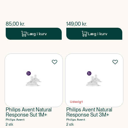
$
nuværende pris
$
nuværende pris
85,00
kr.
149,00
kr.
Læg i kurv
Læg i kurv
Udsolgt
Philips Avent Natural
Philips Avent Natural
Response Sut 1M+
Response Sut 3M+
Philips Avent
Philips Avent
2 stk
2 stk