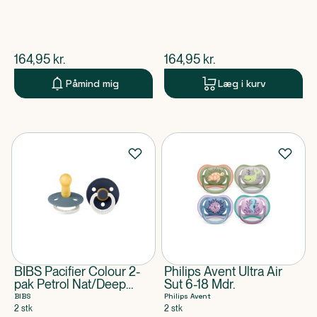
$
nuværende pris
$
nuværende pris
164,95
kr.
164,95
kr.
Påmind mig
Læg i kurv
BIBS Pacifier Colour 2-
Philips Avent Ultra Air
pak Petrol Nat/Deep
Sut 6-18 Mdr.
Space Nat Size 2
BIBS
Philips Avent
2 stk
2 stk