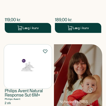
$
nuværende pris
$
nuværende pris
119,00
kr.
189,00
kr.
Læg i kurv
Læg i kurv
Philips Avent Natural
Response Sut 6M+
Philips Avent
Nyheder fra BIBS
2 stk