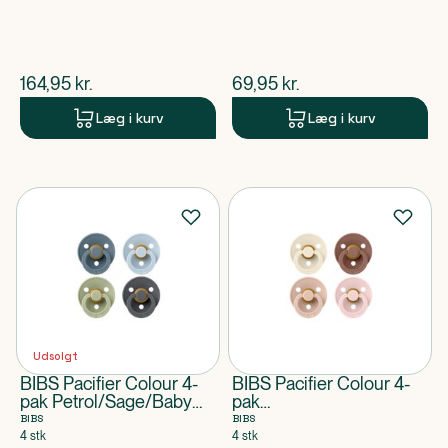
$
nuværende pris
$
nuværende pris
164,95
kr.
69,95
kr.
Læg i kurv
Læg i kurv
Udsolgt
BIBS Pacifier Colour 4-
BIBS Pacifier Colour 4-
pak Petrol/Sage/Baby
pak
Blue/Iron Size 2
Ivory/Blush/Woodchuck/B
BIBS
BIBS
Size 2
4 stk
4 stk