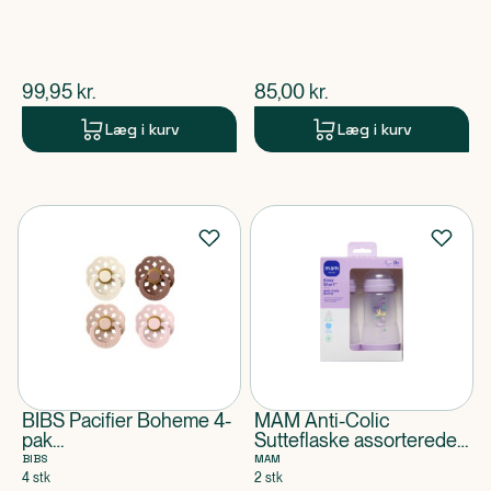
$
nuværende pris
$
nuværende pris
99,95
kr.
85,00
kr.
Læg i kurv
Læg i kurv
BIBS Pacifier Boheme 4-
MAM Anti-Colic
pak
Sutteflaske assorterede
Ivory/Blush/Woodchuck/Blossom
farver
BIBS
MAM
Size 2
4 stk
2 stk