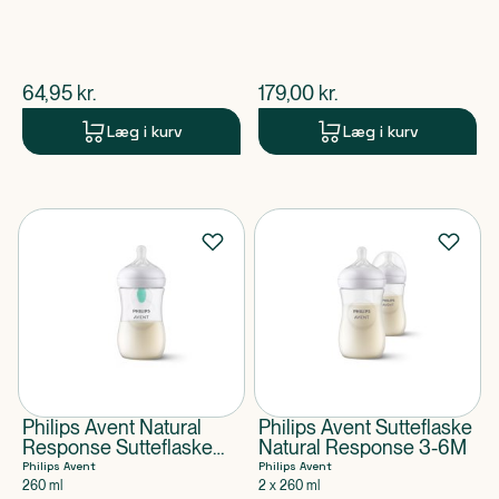
$
nuværende pris
$
nuværende pris
64,95
kr.
179,00
kr.
Læg i kurv
Læg i kurv
Philips Avent Natural
Philips Avent Sutteflaske
Response Sutteflaske
Natural Response 3-6M
med AirFree-ventil 3-6M
Philips Avent
Philips Avent
260 ml
2 x 260 ml