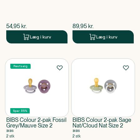
$
nuværende pris
$
nuværende pris
54,95
kr.
89,95
kr.
Læg i kurv
Læg i kurv
Restsalg
Spar 35%
BIBS Colour 2-pak Fossil
BIBS Colour 2-pak Sage
Grey/Mauve Size 2
Nat/Cloud Nat Size 2
BIBS
BIBS
2 stk
2 stk