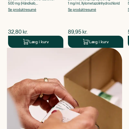
500 mg (Håndkøb,
1 mg/ml, Xylometazolinhydrochlorid
apoteksforbeholdt), Paracetamol
Se produktresumé
Se produktresumé
$
nuværende pris
$
nuværende pris
32,80
kr.
89,95
kr.
Læg i kurv
Læg i kurv
Produkt 1 af 0