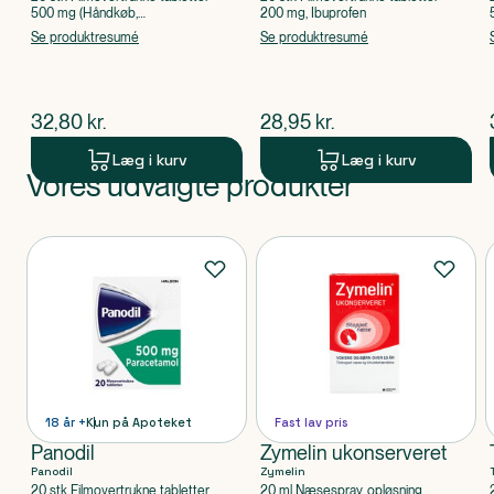
500 mg (Håndkøb,
200 mg, Ibuprofen
apoteksforbeholdt), Paracetamol
Se produktresumé
Se produktresumé
$
nuværende pris
$
nuværende pris
32,80
kr.
28,95
kr.
Læg i kurv
Læg i kurv
Vores udvalgte produkter
Produkt 1 af 0
Produkter
18 år +
Kun på Apoteket
Fast lav pris
Panodil
Zymelin ukonserveret
Panodil
Zymelin
20 stk Filmovertrukne tabletter
20 ml Næsespray, opløsning