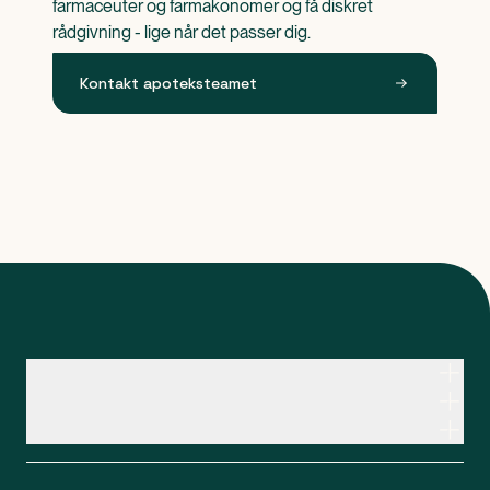
farmaceuter og farmakonomer og få diskret 
rådgivning - lige når det passer dig.
Kontakt apoteksteamet
Kontakt apoteksteamet
Genveje
Om Apopro
Apopro Online Apotek
CVR: 37983446
Apopro guider