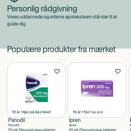
Personlig rådgivning
Vores uddannede og erfarne apoteksteam står klar til at
guide dig
Populære produkter fra mærket
Produkter
18 år +
Kun på Apoteket
18 år +
Fast lav pris
Panodil
Ipren
Panodil
Ipren
20 stk Filmovertrukne tabletter
20 stk Filmovertrukne tabletter