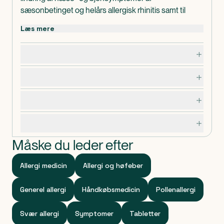
sæsonbetinget og helårs allergisk rhinitis samt til
lindring af kronisk nældefeber.
Læs mere
Vialerg bør ikke gives til børn under 6 år uden lægens
anvisning.
Dosering, opbevaring og indhold
I pakningerne med medicin findes en
patientvejledning, som du altid bør læse grundigt,
Bivirkninger
inden du tager medicinen. Hvis du er i tvivl, om du må
bruge medicinen, bør du kontakte egen læge.
Advarsler og forsigtighedsregler
Specifikationer
Måske du leder efter
Allergi medicin
Allergi og høfeber
Generel allergi
Håndkøbsmedicin
Pollenallergi
Svær allergi
Symptomer
Tabletter