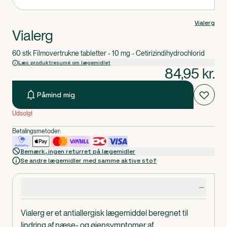
Vialerg
Vialerg
60 stk Filmovertrukne tabletter - 10 mg - Cetirizindihydrochlorid
Læs produktresumé om lægemidlet
84,95
kr.
Påmind mig
Udsolgt
Betalingsmetoder:
Bemærk, ingen returret på lægemidler
Se andre lægemidler med samme aktive stof
Produktdetaljer
Vialerg er et antiallergisk lægemiddel beregnet til
lindring af næse- og øjensymptomer af