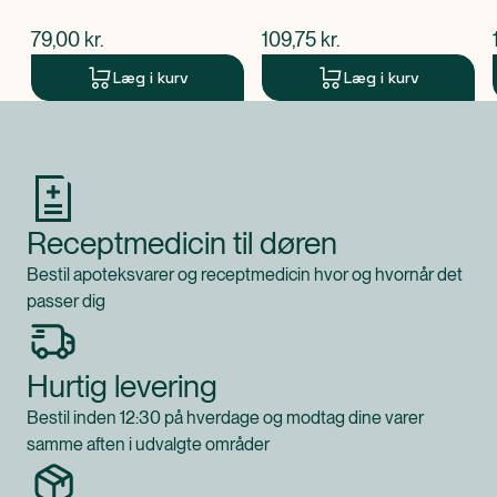
$
nuværende pris
$
nuværende pris
79,00
kr.
109,75
kr.
Læg i kurv
Læg i kurv
Produkt 1 af 0
Receptmedicin til døren
Bestil apoteksvarer og receptmedicin hvor og hvornår det
passer dig
Hurtig levering
Bestil inden 12:30 på hverdage og modtag dine varer
samme aften i udvalgte områder