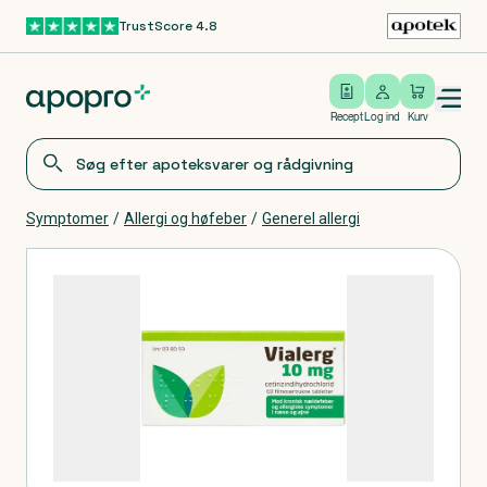
TrustScore 4.8
Gå til hovedindhold
Open/close menu
Log ind
Recept
Log ind
Kurv
Symptomer
/
Allergi og høfeber
/
Generel allergi