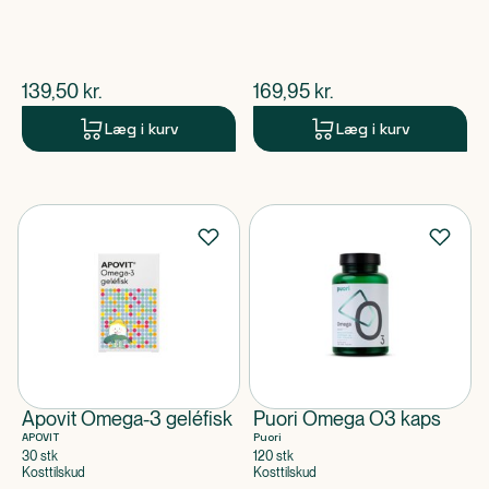
$
nuværende pris
$
nuværende pris
139,50
kr.
169,95
kr.
Læg i kurv
Læg i kurv
Apovit Omega-3 geléfisk
Puori Omega O3 kaps
APOVIT
Puori
30 stk
120 stk
Kosttilskud
Kosttilskud