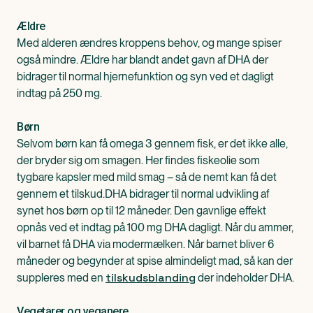
Ældre
Med alderen ændres kroppens behov, og mange spiser
også mindre. Ældre har blandt andet gavn af DHA der
bidrager til normal hjernefunktion og syn ved et dagligt
indtag på 250 mg.
Børn
Selvom børn kan få omega 3 gennem fisk, er det ikke alle,
der bryder sig om smagen. Her findes fiskeolie som
tygbare kapsler med mild smag – så de nemt kan få det
gennem et tilskud.DHA bidrager til normal udvikling af
synet hos børn op til 12 måneder. Den gavnlige effekt
opnås ved et indtag på 100 mg DHA dagligt. Når du ammer,
vil barnet få DHA via modermælken. Når barnet bliver 6
måneder og begynder at spise almindeligt mad, så kan der
tilskudsblanding
suppleres med en
der indeholder DHA.
Vegetarer og veganere