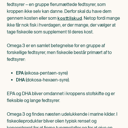
fedtsyrer – en gruppe flerumættede fedtsyrer, som
kroppen ikke selv kan danne. Derfor skal du have dem
kosttilskud
gennem kosten eller som
. Netop fordi mange
ikke får nok fisk i hverdagen, er der mange, der vælger at
tage fiskeolie som supplement til deres kost.
Omega 3 er en samlet betegnelse for en gruppe af
forskellige fedtsyrer, men fiskeolie består primært af to
fedtsyrer:
(eikosa-pentaen-syre)
EPA
(dokosa-hexaen-syre).
DHA
EPA og DHA bliver omdannet i kroppens stofskifte og er
fleksible og lange fedtsyrer.
Omega 3 og findes næsten udelukkende i marine kilder. I
fiskeolieprodukter bliver olien typisk renset og
koncentreret for at fjerne tungmetaller og for at give en