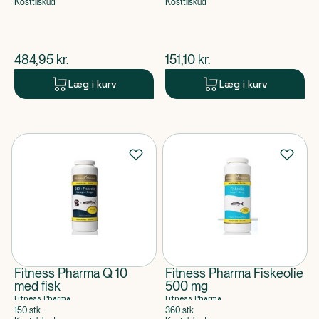
Kosttilskud
Kosttilskud
$
nuværende pris
$
nuværende pris
484,95
kr.
151,10
kr.
Læg i kurv
Læg i kurv
Fitness Pharma Q 10
Fitness Pharma Fiskeolie
med fisk
500 mg
Fitness Pharma
Fitness Pharma
150 stk
360 stk