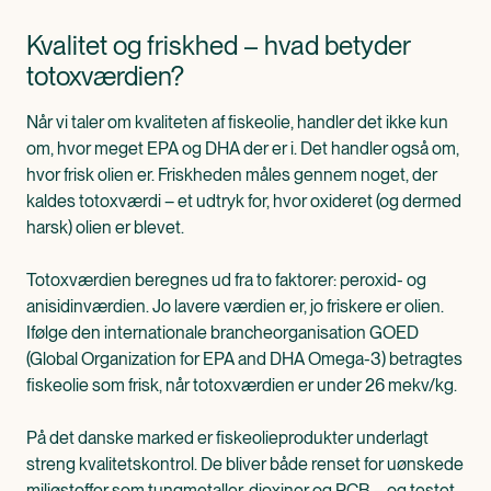
Kvalitet og friskhed – hvad betyder
totoxværdien?
Når vi taler om kvaliteten af fiskeolie, handler det ikke kun
om, hvor meget EPA og DHA der er i. Det handler også om,
hvor frisk olien er. Friskheden måles gennem noget, der
kaldes totoxværdi – et udtryk for, hvor oxideret (og dermed
harsk) olien er blevet.
Totoxværdien beregnes ud fra to faktorer: peroxid- og
anisidinværdien. Jo lavere værdien er, jo friskere er olien.
Ifølge den internationale brancheorganisation GOED
(Global Organization for EPA and DHA Omega-3) betragtes
fiskeolie som frisk, når totoxværdien er under 26 mekv/kg.
På det danske marked er fiskeolieprodukter underlagt
streng kvalitetskontrol. De bliver både renset for uønskede
miljøstoffer som tungmetaller, dioxiner og PCB – og testet