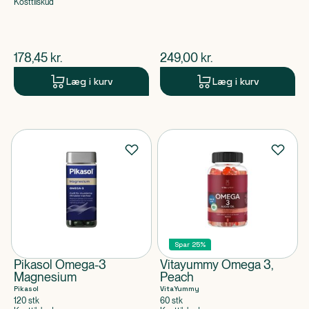
Kosttilskud
$
nuværende pris
$
nuværende pris
178,45
kr.
249,00
kr.
Læg i kurv
Læg i kurv
Spar 25%
Pikasol Omega-3
Vitayummy Omega 3,
Magnesium
Peach
Pikasol
VitaYummy
120 stk
60 stk