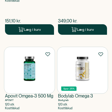
Kosttilskud
$
nuværende pris
$
nuværende pris
151,10
kr.
349,00
kr.
Læg i kurv
Læg i kurv
Spar 25%
Apovit Omgea-3 500 Mg
Bodylab Omega 3
APOVIT
Bodylab
120 stk
120 stk
Kosttilskud
Kosttilskud