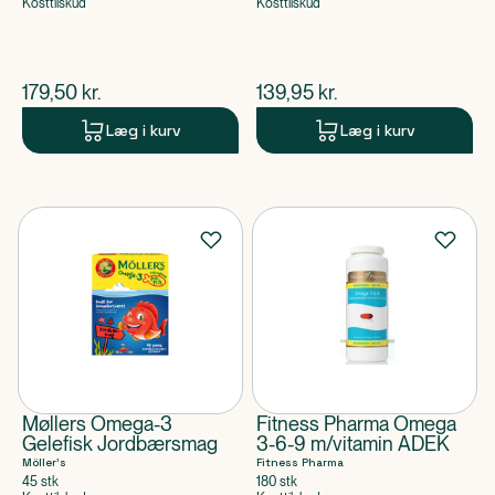
Kosttilskud
Kosttilskud
$
nuværende pris
$
nuværende pris
179,50
kr.
139,95
kr.
Læg i kurv
Læg i kurv
Møllers Omega-3
Fitness Pharma Omega
Gelefisk Jordbærsmag
3-6-9 m/vitamin ADEK
Möller's
Fitness Pharma
45 stk
180 stk