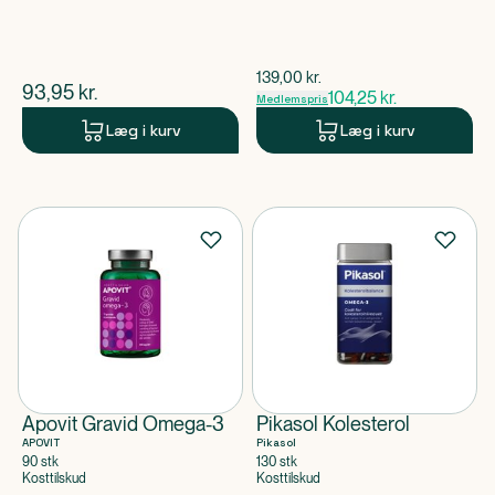
$
gammel pris
139,00
kr.
$
nuværende pris
93,95
kr.
104,25
kr.
Medlemspris
Læg i kurv
Læg i kurv
Apovit Gravid Omega-3
Pikasol Kolesterol
APOVIT
Pikasol
90 stk
130 stk
Kosttilskud
Kosttilskud