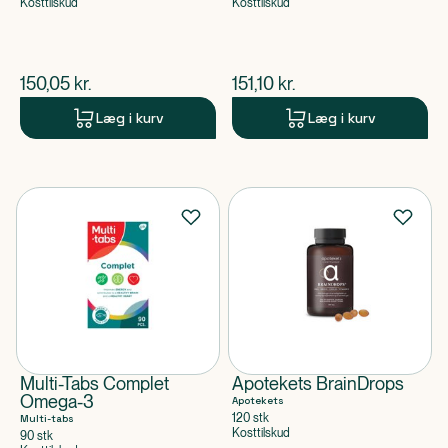
Kosttilskud
Kosttilskud
$
nuværende pris
$
nuværende pris
150,05
kr.
151,10
kr.
Læg i kurv
Læg i kurv
Multi-Tabs Complet
Apotekets BrainDrops
Omega-3
Apotekets
120 stk
Multi-tabs
Kosttilskud
90 stk