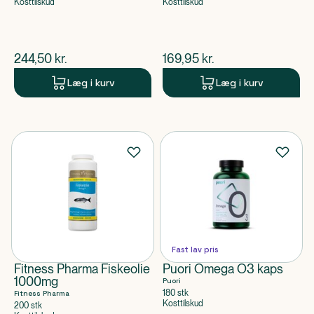
Kosttilskud
Kosttilskud
$
nuværende pris
$
nuværende pris
244,50
kr.
169,95
kr.
Læg i kurv
Læg i kurv
Fast lav pris
Fitness Pharma Fiskeolie
Puori Omega O3 kaps
1000mg
Puori
180 stk
Fitness Pharma
Kosttilskud
200 stk