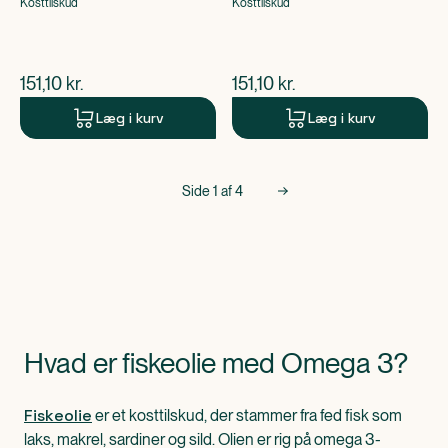
Kosttilskud
Kosttilskud
$
nuværende pris
$
nuværende pris
151,10
kr.
151,10
kr.
Læg i kurv
Læg i kurv
Side
1
af
4
Hvad er fiskeolie med Omega 3?
Fiskeolie
er et kosttilskud, der stammer fra fed fisk som
laks, makrel, sardiner og sild. Olien er rig på omega 3-