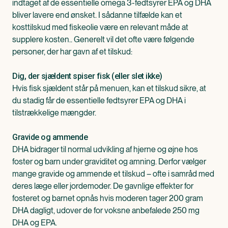
indtaget af de essentielle omega 3-fedtsyrer EPA og DHA
bliver lavere end ønsket. I sådanne tilfælde kan et
kosttilskud med fiskeolie være en relevant måde at
supplere kosten.. Generelt vil det ofte være følgende
personer, der har gavn af et tilskud:
Dig, der sjældent spiser fisk (eller slet ikke)
Hvis fisk sjældent står på menuen, kan et tilskud sikre, at
du stadig får de essentielle fedtsyrer EPA og DHA i
tilstrækkelige mængder.
Gravide og ammende
DHA bidrager til normal udvikling af hjerne og øjne hos
foster og barn under graviditet og amning. Derfor vælger
mange gravide og ammende et tilskud – ofte i samråd med
deres læge eller jordemoder. De gavnlige effekter for
fosteret og barnet opnås hvis moderen tager 200 gram
DHA dagligt, udover de for voksne anbefalede 250 mg
DHA og EPA.