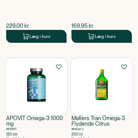
$
nuværende pris
$
nuværende pris
229,00
kr.
169,95
kr.
Læg i kurv
Læg i kurv
APOVIT Omega-3 1000
Møllers Tran Omega-3
mg
Flydende Citrus
APOVIT
Möller's
120 stk
250 ml