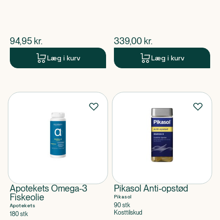
$
nuværende pris
$
nuværende pris
94,95
kr.
339,00
kr.
Læg i kurv
Læg i kurv
Apotekets Omega-3
Pikasol Anti-opstød
Fiskeolie
Pikasol
90 stk
Apotekets
Kosttilskud
180 stk