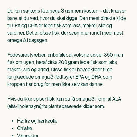
Du kan sagtens få omega 3 gennem kosten – det kræver
bare, at du ved, hvor du skal kigge. Den mest direkte kilde
til EPA og DHA er fede fisk som laks, makrel, sild og
sardiner. Det er disse fisk, der svømmer rundt med mest
omega 3 i bagagen.
Fødevarestyrelsen anbefaler, at voksne spiser 350 gram
fisk om ugen, heraf cirka 200 gram fede fisk som laks,
makrel, sild og ørred. Disse fisk er hovedkilder til de
langkædede omega 3-fedtsyrer EPA og DHA, som
kroppen har brug for, men ikke selv kan danne.
Hvis du ikke spiser fisk, kan du få omega 3 i form af ALA
(alfa-linolensyre) fra plantebaserede kilder som:
Hørfrø og hørfrøolie
Chiafrø
Valnødder