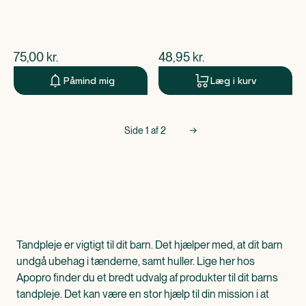
$
nuværende pris
$
nuværende pris
75,00
kr.
48,95
kr.
Påmind mig
Læg i kurv
Side
1
af
2
Tandpleje er vigtigt til dit barn. Det hjælper med, at dit barn
undgå ubehag i tænderne, samt huller. Lige her hos
Apopro finder du et bredt udvalg af produkter til dit barns
tandpleje. Det kan være en stor hjælp til din mission i at