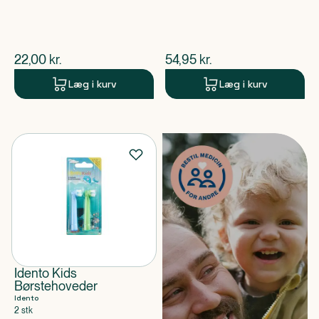
$
nuværende pris
$
nuværende pris
22,00
kr.
54,95
kr.
Læg i kurv
Læg i kurv
Idento Kids
Børstehoveder
Idento
2 stk