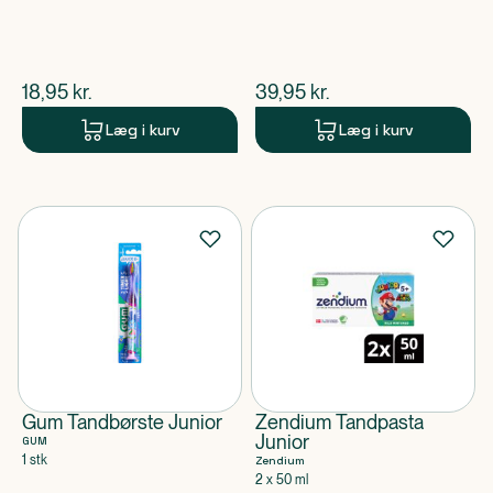
$
nuværende pris
$
nuværende pris
18,95
kr.
39,95
kr.
Læg i kurv
Læg i kurv
Gum Tandbørste Junior
Zendium Tandpasta
Junior
GUM
1 stk
Zendium
2 x 50 ml