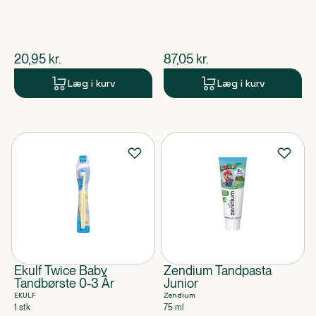
$
nuværende pris
$
nuværende pris
20,95
kr.
87,05
kr.
Læg i kurv
Læg i kurv
Ekulf Twice Baby
Zendium Tandpasta
Tandbørste 0-3 År
Junior
EKULF
Zendium
1 stk
75 ml