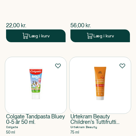
$
nuværende pris
$
nuværende pris
22,00
kr.
56,00
kr.
Læg i kurv
Læg i kurv
Colgate Tandpasta Bluey
Urtekram Beauty
0-5 år 50 ml.
Children's Tuttifrutti
Toothpaste
Colgate
Urtekram Beauty
50 ml
75 ml