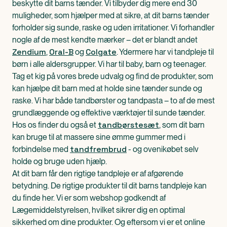
beskytte dit barns tænder. Vi tilbyder dig mere end 30
muligheder, som hjælper med at sikre, at dit barns tænder
forholder sig sunde, raske og uden irritationer. Vi forhandler
nogle af de mest kendte mærker – det er blandt andet
Zendium
Oral-B
Colgate
,
og
. Ydermere har vi tandpleje til
børn i alle aldersgrupper. Vi har til baby, barn og teenager.
Tag et kig på vores brede udvalg og find de produkter, som
kan hjælpe dit barn med at holde sine tænder sunde og
raske. Vi har både tandbørster og tandpasta – to af de mest
grundlæggende og effektive værktøjer til sunde tænder.
tandbørstesæt
Hos os finder du også et
, som dit barn
kan bruge til at massere sine ømme gummer med i
tandfrembrud
forbindelse med
- og ovenikøbet selv
holde og bruge uden hjælp.
At dit barn får den rigtige tandpleje er af afgørende
betydning. De rigtige produkter til dit barns tandpleje kan
du finde her. Vi er som webshop godkendt af
Lægemiddelstyrelsen, hvilket sikrer dig en optimal
sikkerhed om dine produkter. Og eftersom vi er et online