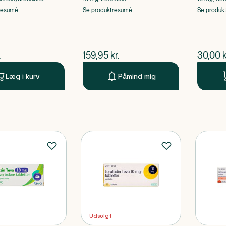
resumé
Se produktresumé
Se produk
ende pris
$
nuværende pris
$
nuvær
.
159,95
kr.
30,00
k
Læg i kurv
Påmind mig
Udsolgt