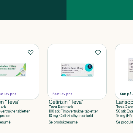
st lav pris
Fast lav pris
Kun på
en "Teva"
Cetirizin "Teva"
Lansop
mark
Teva Danmark
Teva Dan
overtrukne tabletter
100 stk Filmovertrukne tabletter
56 stk Ent
uprofen
10 mg, Cetirizindihydrochlorid
15 mg (Hå
apoteksfor
resumé
Se produktresumé
Se produk