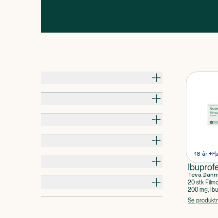
Pris
Til hvem
Alder / Vægt
Pakningsstørrelse
18 år +
Fa
Kropsdel
Ibuprof
Teva Dan
Produkttype
20 stk Film
200 mg, Ib
Se produkt