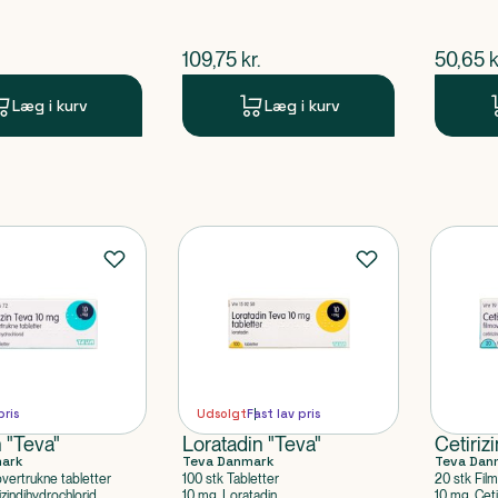
ende pris
$
nuværende pris
$
nuvær
109,75
kr.
50,65
k
Læg i kurv
Læg i kurv
pris
Udsolgt
Fast lav pris
n "Teva"
Loratadin "Teva"
Cetiriz
mark
Teva Danmark
Teva Dan
overtrukne tabletter
100 stk Tabletter
20 stk Fil
izindihydrochlorid
10 mg, Loratadin
10 mg, Ceti