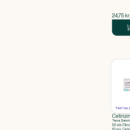
$
nuvær
24,75
kr.
Fast lav 
Cetirizi
Teva Dan
50 stk Film
10 mg, Cetir