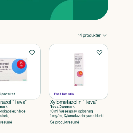
14
produkter
 Apoteket
Fast lav pris
razol "Teva"
Xylometazolin "Teva"
mark
Teva Danmark
erokapsler, hårde
10 ml Næsespray, opløsning
ndkøb,
1 mg/ml, Xylometazolinhydrochlorid
beholdt), Lansoprazol
tresumé
Se produktresumé