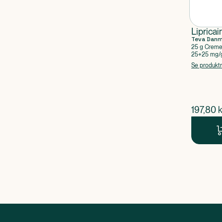
Lipricai
Teva Dan
25 g Crem
25+25 mg/g,
Se produkt
$
nuvær
197,80
k