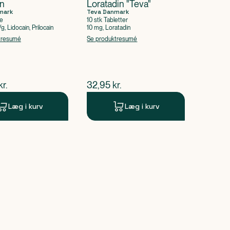
in
Loratadin "Teva"
mark
Teva Danmark
e
10 stk Tabletter
, Lidocain, Prilocain
10 mg, Loratadin
tresumé
Se produktresumé
ende pris
$
nuværende pris
kr.
32,95
kr.
Læg i kurv
Læg i kurv