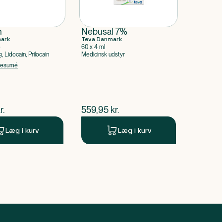
n
Nebusal 7%
mark
Teva Danmark
e
60 x 4 ml
 Lidocain, Prilocain
Medicinsk udstyr
resumé
ende pris
$
nuværende pris
r.
559,95
kr.
Læg i kurv
Læg i kurv