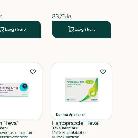
ende pris
$
nuværende pris
r.
33,75
kr.
Læg i kurv
Læg i kurv
Kun på Apoteket
in "Teva"
Pantoprazole "Teva"
mark
Teva Danmark
movertrukne tabletter
14 stk Enterotabletter
rizindihydrochlorid
20 mg (Håndkøb,