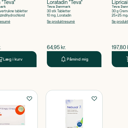
n "Teva"
Loratadin "Teva"
Liprica
mark
Teva Danmark
Teva Dan
vertrukne tabletter
30 stk Tabletter
30 g Crem
izindihydrochlorid
10 mg, Loratadin
25+25 mg/g
resumé
Se produktresumé
Se produk
ende pris
$
nuværende pris
$
nuvær
.
64,95
kr.
197,80
Læg i kurv
Påmind mig