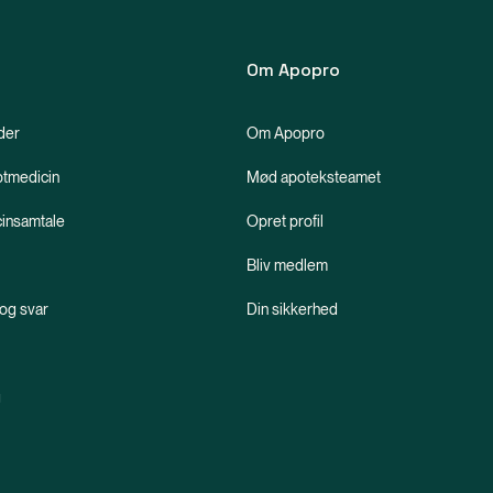
Om Apopro
der
Om Apopro
ptmedicin
Mød apoteksteamet
insamtale
Opret profil
Bliv medlem
og svar
Din sikkerhed
g