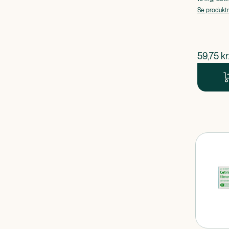
Se produkt
$
nuvær
59,75
kr