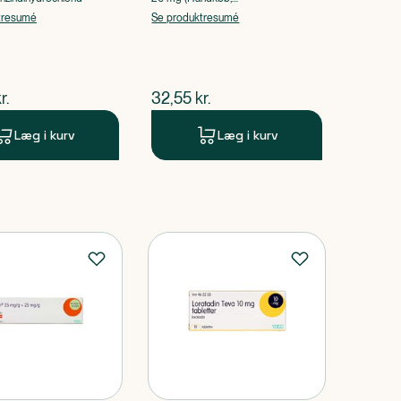
apoteksforbeholdt),
tresumé
Se produktresumé
Pantoprazolnatriumsesquihydrat
ende pris
$
nuværende pris
r.
32,55
kr.
Læg i kurv
Læg i kurv