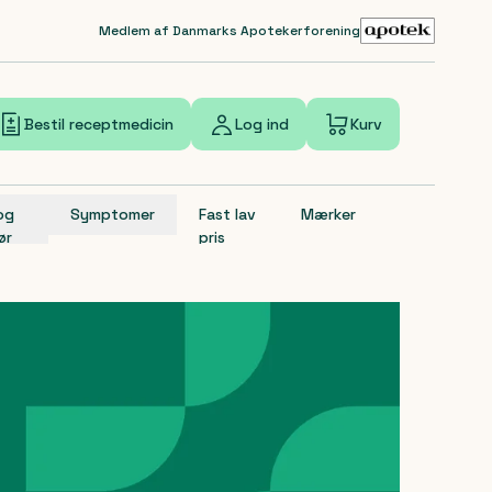
Medlem af Danmarks Apotekerforening
Bestil receptmedicin
Log ind
Kurv
 og
Symptomer
Fast lav
Mærker
ør
pris