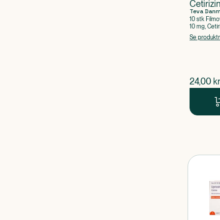
Cetirizi
Teva Dan
10 stk Filmo
10 mg, Cetir
Se produkt
$
nuvær
24,00
kr