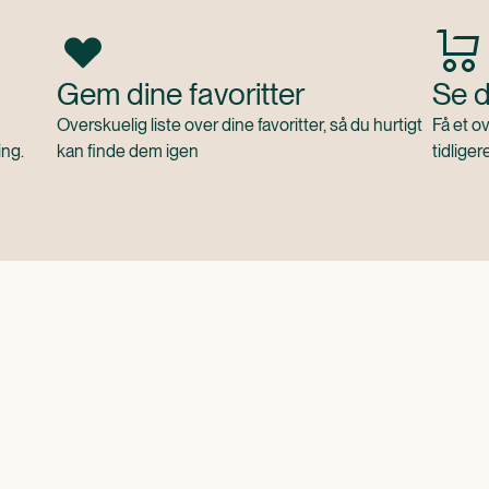
Gem dine favoritter
Se d
Overskuelig liste over dine favoritter, så du hurtigt
Få et o
ing.
kan finde dem igen
tidliger