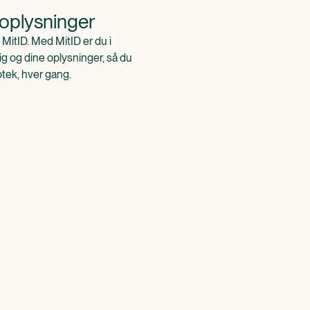
 oplysninger
 MitID. Med MitID er du i
ig og dine oplysninger, så du
otek, hver gang.