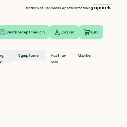
Medlem af Danmarks Apotekerforening
Bestil receptmedicin
Log ind
Kurv
 og
Symptomer
Fast lav
Mærker
ør
pris