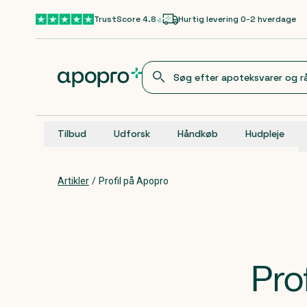
Gå til hovedindhold
TrustScore 4.8
Hurtig levering 0-2 hverdage
Tilbud
Udforsk
Håndkøb
Hudpleje
Artikler
/
Profil på Apopro
Pro