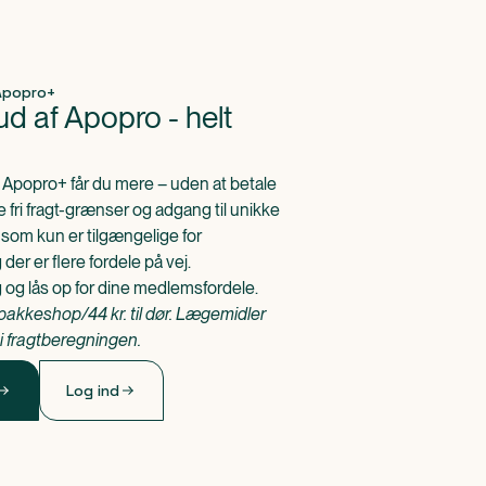
 Apopro+
d af Apopro - helt 
Apopro+ får du mere – uden at betale
e fri fragt-grænser og adgang til unikke
som kun er tilgængelige for
er er flere fordele på vej.
g og lås op for dine medlemsfordele.
l pakkeshop/44 kr. til dør. Lægemidler
 i fragtberegningen.
Log ind