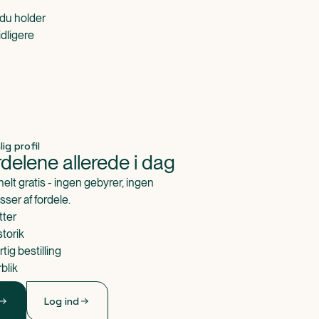
du holder
idligere
ig profil
delene allerede i dag
 helt gratis - ingen gebyrer, ingen
ser af fordele.
tter
torik
ig bestilling
blik
Log ind