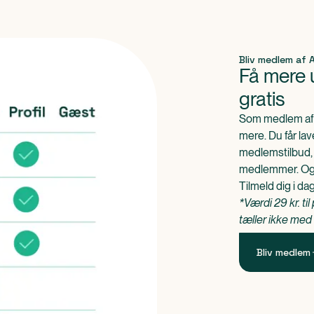
Bliv medlem af
Få mere u
gratis
Som medlem af 
mere. Du får lav
medlemstilbud, 
medlemmer. Og d
Tilmeld dig i da
*Værdi 29 kr. ti
tæller ikke med
Bliv medlem