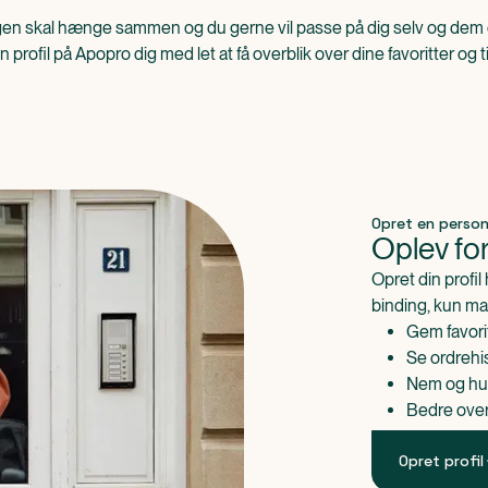
en skal hænge sammen og du gerne vil passe på dig selv og dem 
n profil på Apopro dig med let at få overblik over dine favoritter og t
Opret en personl
Oplev for
Opret din profil
binding, kun mas
Gem favori
Se ordrehis
Nem og hurt
Bedre over
Opret profil