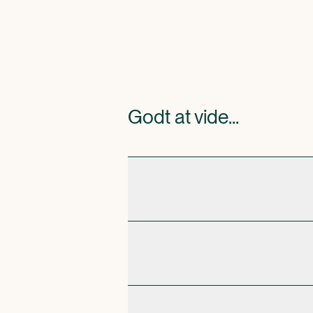
Godt at vide...
Skal man oprette 
Hvad hvis jeg all