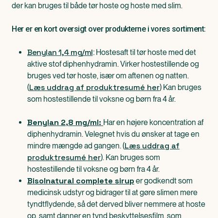
der kan bruges til både tør hoste og hoste med slim.
Her er en kort oversigt over produkterne i vores sortiment:
Benylan 1,4 mg/ml
Hostesaft til tør hoste med det
:
aktive stof diphenhydramin. Virker hostestillende og
bruges ved tør hoste, især om aftenen og natten.
Læs uddrag af produktresumé her
(
) Kan bruges
som hostestillende til voksne og børn fra 4 år.
Benylan 2,8 mg/ml:
Har en højere koncentration af
diphenhydramin. Velegnet hvis du ønsker at tage en
Læs uddrag af
mindre mængde ad gangen. (
produktresumé her
). Kan bruges som
hostestillende til voksne og børn fra 4 år.
Bisolnatural complete sirup
er godkendt som
medicinsk udstyr og bidrager til at gøre slimen mere
tyndtflydende, så det derved bliver nemmere at hoste
op, samt danner en tynd beskyttelsesfilm, som