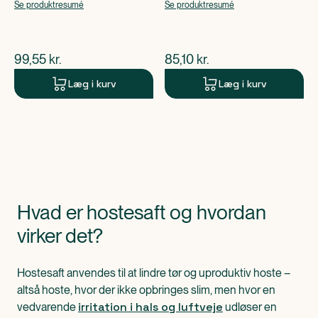
apoteksforbeholdt),
apoteksforbeholdt),
Se produktresumé
Se produktresumé
Diphenhydraminhydrochlorid
Diphenhydraminhydrochlorid
$
nuværende pris
$
nuværende pris
99,55
kr.
85,10
kr.
Læg i kurv
Læg i kurv
Hvad er hostesaft og hvordan
virker det?
Hostesaft anvendes til at lindre tør og uproduktiv hoste –
altså hoste, hvor der ikke opbringes slim, men hvor en
irritation i hals og luftveje
vedvarende
udløser en