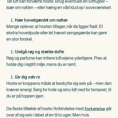
Tør luft kan forværre hoste. Brug eventuelt en luftfugter –
især om natten – eller hæng en våd klud op i soveværelset.
Hæv hovedgærdet om natten
Mange oplever, at hosten tiltager, når de ligger fladt. Et
ekstra hovedpude eller let hævet sengegærde kan gøre
en stor forskel.
Undgå røg og stærke dufte
Røg og parfume kan irritere luftvejene yderligere. Prøv at
holde dig i røgfrit miljø, mens du er ramt.
Giv dig selv ro
Hoste er kroppens måde at beskytte sig selv på – men den
kræver energi. Sørg for hvile og skru lidt ned for tempoet, til
du er på toppen igen.
forkølelse
De fleste tilfælde af hoste i forbindelse med
går
over af sig selv i løbet af en til to uger. Men hvis