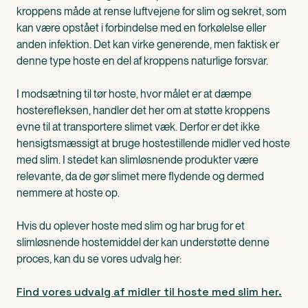
kroppens måde at rense luftvejene for slim og sekret, som
kan være opstået i forbindelse med en forkølelse eller
anden infektion. Det kan virke generende, men faktisk er
denne type hoste en del af kroppens naturlige forsvar.
I modsætning til tør hoste, hvor målet er at dæmpe
hosterefleksen, handler det her om at støtte kroppens
evne til at transportere slimet væk. Derfor er det ikke
hensigtsmæssigt at bruge hostestillende midler ved hoste
med slim. I stedet kan slimløsnende produkter være
relevante, da de gør slimet mere flydende og dermed
nemmere at hoste op.
Hvis du oplever hoste med slim og har brug for et
slimløsnende hostemiddel der kan understøtte denne
proces, kan du se vores udvalg her:
Find vores udvalg af midler til hoste med slim her.