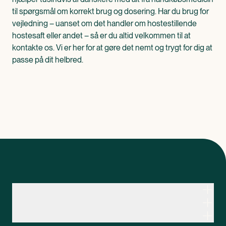
til spørgsmål om korrekt brug og dosering. Har du brug for
vejledning – uanset om det handler om hostestillende
hostesaft eller andet – så er du altid velkommen til at
kontakte os. Vi er her for at gøre det nemt og trygt for dig at
passe på dit helbred.
Kontakt apoteksteamet
Genveje
Om Apopro
Apopro Online Apotek