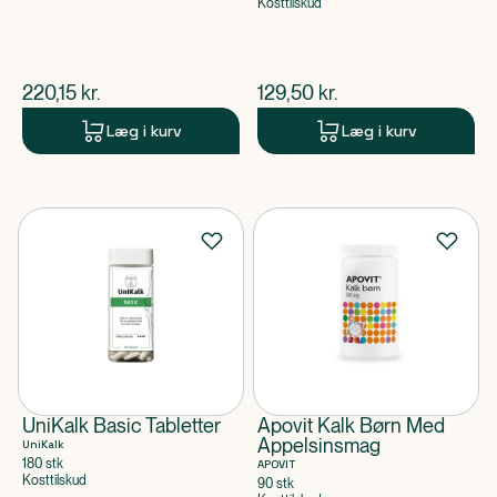
Kosttilskud
$
nuværende pris
$
nuværende pris
220,15
kr.
129,50
kr.
Læg i kurv
Læg i kurv
UniKalk Basic Tabletter
Apovit Kalk Børn Med
Appelsinsmag
UniKalk
180 stk
APOVIT
Kosttilskud
90 stk