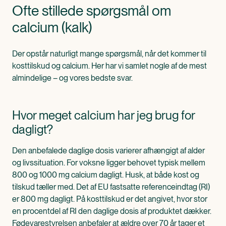
Ofte stillede spørgsmål om
calcium (kalk)
Der opstår naturligt mange spørgsmål, når det kommer til
kosttilskud og calcium. Her har vi samlet nogle af de mest
almindelige – og vores bedste svar.
Hvor meget calcium har jeg brug for
dagligt?
Den anbefalede daglige dosis varierer afhængigt af alder
og livssituation. For voksne ligger behovet typisk mellem
800 og 1000 mg calcium dagligt. Husk, at både kost og
tilskud tæller med. Det af EU fastsatte referenceindtag (RI)
er 800 mg dagligt. På kosttilskud er det angivet, hvor stor
en procentdel af RI den daglige dosis af produktet dækker.
Fødevarestyrelsen anbefaler at ældre over 70 år tager et