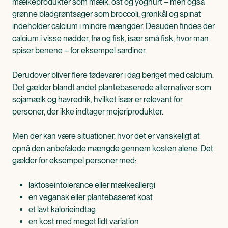
mælkeprodukter som mælk, ost og yoghurt – men også
grønne bladgrøntsager som broccoli, grønkål og spinat
indeholder calcium i mindre mængder. Desuden findes der
calcium i visse nødder, frø og fisk, især små fisk, hvor man
spiser benene – for eksempel sardiner.
Derudover bliver flere fødevarer i dag beriget med calcium.
Det gælder blandt andet plantebaserede alternativer som
sojamælk og havredrik, hvilket især er relevant for
personer, der ikke indtager mejeriprodukter.
Men der kan være situationer, hvor det er vanskeligt at
opnå den anbefalede mængde gennem kosten alene. Det
gælder for eksempel personer med:
laktoseintolerance eller mælkeallergi
en vegansk eller plantebaseret kost
et lavt kalorieindtag
en kost med meget lidt variation