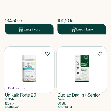
$
nuværende pris
$
nuværende pris
134,50
kr.
100,10
kr.
Læg i kurv
Læg i kurv
Fast lav pris
Unikalk Forte 20
Duolac Daglig+ Senior
UniKalk
Duolac
120 stk
50 stk
Kosttilskud
Kosttilskud