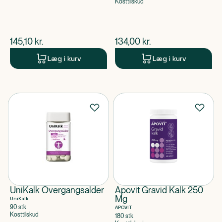
Kosttilskud
$
nuværende pris
$
nuværende pris
145,10
kr.
134,00
kr.
Læg i kurv
Læg i kurv
UniKalk Overgangsalder
Apovit Gravid Kalk 250
Mg
UniKalk
90 stk
APOVIT
Kosttilskud
180 stk