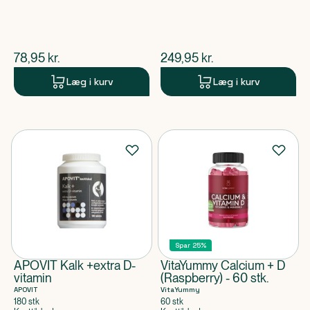
$
nuværende pris
$
nuværende pris
78,95
kr.
249,95
kr.
Læg i kurv
Læg i kurv
Spar 25%
APOVIT Kalk +extra D-
VitaYummy Calcium + D
vitamin
(Raspberry) - 60 stk.
APOVIT
VitaYummy
180 stk
60 stk