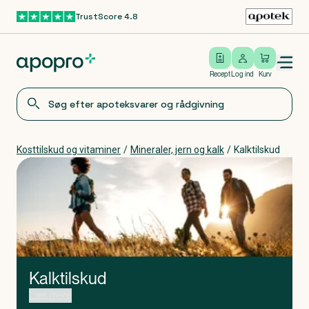
TrustScore 4.8
Gå til hovedindhold
Open/close menu
Log ind
Recept
Log ind
Kurv
Kosttilskud og vitaminer
/
Mineraler, jern og kalk
/
Kalktilskud
Kalktilskud
Du har fundet vej til vores udvalg af kalktilskud
Læs mere