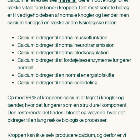
mineral
Calcium er et essentielt
, der er nødvendigt for en
række vitale funktioner i kroppen. Det mest kendte bidrag
er til vedligeholdelsen af normale knogler og tænder, men
calcium har også en række andre fysiologiske roller:
Calcium bidrager til normal muskelfunktion
Calcium bidrager til normal neurotransmission
Calcium bidrager til normal blodkoagulation
Calcium bidrager til at fordøjelsesenzymerne fungerer
normalt
Calcium bidrager til en normal energistofskifte
Calcium bidrager til normal celledeling
Op mod 99 % af kroppens calcium er lagret i knogler og
tænder, hvor det fungerer som en strukturel komponent.
Den resterende del findes i blodet og vævene, hvor det
bidrager til en lang række biologiske processer.
Kroppen kan ikke selv producere calcium, og derfor er vi