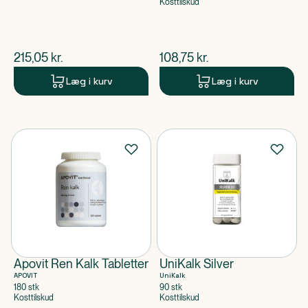
Kosttilskud
$
nuværende pris
$
nuværende pris
215,05
kr.
108,75
kr.
Læg i kurv
Læg i kurv
Apovit Ren Kalk Tabletter
UniKalk Silver
APOVIT
UniKalk
180 stk
90 stk
Kosttilskud
Kosttilskud