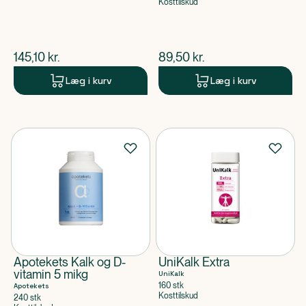
Kosttilskud
$
nuværende pris
$
nuværende pris
145,10
kr.
89,50
kr.
Læg i kurv
Læg i kurv
Apotekets Kalk og D-
UniKalk Extra
vitamin 5 mikg
UniKalk
160 stk
Apotekets
Kosttilskud
240 stk