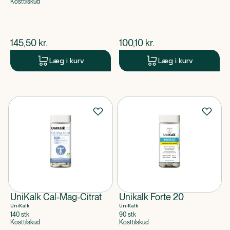
Kosttilskud
$
nuværende pris
$
nuværende pris
145,50
kr.
100,10
kr.
Læg i kurv
Læg i kurv
UniKalk Cal-Mag-Citrat
Unikalk Forte 20
UniKalk
UniKalk
140 stk
90 stk
Kosttilskud
Kosttilskud