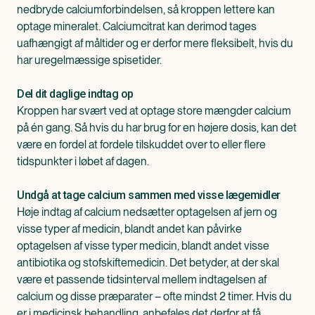
nedbryde calciumforbindelsen, så kroppen lettere kan
optage mineralet. Calciumcitrat kan derimod tages
uafhængigt af måltider og er derfor mere fleksibelt, hvis du
har uregelmæssige spisetider.
Del dit daglige indtag op
Kroppen har svært ved at optage store mængder calcium
på én gang. Så hvis du har brug for en højere dosis, kan det
være en fordel at fordele tilskuddet over to eller flere
tidspunkter i løbet af dagen.
Undgå at tage calcium sammen med visse lægemidler
Høje indtag af calcium nedsætter optagelsen af jern og
visse typer af medicin, blandt andet kan påvirke
optagelsen af visse typer medicin, blandt andet visse
antibiotika og stofskiftemedicin. Det betyder, at der skal
være et passende tidsinterval mellem indtagelsen af
calcium og disse præparater – ofte mindst 2 timer. Hvis du
er i medicinsk behandling, anbefales det derfor at få