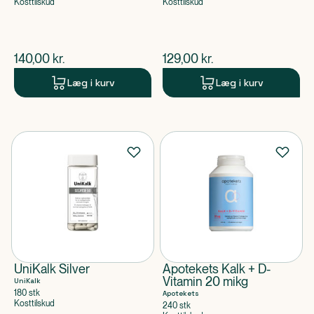
Kosttilskud
Kosttilskud
$
nuværende pris
$
nuværende pris
140,00
kr.
129,00
kr.
Læg i kurv
Læg i kurv
UniKalk Silver
Apotekets Kalk + D-
Vitamin 20 mikg
UniKalk
180 stk
Apotekets
Kosttilskud
240 stk