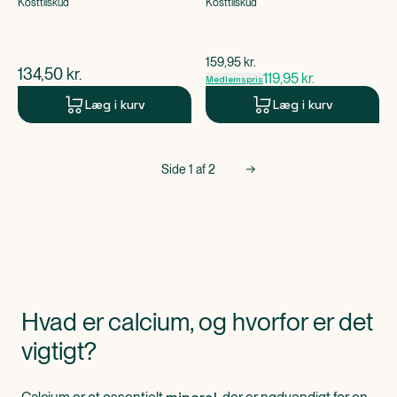
Kosttilskud
Kosttilskud
$
gammel pris
159,95
kr.
$
nuværende pris
134,50
kr.
119,95
kr.
Medlemspris
Læg i kurv
Læg i kurv
Side
1
af
2
Hvad er calcium, og hvorfor er det
vigtigt?