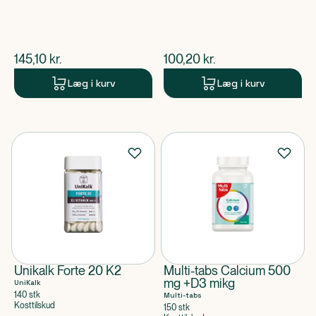
$
nuværende pris
$
nuværende pris
145,10
kr.
100,20
kr.
Læg i kurv
Læg i kurv
Unikalk Forte 20 K2
Multi-tabs Calcium 500
mg +D3 mikg
UniKalk
140 stk
Multi-tabs
Kosttilskud
150 stk