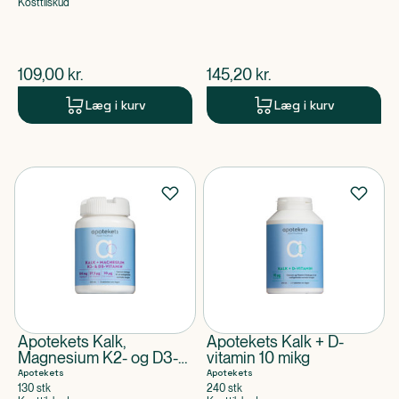
Kosttilskud
$
nuværende pris
$
nuværende pris
109,00
kr.
145,20
kr.
Læg i kurv
Læg i kurv
Apotekets Kalk,
Apotekets Kalk + D-
Magnesium K2- og D3-
vitamin 10 mikg
Vitamin tabletter
Apotekets
Apotekets
130 stk
240 stk