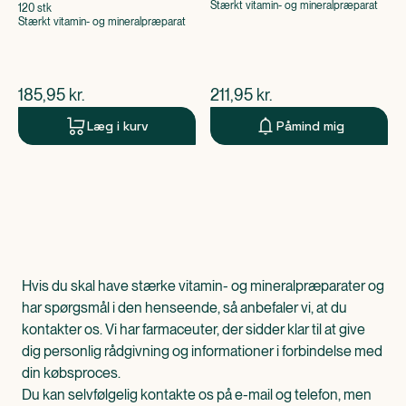
Stærkt vitamin- og mineralpræparat
120 stk
Stærkt vitamin- og mineralpræparat
$
nuværende pris
$
nuværende pris
185,95
kr.
211,95
kr.
Læg i kurv
Påmind mig
Hvis du skal have stærke vitamin- og mineralpræparater og
har spørgsmål i den henseende, så anbefaler vi, at du
kontakter os. Vi har farmaceuter, der sidder klar til at give
dig personlig rådgivning og informationer i forbindelse med
din købsproces.
Du kan selvfølgelig kontakte os på e-mail og telefon, men