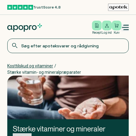
TrustScore 4.8
Gå til hovedindhold
Open/close menu
Log ind
Recept
Log ind
Kurv
Kosttilskud og vitaminer
/
Stærke vitamin- og mineralpræparater
Stærke vitaminer og mineraler