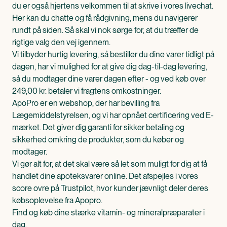
du er også hjertens velkommen til at skrive i vores livechat.
Her kan du chatte og få rådgivning, mens du navigerer
rundt på siden. Så skal vi nok sørge for, at du træffer de
rigtige valg den vej igennem.
Vi tilbyder hurtig levering, så bestiller du dine varer tidligt på
dagen, har vi mulighed for at give dig dag-til-dag levering,
så du modtager dine varer dagen efter - og ved køb over
249,00 kr. betaler vi fragtens omkostninger.
ApoPro er en webshop, der har bevilling fra
Lægemiddelstyrelsen, og vi har opnået certificering ved E-
mærket. Det giver dig garanti for sikker betaling og
sikkerhed omkring de produkter, som du køber og
modtager.
Vi gør alt for, at det skal være så let som muligt for dig at få
handlet dine apoteksvarer online. Det afspejles i vores
score ovre på Trustpilot, hvor kunder jævnligt deler deres
købsoplevelse fra Apopro.
Find og køb dine stærke vitamin- og mineralpræparater i
dag.