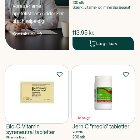
100 stk
Vores erfarne
Stærkt vitamin- og mineralpræparat
apoteksteam sidder klar
til at hjælpe dig
$
nuværende pris
113,95
kr.
Kontakt os
Læg i kurv
Udsolgt
Bio-C-Vitamin
Jern C "medic" tabletter
syreneutral tabletter
Viatris
200 stk
Pharma Nord