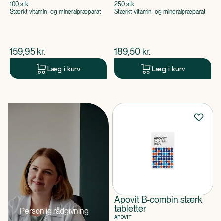
100 stk
250 stk
Stærkt vitamin- og mineralpræparat
Stærkt vitamin- og mineralpræparat
$
nuværende pris
$
nuværende pris
159,95
kr.
189,50
kr.
Læg i kurv
Læg i kurv
Apovit B-combin stærk
tabletter
Personlig rådgivning
APOVIT