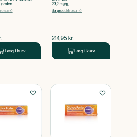
uprofen
23,2 mg/g,
Diclofenacdiethylammonium
tresumé
Se produktresumé
ende pris
$
nuværende pris
.
214,95
kr.
Læg i kurv
Læg i kurv