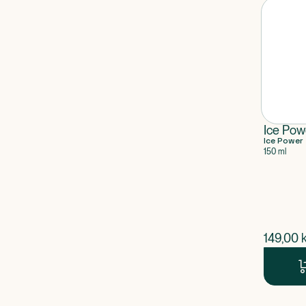
Ice Pow
Ice Power
150 ml
$
nuvær
149,00
k