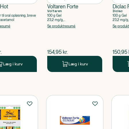
 Hot
Voltaren Forte
Diclac 
Voltaren
Diclac
r til oral opløsning, breve
100 g Gel
100 g Gel
racetamol
23,2 mg/g,
23,2 mg/g,
Diclofenacdiethylammonium
Diclofena
resumé
Se produktresumé
Se produk
ende pris
$
nuværende pris
$
nuvær
.
154,95
kr.
150,95
Læg i kurv
Læg i kurv