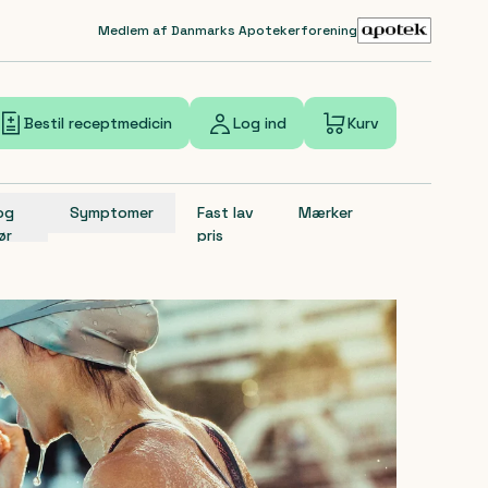
Medlem af Danmarks Apotekerforening
Bestil receptmedicin
Log ind
Kurv
 og
Symptomer
Fast lav
Mærker
ør
pris