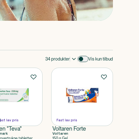
34
produkter
Vis kun tilbud
ast lav pris
Fast lav pris
en "Teva"
Voltaren Forte
mark
Voltaren
movertrukne tabletter
150 g Gel