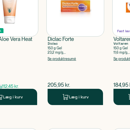
%
Fast lav
Aloe Vera Heat
Diclac Forte
Voltare
Diclac
Voltaren
150 g Gel
150 g Gel
23,2 mg/g,
11,6 mg/g,
Diclofenacdiethylammonium
Diclofena
Se produktresumé
Se produk
ris
$
nuværende pris
$
nuvær
205,95
kr.
184,95
112,45
kr.
is
Læg i kurv
Læg i kurv