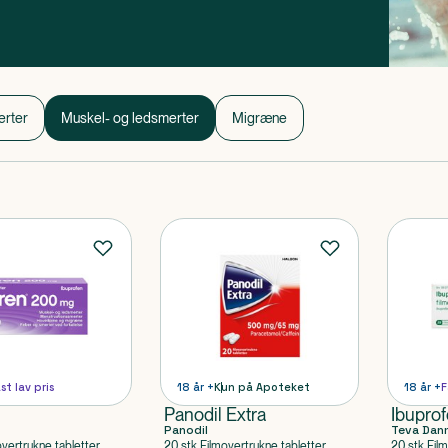
erter
Muskel- og ledsmerter
Migræne
st lav pris
18 år +
Kun på Apoteket
18 år +
F
Panodil Extra
Ibuprof
Panodil
Teva Dan
overtrukne tabletter
20 stk Filmovertrukne tabletter
20 stk Fil