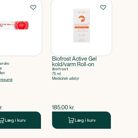
Biofrost Active Gel
ordic
kold/varm Roll-on
e
Biofrost
fen
75 ml
Medicinsk udstyr
tresumé
ende pris
$
nuværende pris
r.
185,00
kr.
Læg i kurv
Læg i kurv