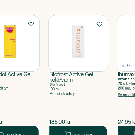
18 år +
dol Active Gel
Biofrost Active Gel
Ibumax
l
kold/varm
Vitabalan
20 stk Fil
Biofrost
dstyr
200 mg, Ib
100 ml
Medicinsk udstyr
Se produk
ende pris
$
nuværende pris
$
nuvær
r.
185,00
kr.
24,95
k
Læg i kurv
Læg i kurv