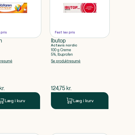
 pris
Fast lav pris
n
Ibutop
Actavis nordic
100 g Creme
5%, Ibuprofen
cdiethylammonium
tresumé
Se produktresumé
ende pris
$
nuværende pris
kr.
124,75
kr.
Læg i kurv
Læg i kurv