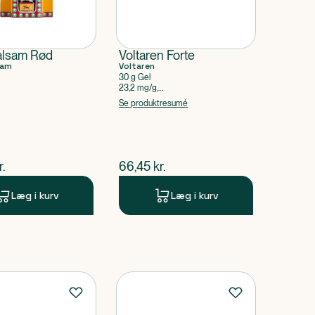
alsam Rød
Voltaren Forte
sam
Voltaren
30 g Gel
23,2 mg/g,
Diclofenacdiethylammonium
Se produktresumé
ende pris
$
nuværende pris
r.
66,45
kr.
Læg i kurv
Læg i kurv