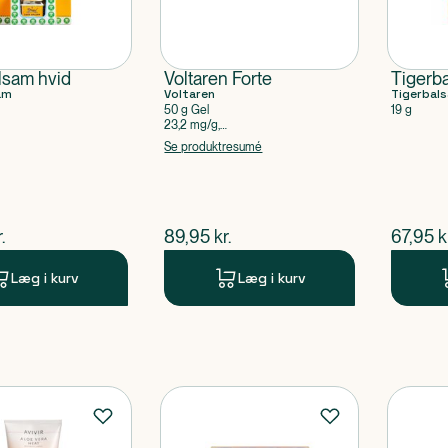
lsam hvid
Voltaren Forte
Tigerb
am
Voltaren
Tigerbal
50 g Gel
19 g
23,2 mg/g,
Diclofenacdiethylammonium
Se produktresumé
ende pris
$
nuværende pris
$
nuvær
.
89,95
kr.
67,95
k
Læg i kurv
Læg i kurv