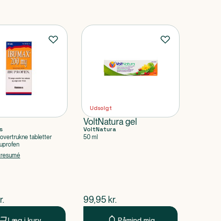
Udsolgt
VoltNatura gel
s
VoltNatura
movertrukne tabletter
50 ml
uprofen
tresumé
ende pris
$
nuværende pris
r.
99,95
kr.
Læg i kurv
Påmind mig