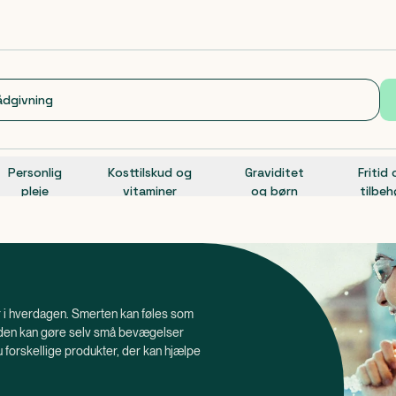
Personlig
Kosttilskud og
Graviditet
Fritid
pleje
vitaminer
og børn
tilbeh
r i hverdagen. Smerten kan føles som
 den kan gøre selv små bevægelser
 forskellige produkter, der kan hjælpe
ed forskelligt – og derfor bruges til