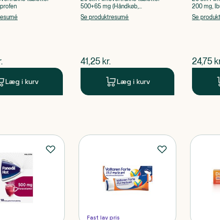
uprofen
500+65 mg (Håndkøb,
200 mg, Ib
apoteksforbeholdt), Paracetamol,
resumé
Se produktresumé
Se produk
Caffein
ende pris
$
nuværende pris
$
nuvær
.
41,25
kr.
24,75
kr
Læg i kurv
Læg i kurv
Fast lav pris