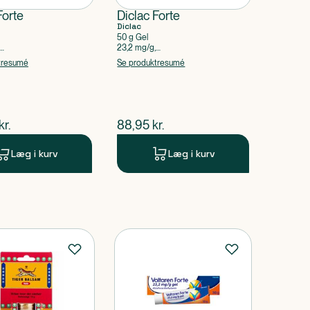
Forte
Diclac Forte
Diclac
50 g Gel
23,2 mg/g,
cdiethylammonium
Diclofenacdiethylammonium
tresumé
Se produktresumé
ende pris
$
nuværende pris
kr.
88,95
kr.
Læg i kurv
Læg i kurv