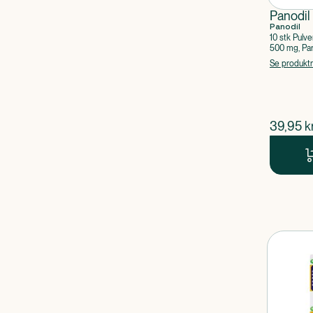
Panodil
Panodil
10 stk Pulve
500 mg, Pa
Se produkt
$
nuvær
39,95
kr