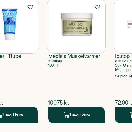
er i Ttube
Medisis Muskelvarmer
Ibutop
medisis
Actavis n
100 ml
50 g Crem
5%, Ibupro
Se produk
ende pris
$
nuværende pris
$
nuvær
r.
100,75
kr.
72,00
k
Læg i kurv
Læg i kurv