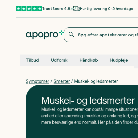
Gå til hovedindhold
TrustScore 4.8
Hurtig levering 0-2 hverdage
Tilbud
Udforsk
Håndkøb
Hudpleje
Symptomer
/
Smerter
/
Muskel- og ledsmerter
Muskel- og ledsmerter
Muskel- og ledsmerter kan opstå i mange situatione
ømhed eller spænding i muskler og omkring led, og
mere besværlige end normalt. Her på siden finder du
med at lindre generne.
, at varme og kulde kan påvirke muskler og l
Vidste du