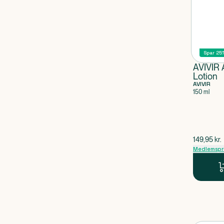
Spar 25
AVIVIR 
Lotion
AVIVIR
150 ml
$
gammel p
149,95
kr.
Medlemspr