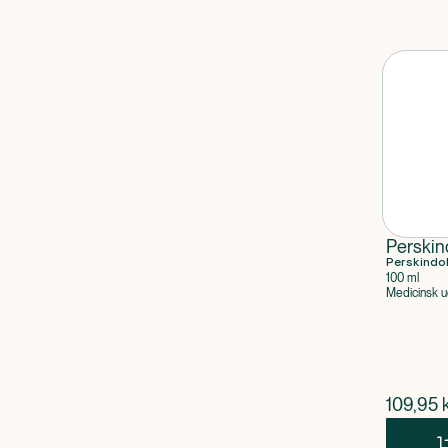
Perskin
Perskindo
100 ml
Medicinsk u
$
nuvær
109,95
k