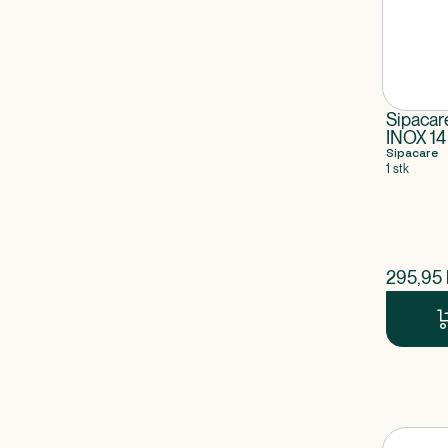
Sipacar
INOX 14
98806
Sipacare
1 stk
$
nuvær
295,95