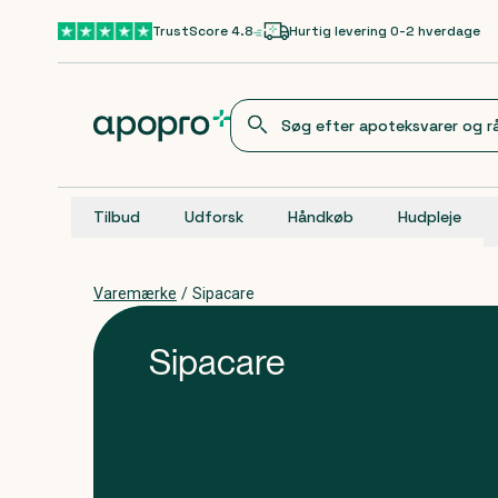
Gå til hovedindhold
TrustScore 4.8
Hurtig levering 0-2 hverdage
Tilbud
Udforsk
Håndkøb
Hudpleje
Varemærke
/
Sipacare
Sipacare