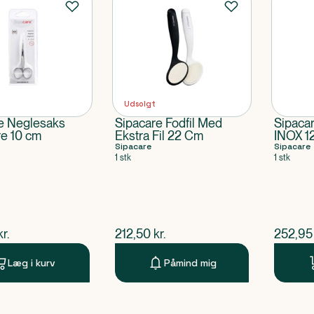
Udsolgt
e Neglesaks
Sipacare Fodfil Med
Sipaca
e 10 cm
Ekstra Fil 22 Cm
INOX 12
Sipacare
98805
Sipacare
1 stk
1 stk
ende pris
$
nuværende pris
$
nuvær
kr.
212,50
kr.
252,95
Læg i kurv
Påmind mig