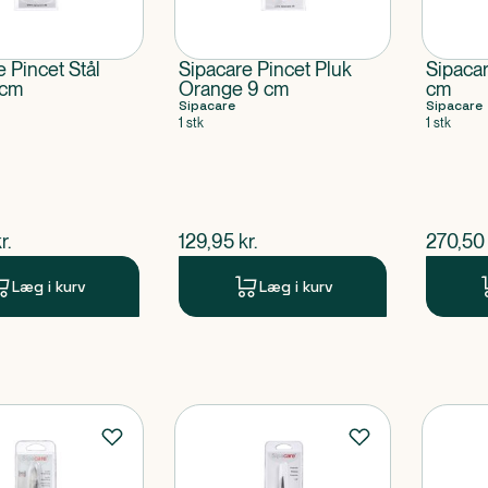
 Pincet Stål
Sipacare Pincet Pluk
Sipaca
 cm
Orange 9 cm
cm
Sipacare
Sipacare
1 stk
1 stk
ende pris
$
nuværende pris
$
nuvær
r.
129,95
kr.
270,50
Læg i kurv
Læg i kurv