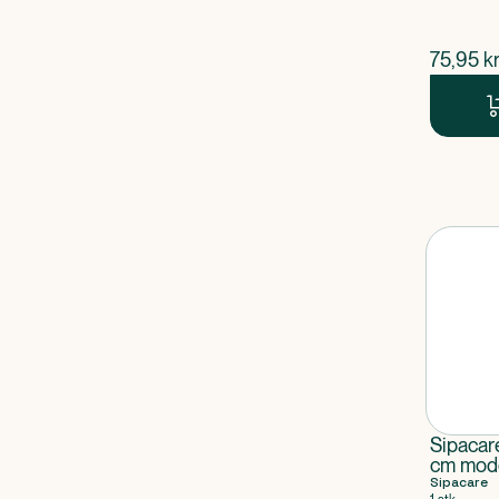
$
nuvær
75,95
kr
Sipacar
cm mod
Sipacare