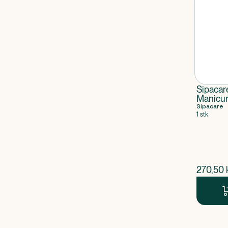
Sipacar
Manicur
Sipacare
1 stk
$
nuvær
270,50