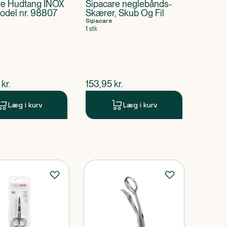
re Hudtang INOX
Sipacare neglebånds-
odel nr. 98807
Skærer, Skub Og Fil
Sipacare
1 stk
ende pris
$
nuværende pris
kr.
153,95
kr.
Læg i kurv
Læg i kurv