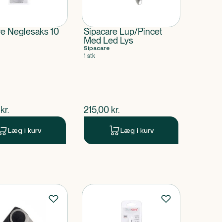
re Neglesaks 10
Sipacare Lup/Pincet
Med Led Lys
Sipacare
1 stk
ende pris
$
nuværende pris
kr.
215,00
kr.
Læg i kurv
Læg i kurv