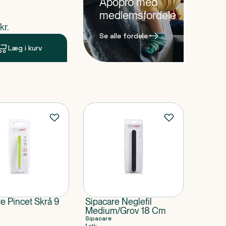
Apopro med
medlemsfordele
ende pris
kr.
Se alle fordele
Læg i kurv
e Pincet Skrå 9
Sipacare Neglefil
Medium/Grov 18 Cm
Sipacare