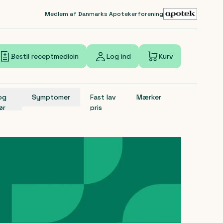
Medlem af Danmarks Apotekerforening
Bestil receptmedicin
Log ind
Kurv
 og
Symptomer
Fast lav
Mærker
ør
pris