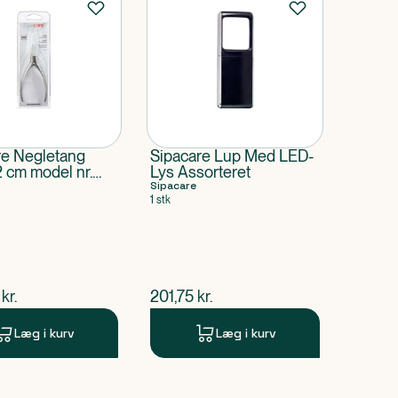
re Negletang
Sipacare Lup Med LED-
 cm model nr.
Lys Assorteret
Sipacare
1 stk
ende pris
$
nuværende pris
kr.
201,75
kr.
Læg i kurv
Læg i kurv