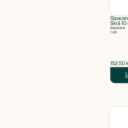
Sipacare
Skrå 10
Sipacare
1 stk
$
nuvær
152,50
k