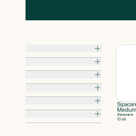
Pris
Til hvem
Alder / Vægt
Pakningsstørrelse
Kropsdel
Sipacar
Medium
Produkttype
Sipacare
10 stk