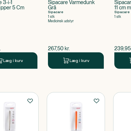
 3-i-1
Sipacare Varmedunk
Sipaca
ipper 5 Cm
Grå
11 cm m
Sipacare
Sipacare
1 stk
1 stk
Medicinsk udstyr
ende pris
$
nuværende pris
$
nuvær
.
267,50
kr.
239,95
Læg i kurv
Læg i kurv