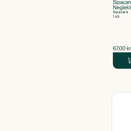
Sipacare
Neglekl
Sipacare
1 stk
$
nuvær
67,00
kr