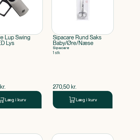
re Lup Swing
Sipacare Rund Saks
D Lys
Baby/Øre/Næse
Sipacare
1 stk
ende pris
$
nuværende pris
kr.
270,50
kr.
Læg i kurv
Læg i kurv