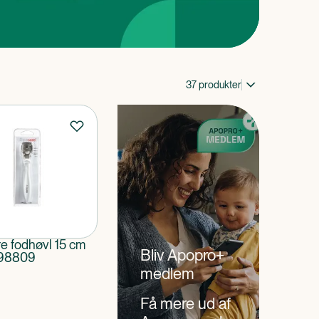
37
produkter
e fodhøvl 15 cm
Bliv Apopro+
 98809
medlem
Få mere ud af