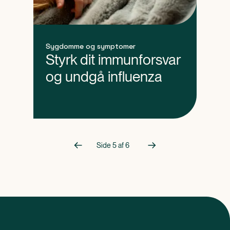
Sygdomme og symptomer
Styrk dit immunforsvar
og undgå influenza
Side
5
af
6