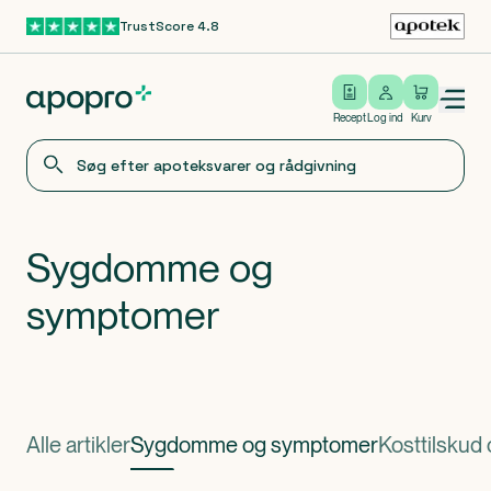
TrustScore 4.8
Gå til hovedindhold
Open/close menu
Log ind
Recept
Log ind
Kurv
Sygdomme og
symptomer
Alle artikler
Sygdomme og symptomer
Kosttilskud 