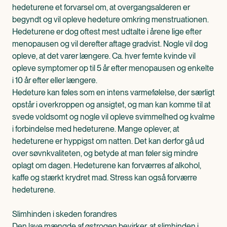
hedeturene et forvarsel om, at overgangsalderen er
begyndt og vil opleve hedeture omkring menstruationen.
Hedeturene er dog oftest mest udtalte i årene lige efter
menopausen og vil derefter aftage gradvist. Nogle vil dog
opleve, at det varer længere. Ca. hver femte kvinde vil
opleve symptomer op til 5 år efter menopausen og enkelte
i 10 år efter eller længere.
Hedeture kan føles som en intens varmefølelse, der særligt
opstår i overkroppen og ansigtet, og man kan komme til at
svede voldsomt og nogle vil opleve svimmelhed og kvalme
i forbindelse med hedeturene. Mange oplever, at
hedeturene er hyppigst om natten. Det kan derfor gå ud
over søvnkvaliteten, og betyde at man føler sig mindre
oplagt om dagen. Hedeturene kan forværres af alkohol,
kaffe og stærkt krydret mad. Stress kan også forværre
hedeturene.
Slimhinden i skeden forandres
Den lave mængde af østrogen bevirker, at slimhinden i