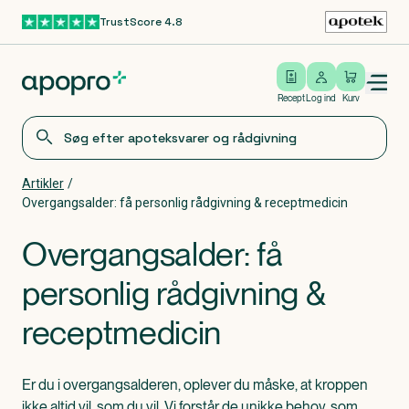
TrustScore 4.8
Gå til hovedindhold
Open/close menu
Log ind
Recept
Log ind
Kurv
Artikler
/
Overgangsalder: få personlig rådgivning & receptmedicin
Overgangsalder: få
personlig rådgivning &
receptmedicin
Er du i overgangsalderen, oplever du måske, at kroppen
ikke altid vil, som du vil. Vi forstår de unikke behov, som