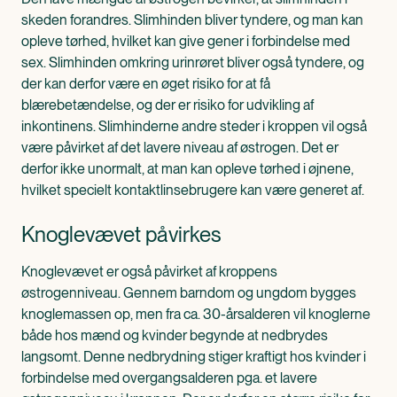
skeden forandres. Slimhinden bliver tyndere, og man kan
opleve tørhed, hvilket kan give gener i forbindelse med
sex. Slimhinden omkring urinrøret bliver også tyndere, og
der kan derfor være en øget risiko for at få
blærebetændelse, og der er risiko for udvikling af
inkontinens. Slimhinderne andre steder i kroppen vil også
være påvirket af det lavere niveau af østrogen. Det er
derfor ikke unormalt, at man kan opleve tørhed i øjnene,
hvilket specielt kontaktlinsebrugere kan være generet af.
Knoglevævet påvirkes
Knoglevævet er også påvirket af kroppens
østrogenniveau. Gennem barndom og ungdom bygges
knoglemassen op, men fra ca. 30-årsalderen vil knoglerne
både hos mænd og kvinder begynde at nedbrydes
langsomt. Denne nedbrydning stiger kraftigt hos kvinder i
forbindelse med overgangsalderen pga. et lavere