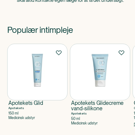
skal altid kontakte egen læge for at få det undersøgt.
Populær intimpleje
Produkter
Apotekets Glid
Apotekets Glidecreme
vand-silikone
Apotekets
150 ml
Apotekets
Medicinsk udstyr
50 ml
Medicinsk udstyr