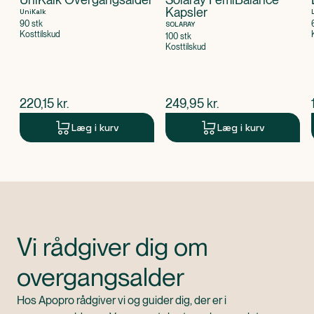
Kapsler
UniKalk
90 stk
SOLARAY
Kosttilskud
100 stk
Kosttilskud
$
nuværende pris
$
nuværende pris
220,15
kr.
249,95
kr.
Læg i kurv
Læg i kurv
Produkt 1 af 0
Vi rådgiver dig om
overgangsalder
Hos Apopro rådgiver vi og guider dig, der er i