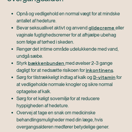
Opnå og vedligehold en normal vægt for at mindske
antallet af hedeture.
glidecreme
Bevar seksuallivet aktivt og anvend
eller
vaginale fugtighedscremer for at afhjælpe ubehag
som følge af tørhed i skeden.
Rengør det intime område udelukkende med vand,
undgå sæbe.
bækkenbunden
Styrk
med øvelser 2-3 gange
inkontinens
dagligt for at nedsætte risikoen for
.
D-vitamin
Sørg for tilstrækkeligt indtag af kalk og
for
at vedligeholde normale knogler og sikre normal
optagelse af kalk.
Sørg for et køligt sovemiljø for at reducere
hyppigheden af hedeture.
Overvej at tage en snak om medicinske
behandlingsmuligheder med din læge, hvis
overgangsalderen medfører betydelige gener.