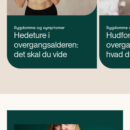
Sygdomme og symptomer
Sygdomme 
Hedeture i
Hudfor
overgangsalderen:
overga
det skal du vide
hvad d
at vide
artikel 1 af 0