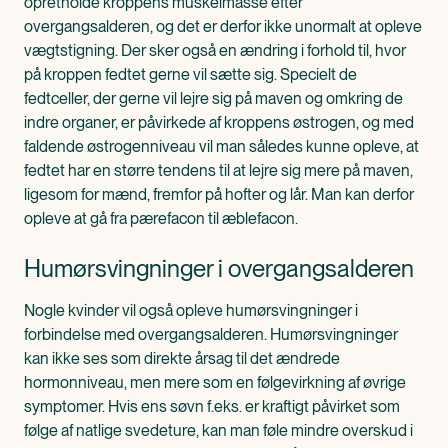
opretholde kroppens muskelmasse efter
overgangsalderen, og det er derfor ikke unormalt at opleve
vægtstigning. Der sker også en ændring i forhold til, hvor
på kroppen fedtet gerne vil sætte sig. Specielt de
fedtceller, der gerne vil lejre sig på maven og omkring de
indre organer, er påvirkede af kroppens østrogen, og med
faldende østrogenniveau vil man således kunne opleve, at
fedtet har en større tendens til at lejre sig mere på maven,
ligesom for mænd, fremfor på hofter og lår. Man kan derfor
opleve at gå fra pærefacon til æblefacon.
Humørsvingninger i overgangsalderen
Nogle kvinder vil også opleve humørsvingninger i
forbindelse med overgangsalderen. Humørsvingninger
kan ikke ses som direkte årsag til det ændrede
hormonniveau, men mere som en følgevirkning af øvrige
symptomer. Hvis ens søvn f.eks. er kraftigt påvirket som
følge af natlige svedeture, kan man føle mindre overskud i