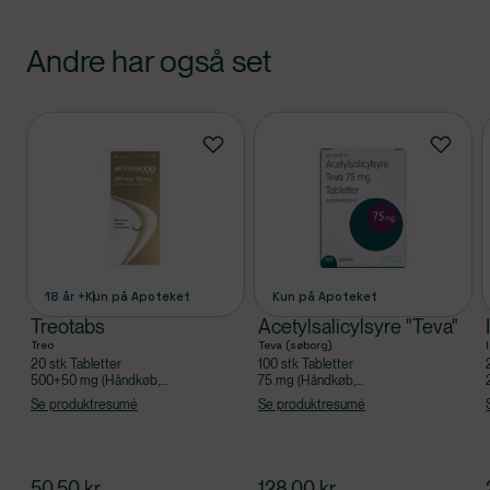
Andre har også set
Produkter
18 år +
Kun på Apoteket
Kun på Apoteket
Treotabs
Acetylsalicylsyre "Teva"
Treo
Teva (søborg)
20 stk Tabletter
100 stk Tabletter
500+50 mg (Håndkøb,
75 mg (Håndkøb,
apoteksforbeholdt),
apoteksforbeholdt), Acetylsalicylsyre
Se produktresumé
Se produktresumé
Acetylsalicylsyre, Caffein
$
nuværende pris
$
nuværende pris
50,50
kr.
128,00
kr.