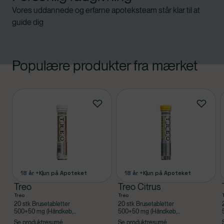
Vores uddannede og erfarne apoteksteam står klar til at
guide dig
Populære produkter fra mærket
Produkter
18 år +
Kun på Apoteket
18 år +
Kun på Apoteket
Treo
Treo Citrus
Treo
Treo
20 stk Brusetabletter
20 stk Brusetabletter
500+50 mg (Håndkøb,
500+50 mg (Håndkøb,
apoteksforbeholdt),
apoteksforbeholdt),
Se produktresumé
Se produktresumé