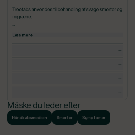
Treotabs anvendes til behandling af svage smerter og
migræne.
Bør ikke anvendes til børn under 15 år uden lægens
Læs mere
anvisning.
Dosering, opbevaring og indhold
I pakningerne med medicin findes en
patientvejledning, som du altid bør læse grundigt,
Bivirkninger
inden du tager medicinen. Hvis du er i tvivl om du må
bruge medicinen, bør du kontakte egen læge.
Advarsler og forsigtighedsregler
Specifikationer
Sidst opdateret d. 17/04-2026
Måske du leder efter
Håndkøbsmedicin
Smerter
Symptomer