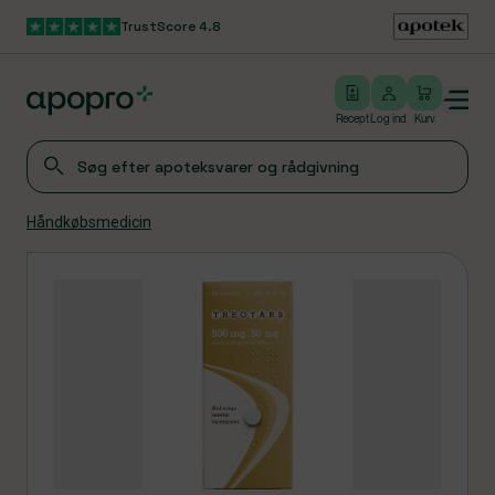
TrustScore 4.8
Gå til hovedindhold
Open/close menu
Log ind
Recept
Log ind
Kurv
Håndkøbsmedicin