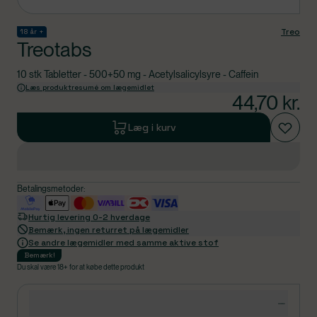
Treo
18 år +
Treotabs
10 stk Tabletter - 500+50 mg - Acetylsalicylsyre - Caffein
Læs produktresumé om lægemidlet
44,70
kr.
Læg i kurv
Betalingsmetoder:
Hurtig levering 0-2 hverdage
Bemærk, ingen returret på lægemidler
Se andre lægemidler med samme aktive stof
Bemærk
!
Du skal være 18+ for at købe dette produkt
Produktdetaljer