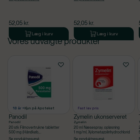
Acetylsalicylsyre, Caffein
Acetylsalicylsyre, Caffein
$
nuværende pris
$
nuværende pris
52,05
kr.
52,05
kr.
Læg i kurv
Læg i kurv
Vores udvalgte produkter
Produkt 1 af 0
Produkter
18 år +
Kun på Apoteket
Fast lav pris
Panodil
Zymelin ukonserveret
Panodil
Zymelin
20 stk Filmovertrukne tabletter
20 ml Næsespray, opløsning
500 mg (Håndkøb,
1 mg/ml, Xylometazolinhydrochlorid
apoteksforbeholdt), Paracetamol
Se produktresumé
Se produktresumé