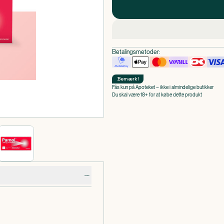
Betalingsmetoder:
Bemærk
!
Fås kun på Apoteket – ikke i almindelige butikker
Du skal være 18+ for at købe dette produkt