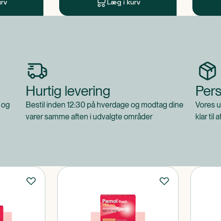
urv
Læg i kurv
Hurtig levering
Pers
 og
Bestil inden 12:30 på hverdage og modtag dine
Vores u
varer samme aften i udvalgte områder
klar til 