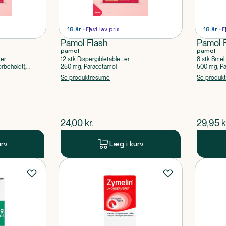
18 år +
Fast lav pris
18 år +
F
Pamol Flash
Pamol 
pamol
pamol
ter
12 stk Dispergibletabletter
8 stk Smel
rbeholdt),
250 mg, Paracetamol
500 mg, P
Se produktresumé
Se produk
$
nuværende pris
$
nuvær
24,00
kr.
29,95
k
urv
Læg i kurv