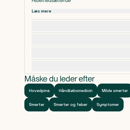
Febernedsættende
Læs mere
Dosering, opbevaring og indhold
Bivirkninger
Advarsler og forsigtighedsregler
Specifikationer
Måske du leder efter
Hovedpine
Håndkøbsmedicin
Milde smerter
Smerter
Smerter og feber
Symptomer