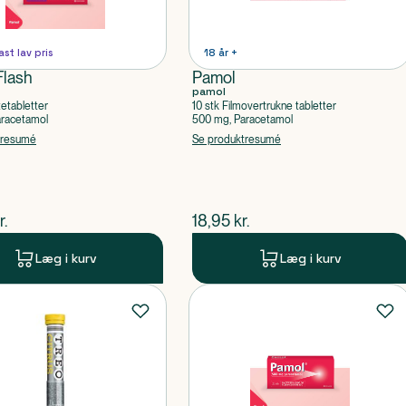
ast lav pris
18 år +
Flash
Pamol
pamol
tetabletter
10 stk Filmovertrukne tabletter
aracetamol
500 mg, Paracetamol
tresumé
Se produktresumé
ende pris
$
nuværende pris
r.
18,95
kr.
Læg i kurv
Læg i kurv