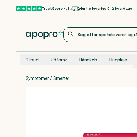
Gå til hovedindhold
TrustScore 4.8
Hurtig levering 0-2 hverdage
Tilbud
Udforsk
Håndkøb
Hudpleje
Symptomer
/
Smerter
Produkter