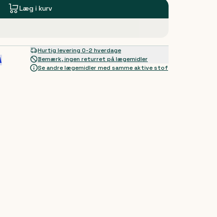
Læg i kurv
Hurtig levering 0-2 hverdage
Bemærk, ingen returret på lægemidler
Se andre lægemidler med samme aktive stof