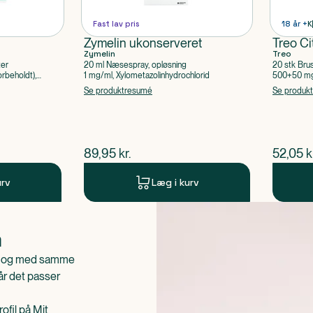
Fast lav pris
18 år +
K
Zymelin ukonserveret
Treo Ci
Zymelin
Treo
ter
20 ml Næsespray, opløsning
20 stk Bru
rbeholdt),
1 mg/ml, Xylometazolinhydrochlorid
500+50 mg 
Acetylsalic
Se produktresumé
Se produk
$
nuværende pris
$
nuvær
89,95
kr.
52,05
k
urv
Læg i kurv
n
is og med samme
når det passer
ofil på Mit