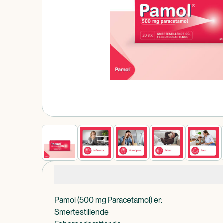
Produkt 1 af 0
Produktdetaljer
Pamol (500 mg Paracetamol) er:
Smertestillende