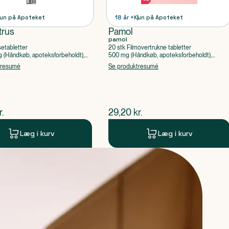
un på Apoteket
18 år +
Kun på Apoteket
trus
Pamol
pamol
setabletter
20 stk Filmovertrukne tabletter
(Håndkøb, apoteksforbeholdt),
500 mg (Håndkøb, apoteksforbeholdt),
ylsyre, Caffein
Paracetamol
tresumé
Se produktresumé
ende pris
$
nuværende pris
r.
29,20
kr.
Læg i kurv
Læg i kurv