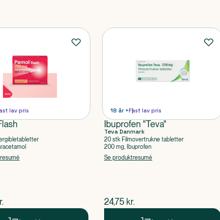
ast lav pris
18 år +
Fast lav pris
Flash
Ibuprofen "Teva"
Teva Danmark
ergibletabletter
20 stk Filmovertrukne tabletter
aracetamol
200 mg, Ibuprofen
tresumé
Se produktresumé
ende pris
$
nuværende pris
r.
24,75
kr.