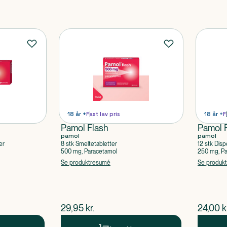
18 år +
Fast lav pris
18 år +
F
Pamol Flash
Pamol 
pamol
pamol
er
8 stk Smeltetabletter
12 stk Disp
500 mg, Paracetamol
250 mg, P
Se produktresumé
Se produk
$
nuværende pris
$
nuvær
29,95
kr.
24,00
k