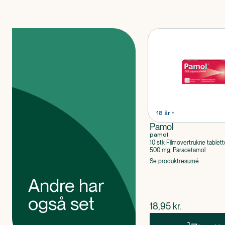
Produkter
18 år +
Pamol
pamol
10 stk Filmovertrukne tablett
500 mg, Paracetamol
Se produktresumé
Andre har
også set
$
nuværende pris
18,95
kr.