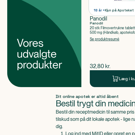
18 år +
Kun på Apoteket
Panodil
Panodil
20 stk Filmovertrukne tablet
500 mg (Håndkøb, apoteksfo
Paracetamol
Vores
Se produktresumé
udvalgte
produkter
$
nuværende pris
32,80
kr.
Læg i k
Produkt 1 af 0
Dit online apotek er altid åbent
Bestil trygt din medici
Bestil din receptmedicin til samme pr
tilskud som på dit lokale apotek - lige 
dig.
Log ind med MitID eller opret en pr