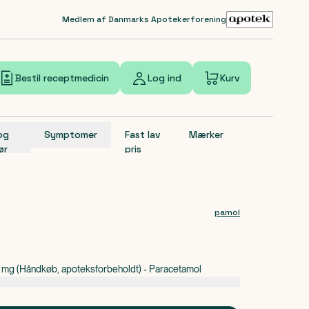
Medlem af Danmarks Apotekerforening
Bestil receptmedicin
Log ind
Kurv
 og
Symptomer
Fast lav
Mærker
ør
pris
pamol
0 mg (Håndkøb, apoteksforbeholdt) - Paracetamol