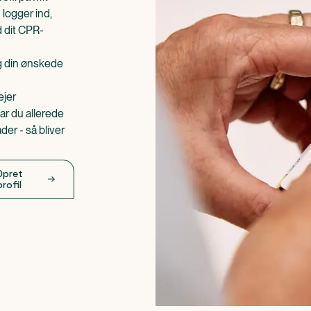
 logger ind,
d dit CPR-
æg din ønskede
ejer
ar du allerede
er - så bliver
Opret
profil