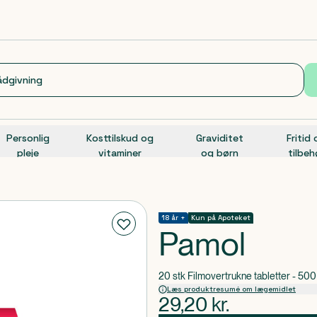
Personlig
Kosttilskud og
Graviditet
Fritid
pleje
vitaminer
og børn
tilbeh
18 år +
Kun på Apoteket
Pamol
20 stk Filmovertrukne tabletter - 50
Læs produktresumé om lægemidlet
29,20
kr.