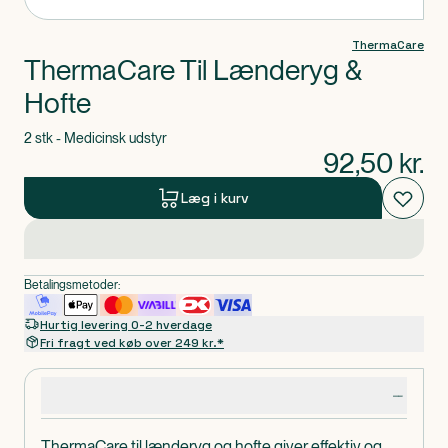
ThermaCare
ThermaCare Til Lænderyg &
Hofte
2 stk - Medicinsk udstyr
92,50
kr.
Læg i kurv
Betalingsmetoder:
Hurtig levering 0-2 hverdage
Fri fragt ved køb over 249 kr.*
Produktdetaljer
ThermaCare til lænderyg og hofte giver effektiv og