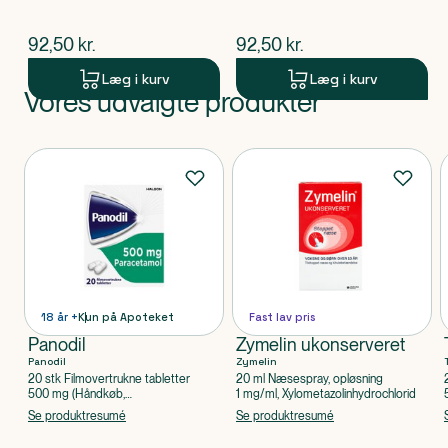
$
nuværende pris
$
nuværende pris
92,50
kr.
92,50
kr.
Læg i kurv
Læg i kurv
Vores udvalgte produkter
Produkt 1 af 0
Produkter
18 år +
Kun på Apoteket
Fast lav pris
Panodil
Zymelin ukonserveret
Panodil
Zymelin
20 stk Filmovertrukne tabletter
20 ml Næsespray, opløsning
500 mg (Håndkøb,
1 mg/ml, Xylometazolinhydrochlorid
apoteksforbeholdt), Paracetamol
Se produktresumé
Se produktresumé