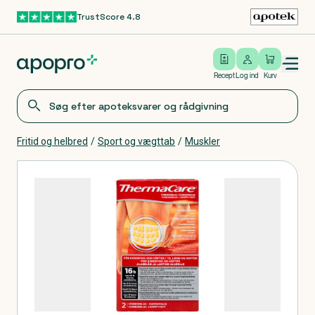
TrustScore 4.8
Gå til hovedindhold
Open/close menu
Log ind
Recept
Log ind
Kurv
Fritid og helbred
/
Sport og vægttab
/
Muskler