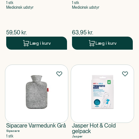
1 stk
1 stk
Medicinsk udstyr
Medicinsk udstyr
$
nuværende pris
$
nuværende pris
59,50
kr.
63,95
kr.
Læg i kurv
Læg i kurv
Sipacare Varmedunk Grå
Jasper Hot & Cold
gelpack
Sipacare
1 stk
Jasper