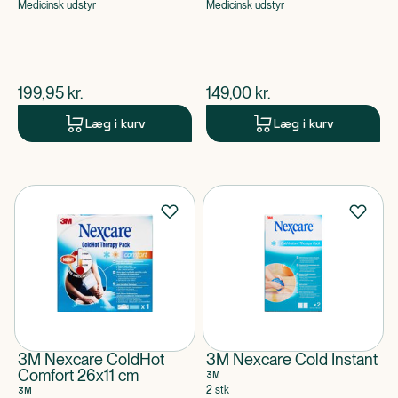
Medicinsk udstyr
Medicinsk udstyr
$
nuværende pris
$
nuværende pris
199,95
kr.
149,00
kr.
Læg i kurv
Læg i kurv
3M Nexcare ColdHot
3M Nexcare Cold Instant
Comfort 26x11 cm
3M
2 stk
3M