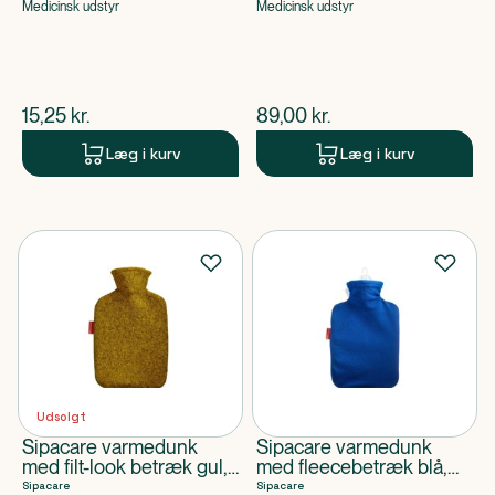
Medicinsk udstyr
Medicinsk udstyr
$
nuværende pris
$
nuværende pris
15,25
kr.
89,00
kr.
Læg i kurv
Læg i kurv
Udsolgt
Sipacare varmedunk
Sipacare varmedunk
med filt-look betræk gul,
med fleecebetræk blå,
1,8L
1,8L
Sipacare
Sipacare