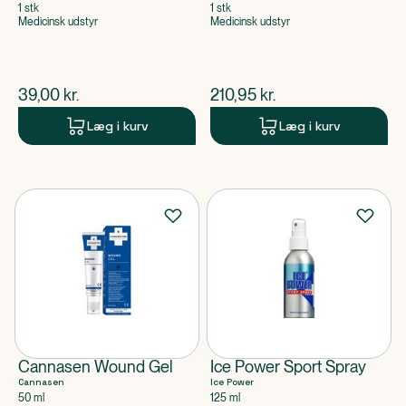
størrelse
1 stk
1 stk
Medicinsk udstyr
Medicinsk udstyr
$
nuværende pris
$
nuværende pris
39,00
kr.
210,95
kr.
Læg i kurv
Læg i kurv
Cannasen Wound Gel
Ice Power Sport Spray
Cannasen
Ice Power
50 ml
125 ml