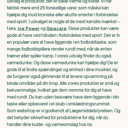
udvalg af produkter, der er både varme og kolde. Vi har
faktisk mere end 25 forskellige varer, som måske kan
hjælpe dig mod kroniske eller akutte smerter i forbindelse
med sport. I udvalget er nogle af de mest kendte mærket –
Ice Power
Sipacare
f.eks.
og
. Disse produkter kan være
gode at have ved hånden i forbindelse med sport. Det er fx
en populær vare at have liggende i en fodboldtaske, som
mange fodboldspillere render rundt med, når de enten
træner eller spiller kamp. I vores udvalg finder du også
varmedunke. Og disse varmedunke kan hjælpe dig! De er
gode til at lindre spændinger og ømhed i dine muskler, og
de fungerer også glimrende til at levere opvarmning på
lokale områder på din krop. Alle vores produkter er små og
bekvemmelige, hvilket gør dem nemme for dig at have
med rundt. Du kan uden besvære have dem liggende i din
taske eller opbevaret i et skab i omklædningsrummet.
Som webshop er vi godkendt af Lægemiddelstyrelsen. Og
det betyder sikkerhed for produkterne for dig, når du
handler dine kulde- og varmeomslag hos os.