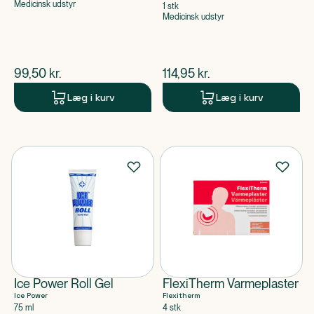
Medicinsk udstyr
1 stk
Medicinsk udstyr
$
nuværende pris
$
nuværende pris
99,50
kr.
114,95
kr.
Læg i kurv
Læg i kurv
Ice Power Roll Gel
FlexiTherm Varmeplaster
Ice Power
Flexitherm
75 ml
4 stk