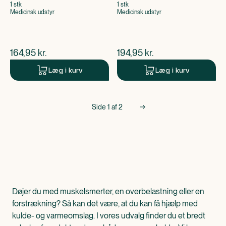
1 stk
1 stk
Medicinsk udstyr
Medicinsk udstyr
$
nuværende pris
$
nuværende pris
164,95
kr.
194,95
kr.
Læg i kurv
Læg i kurv
Side
1
af
2
Døjer du med muskelsmerter, en overbelastning eller en
forstrækning? Så kan det være, at du kan få hjælp med
kulde- og varmeomslag. I vores udvalg finder du et bredt