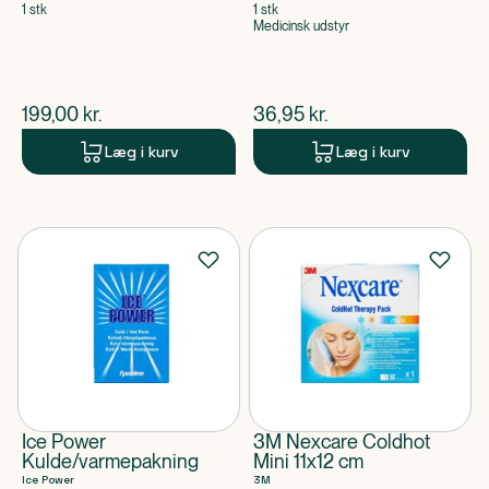
1 stk
1 stk
Medicinsk udstyr
$
nuværende pris
$
nuværende pris
199,00
kr.
36,95
kr.
Læg i kurv
Læg i kurv
Ice Power
3M Nexcare Coldhot
Kulde/varmepakning
Mini 11x12 cm
Ice Power
3M