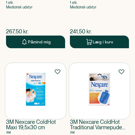
1 stk
1 stk
Medicinsk udstyr
Medicinsk udstyr
$
nuværende pris
$
nuværende pris
267,50
kr.
241,50
kr.
Påmind mig
Læg i kurv
3M Nexcare ColdHot
3M Nexcare ColdHot
Maxi 19,5x30 cm
Traditional Varmepude
19x27 cm
3M
3M