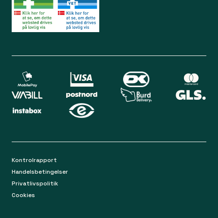
Kontakt os
Lørdag 09.00 - 12.00
Bliv medlem
Spørgsmål og svar
Din sikkerhed
Levering
Chat
Mandag-torsdag 9.00 - 16.00
Returnering
Fredag 9.00 - 15.00
Kontakt os på mail
apoteket@apopro.dk
På hverdage besvarer vi inden for 24 timer
Kontrolrapport
Handelsbetingelser
Privatlivspolitik
Cookies