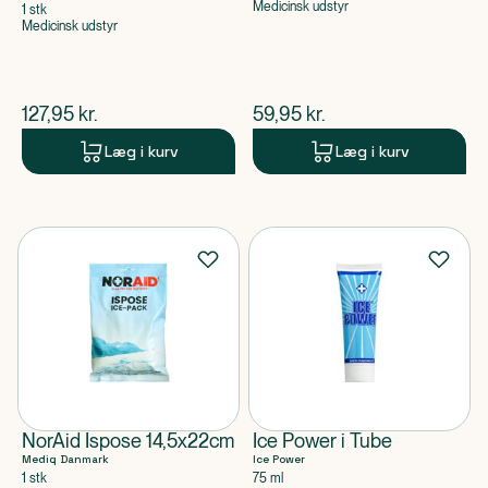
Medicinsk udstyr
1 stk
Medicinsk udstyr
$
nuværende pris
$
nuværende pris
127,95
kr.
59,95
kr.
Læg i kurv
Læg i kurv
NorAid Ispose 14,5x22cm
Ice Power i Tube
Mediq Danmark
Ice Power
1 stk
75 ml