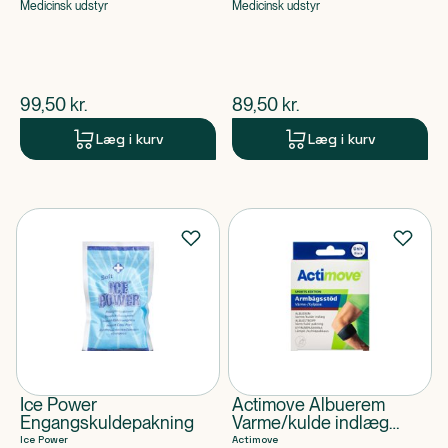
Medicinsk udstyr
Medicinsk udstyr
$
nuværende pris
$
nuværende pris
99,50
kr.
89,50
kr.
Læg i kurv
Læg i kurv
Ice Power
Actimove Albuerem
Engangskuldepakning
Varme/kulde indlæg
Sports Edition Universel
Ice Power
Actimove