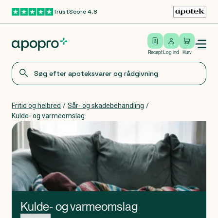
TrustScore 4.8
Gå til hovedindhold
Open/close menu
Log ind
Recept
Log ind
Kurv
Fritid og helbred
/
Sår- og skadebehandling
/
Kulde- og varmeomslag
Kulde- og varmeomslag