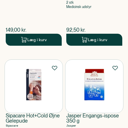
2 stk
Medicinsk udstyr
$
nuværende pris
$
nuværende pris
149,00
kr.
92,50
kr.
Læg i kurv
Læg i kurv
Sipacare Hot+Cold Øjne
Jasper Engangs-ispose
Gelepude
350 g
Sipacare
Jasper