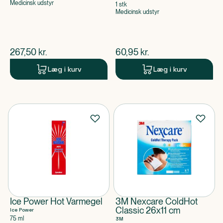
Medicinsk udstyr
1 stk
Medicinsk udstyr
$
nuværende pris
$
nuværende pris
267,50
kr.
60,95
kr.
Læg i kurv
Læg i kurv
Ice Power Hot Varmegel
3M Nexcare ColdHot
Classic 26x11 cm
Ice Power
75 ml
3M