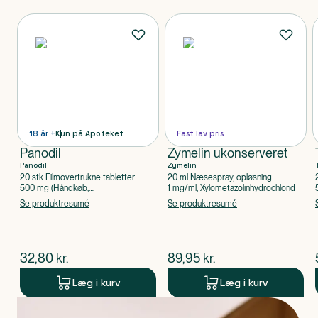
Produkter
18 år +
Kun på Apoteket
Fast lav pris
Panodil
Zymelin ukonserveret
Panodil
Zymelin
20 stk Filmovertrukne tabletter
20 ml Næsespray, opløsning
500 mg (Håndkøb,
1 mg/ml, Xylometazolinhydrochlorid
apoteksforbeholdt), Paracetamol
Se produktresumé
Se produktresumé
$
nuværende pris
$
nuværende pris
32,80
kr.
89,95
kr.
Læg i kurv
Læg i kurv
Produkt 1 af 0