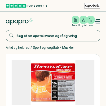
TrustScore 4.8
Gå til hovedindhold
Open/close menu
Log ind
Recept
Log ind
Kurv
Fritid og helbred
/
Sport og vægttab
/
Muskler