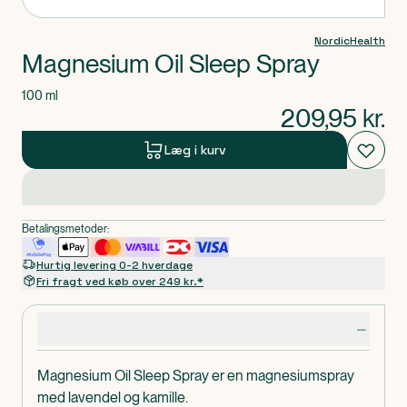
NordicHealth
Magnesium Oil Sleep Spray
100 ml
209,95
kr.
Læg i kurv
Betalingsmetoder:
Hurtig levering 0-2 hverdage
Fri fragt ved køb over 249 kr.*
Produktdetaljer
Magnesium Oil Sleep Spray er en magnesiumspray
med lavendel og kamille.