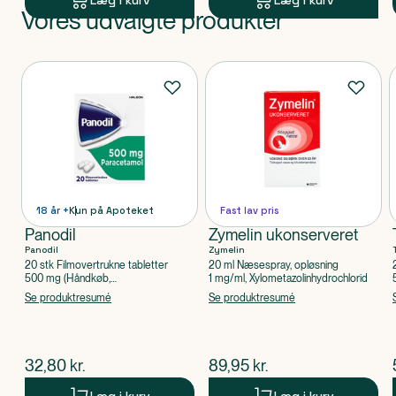
Læg i kurv
Læg i kurv
Vores udvalgte produkter
Produkt 1 af 0
Produkter
18 år +
Kun på Apoteket
Fast lav pris
Panodil
Zymelin ukonserveret
Panodil
Zymelin
20 stk Filmovertrukne tabletter
20 ml Næsespray, opløsning
500 mg (Håndkøb,
1 mg/ml, Xylometazolinhydrochlorid
apoteksforbeholdt), Paracetamol
Se produktresumé
Se produktresumé
$
nuværende pris
$
nuværende pris
32,80
kr.
89,95
kr.