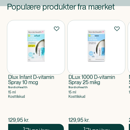
Populære produkter fra mærket
Produkter
Dlux Infant D-vitamin
DLux 1000 D-vitamin
Spray 10 mcg
Spray 25 mikg
NordicHealth
NordicHealth
15 ml
15 ml
Kosttilskud
Kosttilskud
$
nuværende pris
$
nuværende pris
129,95
kr.
129,95
kr.