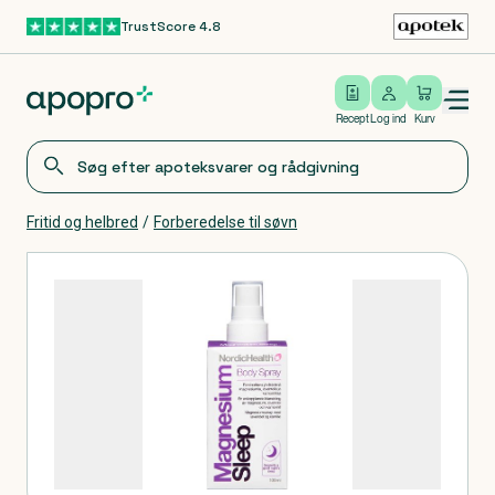
TrustScore 4.8
Gå til hovedindhold
Open/close menu
Log ind
Recept
Log ind
Kurv
Fritid og helbred
/
Forberedelse til søvn