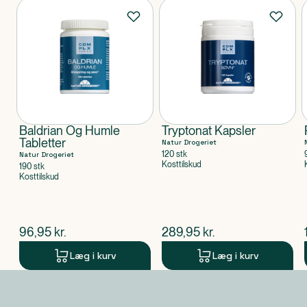
Produkter
ethylhexylglycerin, hydrolyzed jojoba esters, linalool,
limonene, geraniol.
Klassificeret som
Produktet er et kosmetisk produkt.
Baldrian Og Humle
Tryptonat Kapsler
Tabletter
Natur Drogeriet
120 stk
Natur Drogeriet
Kosttilskud
190 stk
Kosttilskud
$
nuværende pris
$
nuværende pris
96,95
kr.
289,95
kr.
Læg i kurv
Læg i kurv
Produkt 1 af 0