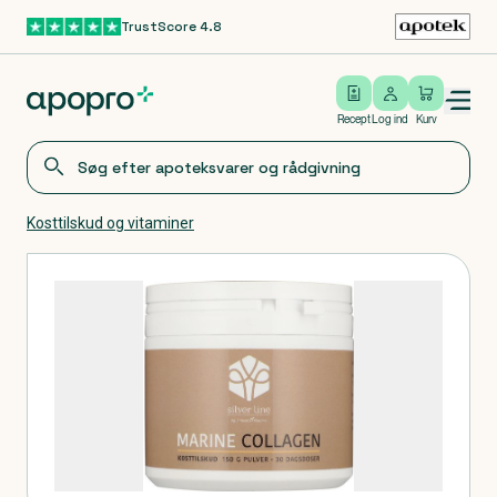
TrustScore 4.8
Gå til hovedindhold
Open/close menu
Log ind
Recept
Log ind
Kurv
Kosttilskud og vitaminer