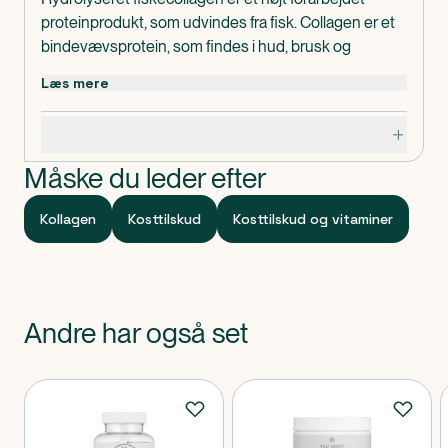
proteinprodukt, som udvindes fra fisk. Collagen er et
bindevævsprotein, som findes i hud, brusk og
knogler.
Læs mere
Dosis og Anvendelse
Specifikationer
Anbefalet daglig dosis til voksne: 5 g (1 måleske).
Doseringen bør ikke overskrides. Ved dosering benyt
Måske du leder efter
den medfølgende måleske. Opløses i et glas vand,
juice, smoothies eller drysses på ymer og lignende.
Kollagen
Kosttilskud
Kosttilskud og vitaminer
Indeholder
Ingredienser: Collagen fra FISK. En dagsdosis
indeholder: 5 g hydrolyserert fiskecollagen på
peptidform.
Klassificeret som
Andre har også set
Produktet er et kosttilskud.
Produkter