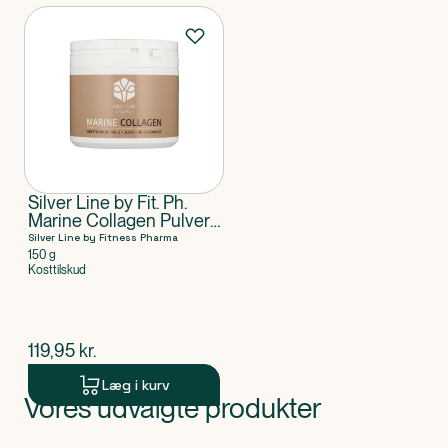
Produkter
Silver Line by Fit. Ph.
Marine Collagen Pulver
150 g
Silver Line by Fitness Pharma
150 g
Kosttilskud
$
nuværende pris
119,95
kr.
Læg i kurv
Vores udvalgte produkter
Produkt 1 af 0