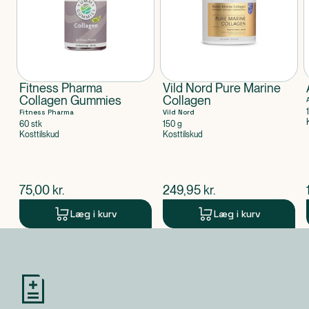
Fitness Pharma
Vild Nord Pure Marine
Collagen Gummies
Collagen
Fitness Pharma
Vild Nord
60 stk
150 g
Kosttilskud
Kosttilskud
$
nuværende pris
$
nuværende pris
75,00
kr.
249,95
kr.
Læg i kurv
Læg i kurv
Produkt 1 af 0