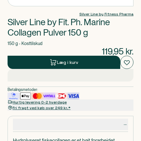
Silver Line by Fitness Pharma
Silver Line by Fit. Ph. Marine
Collagen Pulver 150 g
150 g - Kosttilskud
119,95
kr.
Læg i kurv
Betalingsmetoder:
Hurtig levering 0-2 hverdage
Fri fragt ved køb over 249 kr.*
Produktdetaljer
Hydrolyseret fiskecollagen er et højt forarbejdet