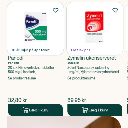
Produkter
18 år +
Kun på Apoteket
Fast lav pris
Panodil
Zymelin ukonserveret
Panodil
Zymelin
20 stk Filmovertrukne tabletter
20 ml Næsespray, opløsning
500 mg (Håndkøb,
1 mg/ml, Xylometazolinhydrochlorid
apoteksforbeholdt), Paracetamol
Se produktresumé
Se produktresumé
$
nuværende pris
$
nuværende pris
32,80
kr.
89,95
kr.
Læg i kurv
Læg i kurv
Produkt 1 af 0