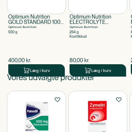
Optimum Nutrition
Optimum Nutrition
GOLD STANDARD 100%
ELECTROLYTE
ISOLATE Vanilla
FOREST BERRIES
Optimum Nutrition
Optimum Nutrition
264G
930 g
264 g
Kosttilskud
$
nuværende pris
$
nuværende pris
400,00
kr.
80,00
kr.
Læg i kurv
Læg i kurv
Vores udvalgte produkter
Produkt 1 af 0
Produkter