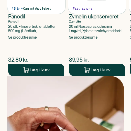
18 år +
Kun på Apoteket
Fast lav pris
Panodil
Zymelin ukonserveret
Panodil
Zymelin
20 stk Filmovertrukne tabletter
20 ml Næsespray, opløsning
500 mg (Håndkøb,
1 mg/ml, Xylometazolinhydrochlorid
apoteksforbeholdt), Paracetamol
Se produktresumé
Se produktresumé
$
nuværende pris
$
nuværende pris
32,80
kr.
89,95
kr.
Læg i kurv
Læg i kurv
Produkt 1 af 0