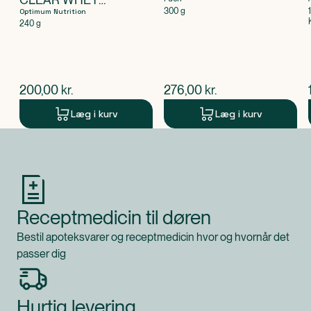
COLLAGEN APPLE
300 g
Optimum Nutrition
RASP 240G
240 g
$
nuværende pris
$
nuværende pris
200,00
kr.
276,00
kr.
Læg i kurv
Læg i kurv
Produkt 1 af 0
Receptmedicin til døren
Bestil apoteksvarer og receptmedicin hvor og hvornår det
passer dig
Hurtig levering