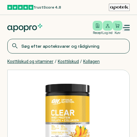
TrustScore 4.8
Gå til hovedindhold
Open/close menu
Log ind
Recept
Log ind
Kurv
Kosttilskud og vitaminer
/
Kosttilskud
/
Kollagen
Produkter