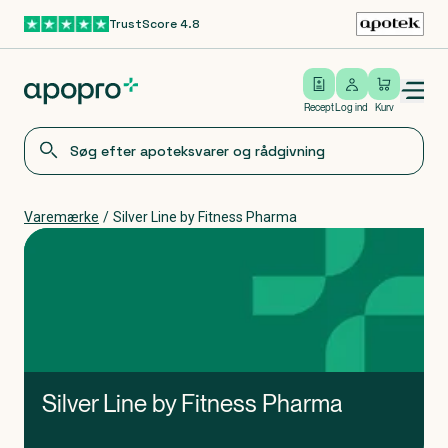
TrustScore 4.8
Gå til hovedindhold
Open/close menu
Log ind
Recept
Log ind
Kurv
Varemærke
/
Silver Line by Fitness Pharma
Silver Line by Fitness Pharma