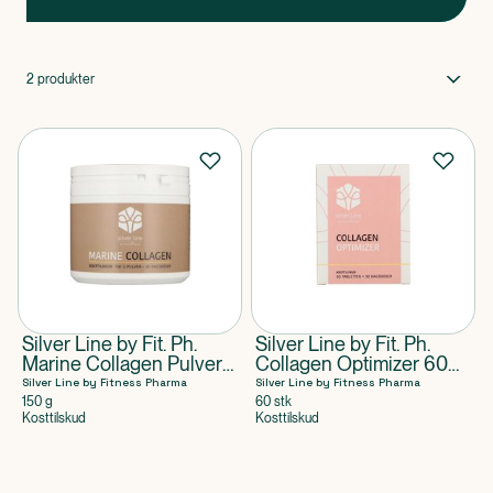
2
produkter
Silver Line by Fit. Ph.
Silver Line by Fit. Ph.
Marine Collagen Pulver
Collagen Optimizer 60
150 g
stk
Silver Line by Fitness Pharma
Silver Line by Fitness Pharma
150 g
60 stk
Kosttilskud
Kosttilskud