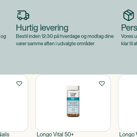
Hurtig levering
Pers
 og
Bestil inden 12:30 på hverdage og modtag dine
Vores u
varer samme aften i udvalgte områder
klar til 
Nails
Longo Vital 50+
Longo V