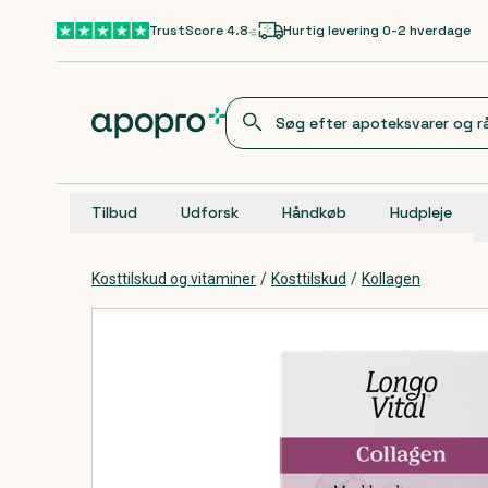
Gå til hovedindhold
TrustScore 4.8
Hurtig levering 0-2 hverdage
Tilbud
Udforsk
Håndkøb
Hudpleje
Kosttilskud og vitaminer
/
Kosttilskud
/
Kollagen
Produkter