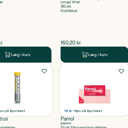
al
Longo Vital
180 stk
Kosttilskud
ende pris
$
nuværende pris
r.
160,20
kr.
Læg i kurv
Læg i kurv
un på Apoteket
18 år +
Kun på Apoteket
trus
Pamol
pamol
setabletter
20 stk Filmovertrukne tabletter