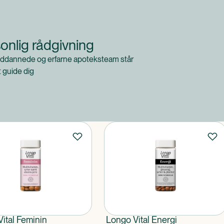
onlig rådgivning
ddannede og erfarne apoteksteam står
at guide dig
ital Feminin
Longo Vital Energi