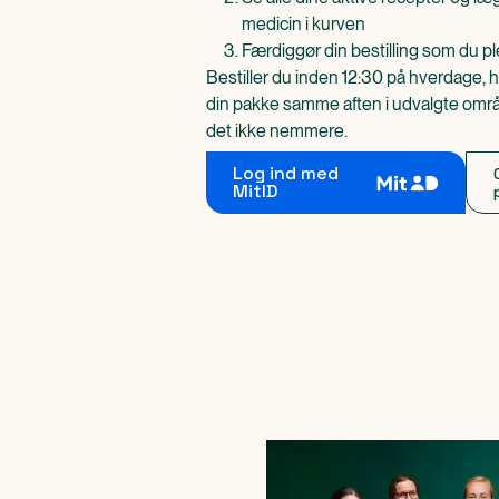
medicin i kurven
Færdiggør din bestilling som du pl
Bestiller du inden 12:30 på hverdage, h
din pakke samme aften i udvalgte områd
det ikke nemmere.
Log ind med
MitID