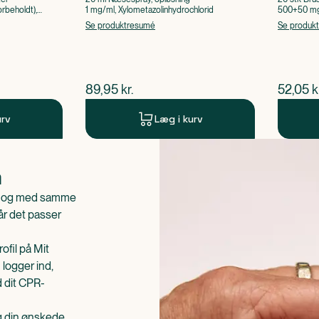
rbeholdt),
1 mg/ml, Xylometazolinhydrochlorid
500+50 mg 
Acetylsalic
Se produktresumé
Se produk
$
nuværende pris
$
nuvær
89,95
kr.
52,05
k
urv
Læg i kurv
n
is og med samme
når det passer
ofil på Mit
 logger ind,
d dit CPR-
æg din ønskede