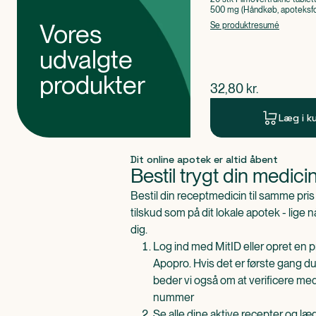
500 mg (Håndkøb, apoteksfo
Paracetamol
Vores
Se produktresumé
udvalgte
produkter
$
nuværende pris
32,80
kr.
Læg i k
Produkt 1 af 0
Dit online apotek er altid åbent
Bestil trygt din medici
Bestil din receptmedicin til samme pr
tilskud som på dit lokale apotek - lige 
dig.
Log ind med MitID eller opret en pr
Apopro. Hvis det er første gang du
beder vi også om at verificere me
nummer
Se alle dine aktive recepter og l