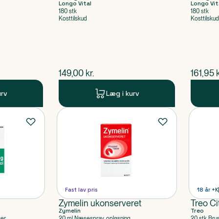
Longo Vital
Longo Vit
180 stk
180 stk
Kosttilskud
Kosttilskud
$
nuværende pris
$
nuvær
149,00
kr.
161,95
k
urv
Læg i kurv
Fast lav pris
18 år +
K
Zymelin ukonserveret
Treo Ci
Zymelin
Treo
ter
20 ml Næsespray, opløsning
20 stk Bru