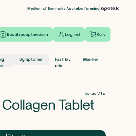
Medlem af Danmarks Apotekerforening
Bestil receptmedicin
Log ind
Kurv
 og
Symptomer
Fast lav
Mærker
ør
pris
Longo Vital
 Collagen Tablet