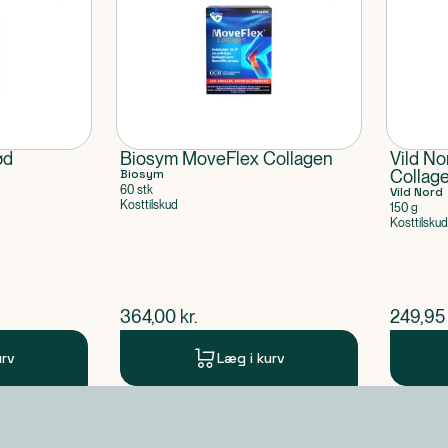
ød
Biosym MoveFlex Collagen
Vild No
Biosym
Collag
60 stk
Vild Nord
Kosttilskud
150 g
Kosttilskud
$
nuværende pris
$
nuvær
364,00
kr.
249,95
urv
Læg i kurv