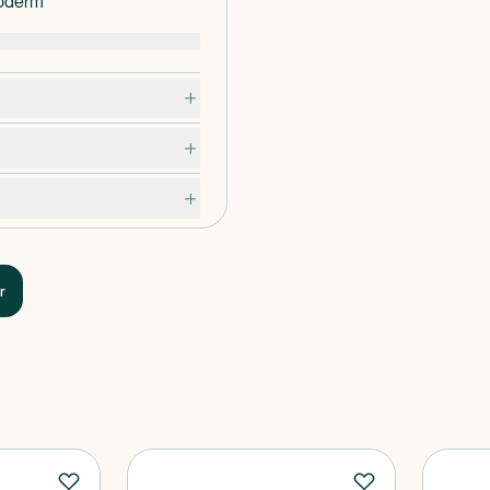
voderm
 huden og opretholder
d anvendelse af Ovoderm
r