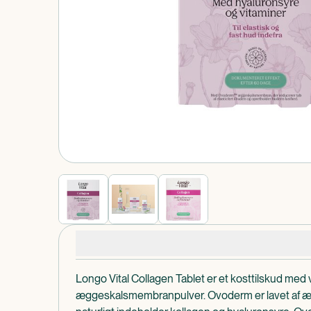
Produkt 1 af 0
Produktdetaljer
Longo Vital Collagen Tablet er et kosttilskud med 
æggeskalsmembranpulver. Ovoderm er lavet af