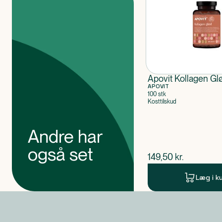
Apovit Kollagen Gl
APOVIT
100 stk
Kosttilskud
Andre har
også set
$
nuværende pris
149,50
kr.
Læg i k
Produkt 1 af 0