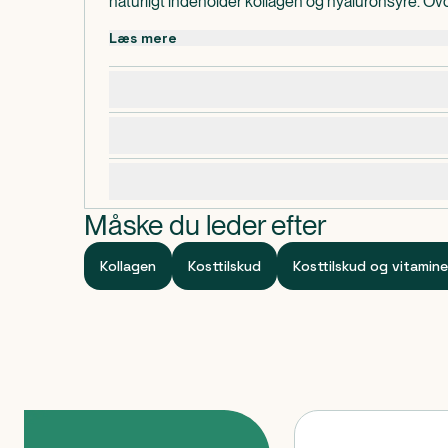
naturligt indeholder kollagen og hyaluronsyre. O
æggeskalsmembran reducerer tab af elasticitet i
Læs mere
hudens fasthed. Kliniske studier viser effekt ve
æggeskalsmembran efter 60 dage.
Dosering, opbevaring og indhold
Dispenseringsform
Advarsler og forsigtighedsregler
Tabletter
Specifikationer
Måske du leder efter
Kollagen
Kosttilskud
Kosttilskud og vitamine
Produkter