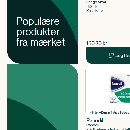
Longo Vital
180 stk
Kosttilskud
Populære
produkter
fra mærket
$
nuværende pris
160,20
kr.
Læg i k
Produkter
Produkt 1 af 0
18 år +
Kun på Apoteket
Panodil
Panodil
20 stk Filmovertrukne tablet