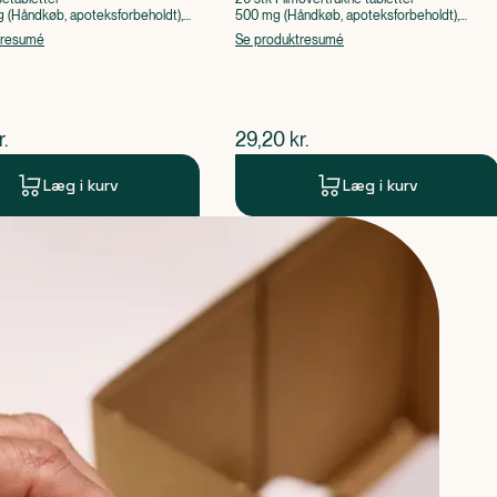
(Håndkøb, apoteksforbeholdt),
500 mg (Håndkøb, apoteksforbeholdt),
ylsyre, Caffein
Paracetamol
tresumé
Se produktresumé
ende pris
$
nuværende pris
r.
29,20
kr.
Læg i kurv
Læg i kurv