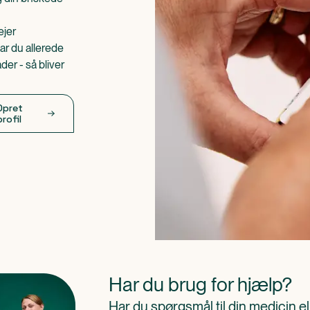
ejer
ar du allerede
er - så bliver
Opret
profil
Har du brug for hjælp?
Har du spørgsmål til din medicin e