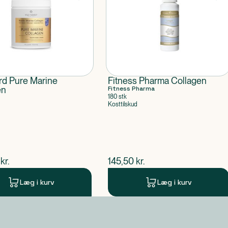
rd Pure Marine
Fitness Pharma Collagen
en
Fitness Pharma
180 stk
Kosttilskud
ende pris
$
nuværende pris
kr.
145,50
kr.
Læg i kurv
Læg i kurv