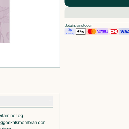
Betalingsmetoder:
vitaminer og
 æggeskalsmembran der