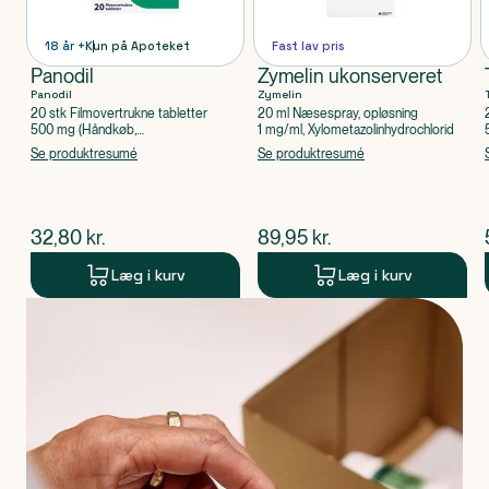
18 år +
Kun på Apoteket
Fast lav pris
Panodil
Zymelin ukonserveret
Panodil
Zymelin
20 stk Filmovertrukne tabletter
20 ml Næsespray, opløsning
500 mg (Håndkøb,
1 mg/ml, Xylometazolinhydrochlorid
apoteksforbeholdt), Paracetamol
Se produktresumé
Se produktresumé
$
nuværende pris
$
nuværende pris
32,80
kr.
89,95
kr.
Læg i kurv
Læg i kurv
Produkt 1 af 0