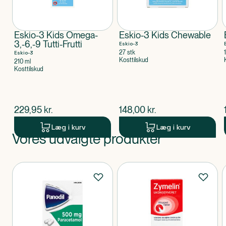
Eskio-3 Kids Omega-
Eskio-3 Kids Chewable
3,-6,-9 Tutti-Frutti
Eskio-3
27 stk
Eskio-3
Kosttilskud
210 ml
Kosttilskud
$
nuværende pris
$
nuværende pris
229,95
kr.
148,00
kr.
Læg i kurv
Læg i kurv
Vores udvalgte produkter
Produkt 1 af 0
Produkter