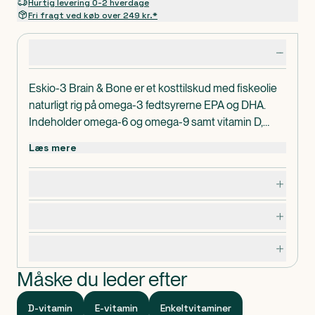
Hurtig levering 0-2 hverdage
Fri fragt ved køb over 249 kr.*
Produktdetaljer
Eskio-3 Brain & Bone er et kosttilskud med fiskeolie
naturligt rig på omega-3 fedtsyrerne EPA og DHA.
Indeholder omega-6 og omega-9 samt vitamin D,
vitamin E og vitamin K.
Læs mere
Dosering, opbevaring og indhold
Advarsler og forsigtighedsregler
Specifikationer
Måske du leder efter
D-vitamin
E-vitamin
Enkeltvitaminer