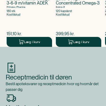
3-6-9 m/vitamin ADEK
Concentrated Omega-3
Fitness Pharma
Eskio-3
180 stk
120 kapslerst
Kosttilskud
Kosttilskud
$
nuværende pris
$
nuværende pris
151,10
kr.
399,95
kr.
Læg i kurv
Læg i kurv
Produkt 1 af 0
Receptmedicin til døren
Bestil apoteksvarer og receptmedicin hvor og hvornår det
passer dig