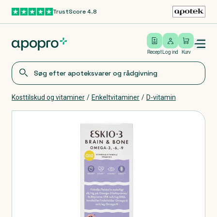
TrustScore 4.8
Gå til hovedindhold
Open/close menu
Log ind
Recept
Log ind
Kurv
Kosttilskud og vitaminer
/
Enkeltvitaminer
/
D-vitamin
Produkter