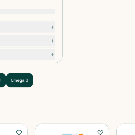
r
Omega 3