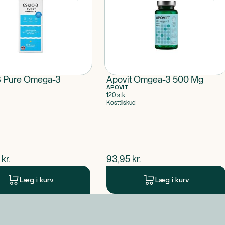
3 Pure Omega-3
Apovit Omgea-3 500 Mg
APOVIT
120 stk
Kosttilskud
ende pris
$
nuværende pris
kr.
93,95
kr.
Læg i kurv
Læg i kurv