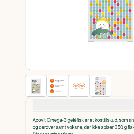
Produkt 1 af 0
Produktdetaljer
Apovit Omega-3 geléfisk er et kosttilskud, som anbef
og derover samt voksne, der ikke spiser 350 g fi