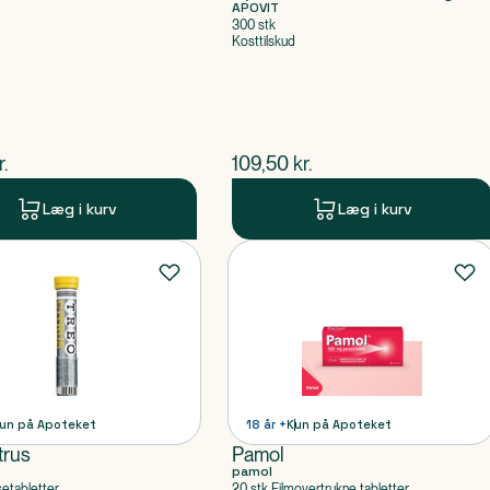
APOVIT
300 stk
Kosttilskud
ende pris
$
nuværende pris
r.
109,50
kr.
Læg i kurv
Læg i kurv
un på Apoteket
18 år +
Kun på Apoteket
trus
Pamol
pamol
setabletter
20 stk Filmovertrukne tabletter