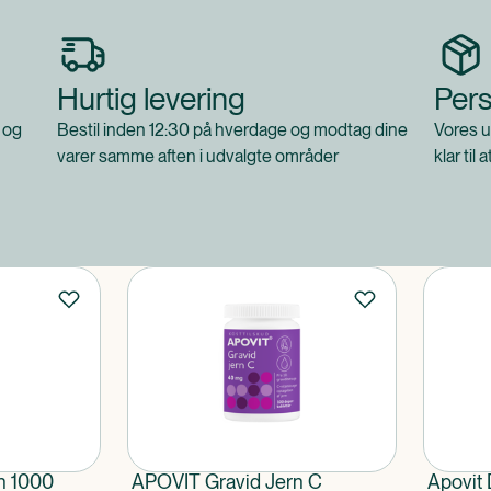
Hurtig levering
Pers
 og
Bestil inden 12:30 på hverdage og modtag dine
Vores u
varer samme aften i udvalgte områder
klar til 
n 1000
APOVIT Gravid Jern C
Apovit 