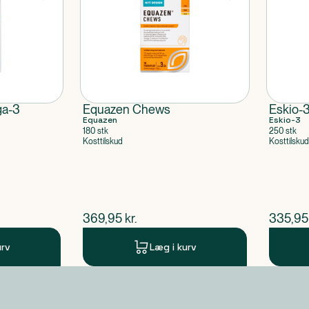
ga-3
Equazen Chews
Eskio-
Equazen
Eskio-3
180 stk
250 stk
Kosttilskud
Kosttilskud
$
nuværende pris
$
nuvær
369,95
kr.
335,95
urv
Læg i kurv