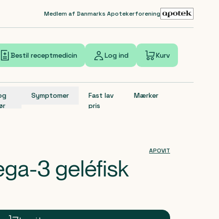
Medlem af Danmarks Apotekerforening
Bestil receptmedicin
Log ind
Kurv
 og
Symptomer
Fast lav
Mærker
ør
pris
APOVIT
ga-3 geléfisk