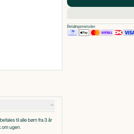
Betalingsmetoder:
ales til alle børn fra 3 år
sk om ugen.