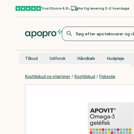
Gå til hovedindhold
TrustScore 4.8
Hurtig levering 0-2 hverdage
Tilbud
Udforsk
Håndkøb
Hudpleje
Kosttilskud og vitaminer
/
Kosttilskud
/
Fiskeolie
Produkter