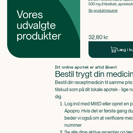
500 mg (Håndkøb, apoteksfo
Paracetamol
Vores
Se produktresumé
udvalgte
produkter
$
nuværende pris
32,80
kr.
Læg i k
Produkt 1 af 0
Dit online apotek er altid åbent
Bestil trygt din medici
Bestil din receptmedicin til samme pr
tilskud som på dit lokale apotek - lige 
dig.
Log ind med MitID eller opret en pr
Apopro. Hvis det er første gang du
beder vi også om at verificere me
nummer
Se alle dine aktive recepter og l