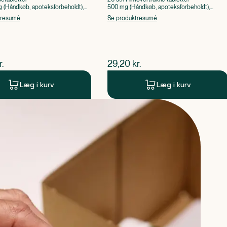
(Håndkøb, apoteksforbeholdt),
500 mg (Håndkøb, apoteksforbeholdt),
ylsyre, Caffein
Paracetamol
tresumé
Se produktresumé
ende pris
$
nuværende pris
r.
29,20
kr.
Læg i kurv
Læg i kurv