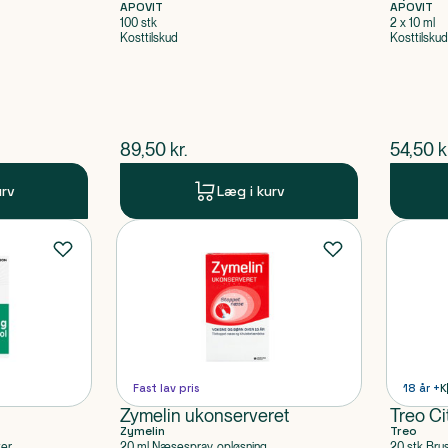
APOVIT
APOVIT
100 stk
2 x 10 ml
Kosttilskud
Kosttilskud
$
nuværende pris
$
nuvær
89,50
kr.
54,50
k
urv
Læg i kurv
Fast lav pris
18 år +
K
Zymelin ukonserveret
Treo Ci
Zymelin
Treo
ter
20 ml Næsespray, opløsning
20 stk Bru