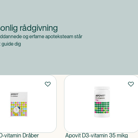
onlig rådgivning
ddannede og erfarne apoteksteam står
at guide dig
D-vitamin Dråber
Apovit D3-vitamin 35 mikg