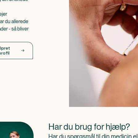
ejer
ar du allerede
er - så bliver
Opret
profil
Har du brug for hjælp?
Har du spørgsmål til din medicin e