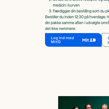
medicin i kurven
Færdiggør din bestilling som du pl
Bestiller du inden 12:30 på hverdage, h
din pakke samme aften i udvalgte områd
det ikke nemmere.
Log ind med
MitID