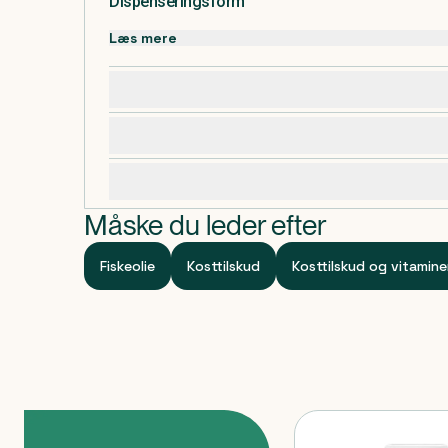
Dispenseringsform
Gelepuder.
Læs mere
Dosering, opbevaring og indhold
Advarsler og forsigtighedsregler
Specifikationer
Måske du leder efter
Fiskeolie
Kosttilskud
Kosttilskud og vitamine
Produkter