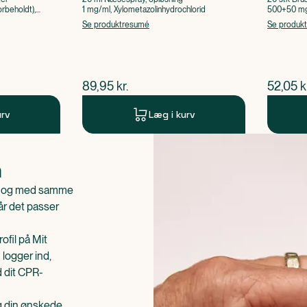
rbeholdt),
1 mg/ml, Xylometazolinhydrochlorid
500+50 mg 
Acetylsalic
Se produktresumé
Se produk
$
nuværende pris
$
nuvær
89,95
kr.
52,05
k
urv
Læg i kurv
n
is og med samme
når det passer
ofil på Mit
 logger ind,
d dit CPR-
æg din ønskede