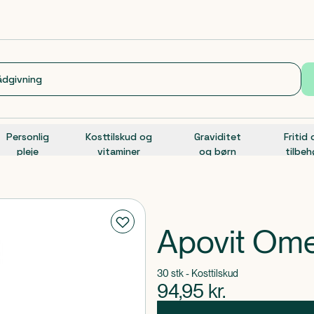
Personlig
Kosttilskud og
Graviditet
Fritid
pleje
vitaminer
og børn
tilbeh
Apovit Ome
30 stk - Kosttilskud
94,95
kr.