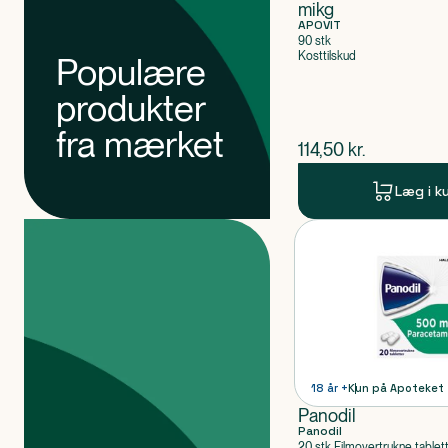
mikg
APOVIT
90 stk
Kosttilskud
Populære
produkter
fra mærket
$
nuværende pris
114,50
kr.
Læg i k
Produkter
Produkt 1 af 0
18 år +
Kun på Apoteket
Panodil
Panodil
20 stk Filmovertrukne tablet