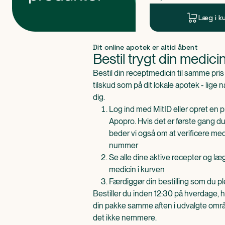
Læg i k
Produkt 1 af 0
Dit online apotek er altid åbent
Bestil trygt din medici
Bestil din receptmedicin til samme pr
tilskud som på dit lokale apotek - lige 
dig.
Log ind med MitID eller opret en pr
Apopro. Hvis det er første gang du
beder vi også om at verificere me
nummer
Se alle dine aktive recepter og l
medicin i kurven
Færdiggør din bestilling som du pl
Bestiller du inden 12:30 på hverdage, h
din pakke samme aften i udvalgte områd
det ikke nemmere.