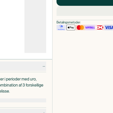
Betalingsmetoder:
er i perioder med uro,
bination af 3 forskellige
lisse.