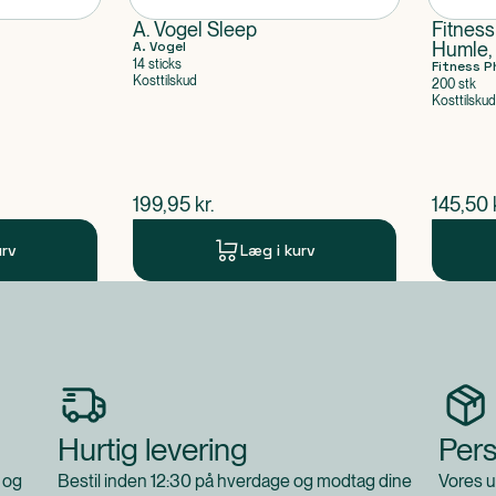
A. Vogel Sleep
Fitness
A. Vogel
Humle,
14 sticks
Kamille
Fitness 
Kosttilskud
200 stk
Kosttilskud
$
nuværende pris
$
nuvær
199,95
kr.
145,50
urv
Læg i kurv
Hurtig levering
Pers
 og
Bestil inden 12:30 på hverdage og modtag dine
Vores u