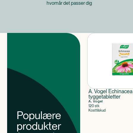
hvornår det passer dig
Produkter
A. Vogel Echinacea
tyggetabletter
A. Vogel
120 stk
Kosttilskud
Populære
produkter