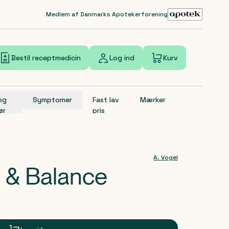
Medlem af Danmarks Apotekerforening
Bestil receptmedicin
Log ind
Kurv
 og
Symptomer
Fast lav
Mærker
ør
pris
A. Vogel
o & Balance