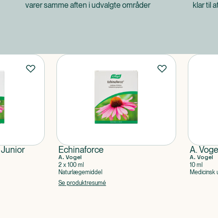
varer samme aften i udvalgte områder
klar til 
 Junior
Echinaforce
A. Voge
A. Vogel
A. Vogel
2 x 100 ml
10 ml
Naturlægemiddel
Medicinsk 
Se produktresumé