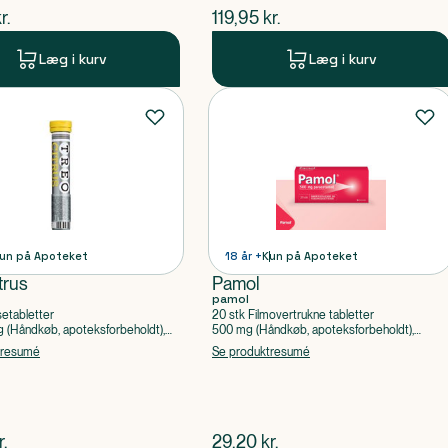
ende pris
$
nuværende pris
r.
119,95
kr.
Læg i kurv
Læg i kurv
un på Apoteket
18 år +
Kun på Apoteket
trus
Pamol
pamol
setabletter
20 stk Filmovertrukne tabletter
(Håndkøb, apoteksforbeholdt),
500 mg (Håndkøb, apoteksforbeholdt),
ylsyre, Caffein
Paracetamol
tresumé
Se produktresumé
ende pris
$
nuværende pris
r.
29,20
kr.