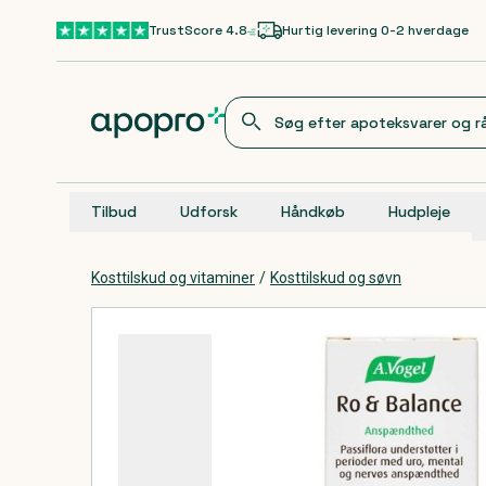
Gå til hovedindhold
TrustScore 4.8
Hurtig levering 0-2 hverdage
Tilbud
Udforsk
Håndkøb
Hudpleje
Kosttilskud og vitaminer
/
Kosttilskud og søvn