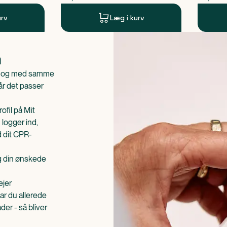
urv
Læg i kurv
n
is og med samme
når det passer
ofil på Mit
 logger ind,
d dit CPR-
æg din ønskede
ejer
ar du allerede
er - så bliver