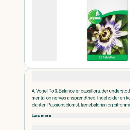
Produktdetaljer
A. Vogel Ro & Balance er passiflora, der understøtt
mental og nervøs anspændthed. Indeholder en kom
planter: Passionsblomst, lægebaldrian og citronme
Dispenseringsform
Læs mere
Tabletter.
Dosis og Anvendelse