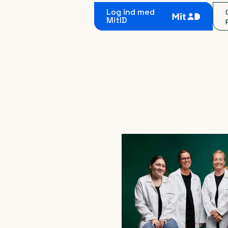
Log ind med
MitID