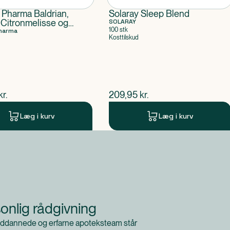
 Pharma Baldrian,
Solaray Sleep Blend
 Citronmelisse og
SOLARAY
100 stk
Pharma
Kosttilskud
ende pris
$
nuværende pris
kr.
209,95
kr.
Læg i kurv
Læg i kurv
onlig rådgivning
ddannede og erfarne apoteksteam står