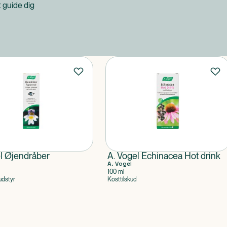
at guide dig
l Øjendråber
A. Vogel Echinacea Hot drink
A. Vogel
100 ml
udstyr
Kosttilskud