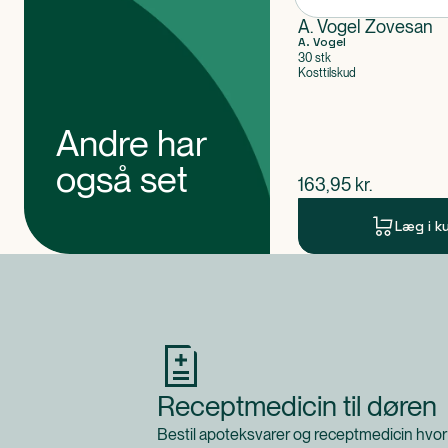
A. Vogel Zovesan
A. Vogel
30 stk
Kosttilskud
Andre har
også set
$
nuværende pris
163,95
kr.
Læg i k
Produkt 1 af 0
Receptmedicin til døren
Bestil apoteksvarer og receptmedicin hvor