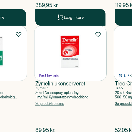
$
nuværende pris
$
nuvær
389,95
kr.
119,95
k
urv
Læg i kurv
Fast lav pris
18 år +
K
Zymelin ukonserveret
Treo Ci
Zymelin
Treo
ter
20 ml Næsespray, opløsning
20 stk Bru
rbeholdt),
1 mg/ml, Xylometazolinhydrochlorid
500+50 mg 
Acetylsalic
Se produktresumé
Se produk
$
nuværende pris
$
nuvær
89,95
kr.
52,05
k