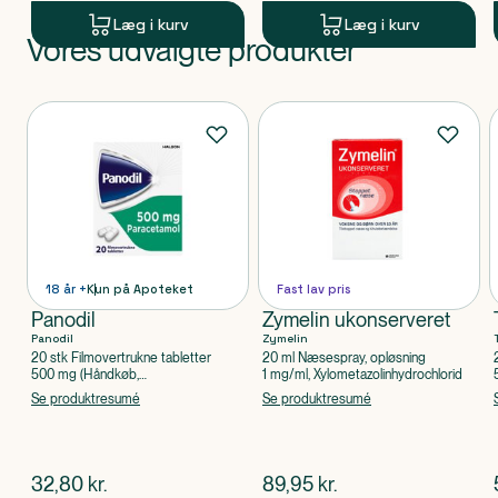
Læg i kurv
Læg i kurv
Vores udvalgte produkter
Produkt 1 af 0
Produkter
18 år +
Kun på Apoteket
Fast lav pris
Panodil
Zymelin ukonserveret
Panodil
Zymelin
20 stk Filmovertrukne tabletter
20 ml Næsespray, opløsning
500 mg (Håndkøb,
1 mg/ml, Xylometazolinhydrochlorid
apoteksforbeholdt), Paracetamol
Se produktresumé
Se produktresumé
$
nuværende pris
$
nuværende pris
32,80
kr.
89,95
kr.