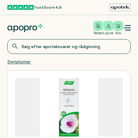
TrustScore 4.8
Gå til hovedindhold
Open/close menu
Log ind
Recept
Log ind
Kurv
Symptomer