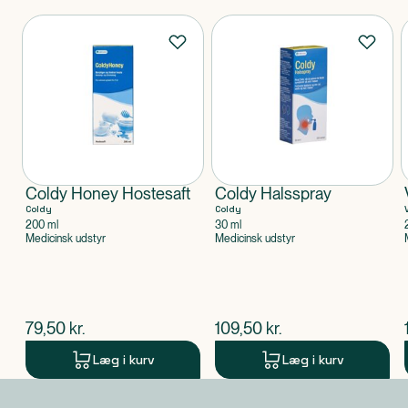
Produkter
Coldy Honey Hostesaft
Coldy Halsspray
Coldy
Coldy
200 ml
30 ml
Medicinsk udstyr
Medicinsk udstyr
$
nuværende pris
$
nuværende pris
79,50
kr.
109,50
kr.
Læg i kurv
Læg i kurv
Produkt 1 af 0