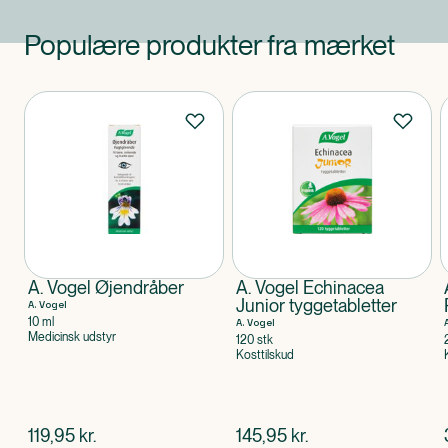
Populære produkter fra mærket
Produkter
A. Vogel Øjendråber
A. Vogel Echinacea
Junior tyggetabletter
A. Vogel
10 ml
A. Vogel
Medicinsk udstyr
120 stk
Kosttilskud
$
nuværende pris
$
nuværende pris
119,95
kr.
145,95
kr.