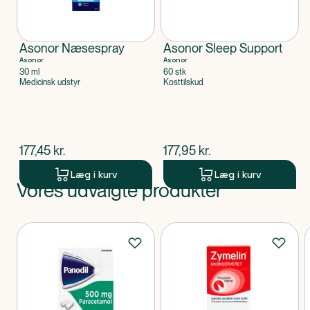
Asonor Næsespray
Asonor Sleep Support
Asonor
Asonor
30 ml
60 stk
Medicinsk udstyr
Kosttilskud
$
nuværende pris
$
nuværende pris
177,45
kr.
177,95
kr.
Læg i kurv
Læg i kurv
Vores udvalgte produkter
Produkt 1 af 0
Produkter