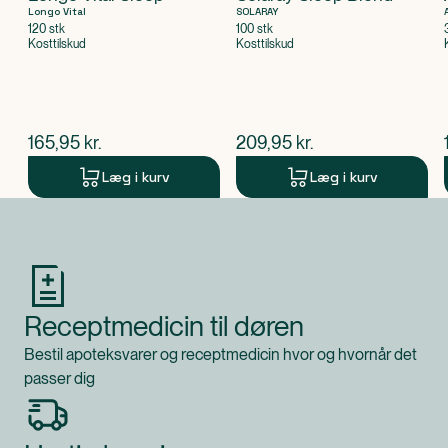
Longo Vital
SOLARAY
120 stk
100 stk
Kosttilskud
Kosttilskud
$
nuværende pris
$
nuværende pris
165,95
kr.
209,95
kr.
Læg i kurv
Læg i kurv
Produkt 1 af 0
Receptmedicin til døren
Bestil apoteksvarer og receptmedicin hvor og hvornår det
passer dig