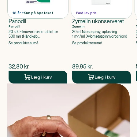
18 år +
Kun på Apoteket
Fast lav pris
Panodil
Zymelin ukonserveret
Panodil
Zymelin
20 stk Filmovertrukne tabletter
20 ml Næsespray, opløsning
500 mg (Håndkøb,
1 mg/ml, Xylometazolinhydrochlorid
apoteksforbeholdt), Paracetamol
Se produktresumé
Se produktresumé
$
nuværende pris
$
nuværende pris
32,80
kr.
89,95
kr.
Læg i kurv
Læg i kurv
Produkt 1 af 0