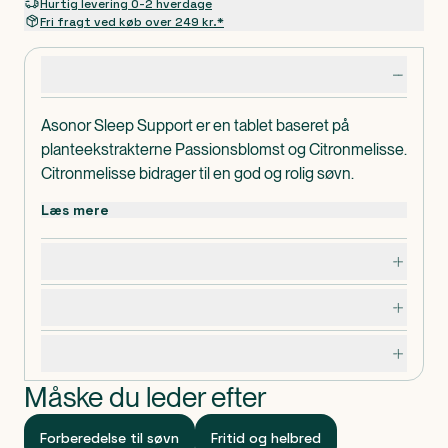
Hurtig levering 0-2 hverdage
Fri fragt ved køb over 249 kr.*
Produktdetaljer
Asonor Sleep Support er en tablet baseret på
planteekstrakterne Passionsblomst og Citronmelisse.
Citronmelisse bidrager til en god og rolig søvn.
Passionsblomst hjælper til at fremme en rolig søvn.
Læs mere
Derudover indeholder Asonor Sleep Support også
Dosering, opbevaring og indhold
aminosyren L-Tryptofan, B6 og B12 vitamin samt
Magnesium.
Advarsler og forsigtighedsregler
Dispenseringsform
Tabletter
Specifikationer
Måske du leder efter
Forberedelse til søvn
Fritid og helbred