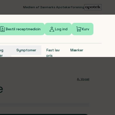
Medlem af Danmarks Apotekerforening
Bestil receptmedicin
Log ind
Kurv
 og
Symptomer
Fast lav
Mærker
ør
pris
A. Vogel
e