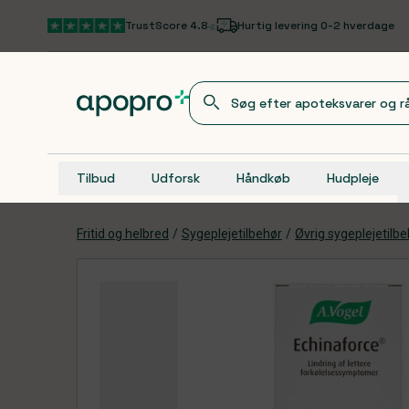
Gå til hovedindhold
TrustScore 4.8
Hurtig levering 0-2 hverdage
Tilbud
Udforsk
Håndkøb
Hudpleje
Fritid og helbred
/
Sygeplejetilbehør
/
Øvrig sygeplejetilb