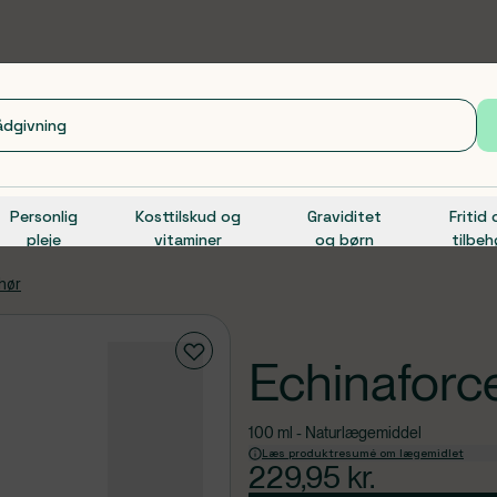
Personlig
Kosttilskud og
Graviditet
Fritid
pleje
vitaminer
og børn
tilbeh
ehør
Echinaforc
100 ml - Naturlægemiddel
Læs produktresumé om lægemidlet
229,95
kr.