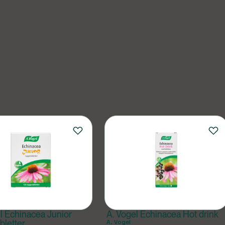
l Echinacea Junior
A. Vogel Echinacea Hot drink
bletter
A. Vogel