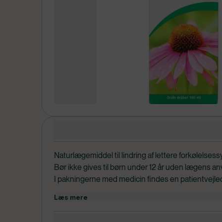
Produktdetaljer
Naturlægemiddel til lindring af lettere forkølelse
Bør ikke gives til børn under 12 år uden lægens an
I pakningerne med medicin findes en patientvejled
læse grundigt, inden du tager medicinen. Hvis du e
Læs mere
medicinen, bør du kontakte egen læge.
Dosering