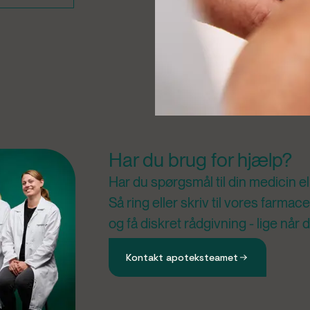
Har du brug for hjælp?
Har du spørgsmål til din medicin e
Så ring eller skriv til vores farm
og få diskret rådgivning - lige når 
Kontakt apoteksteamet