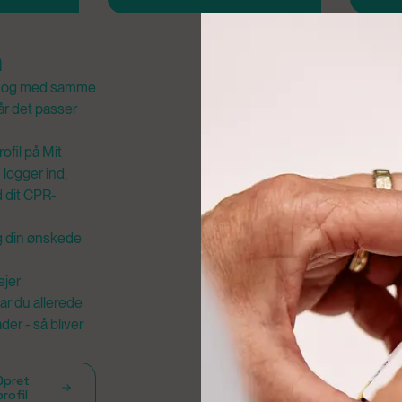
n
is og med samme
når det passer
ofil på Mit
 logger ind,
d dit CPR-
æg din ønskede
ejer
ar du allerede
er - så bliver
Opret
profil