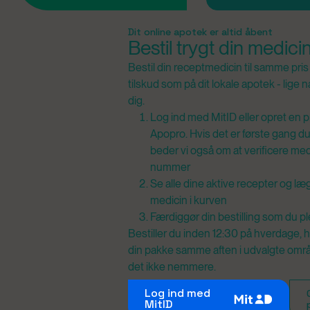
Produkt 1 af 0
Dit online apotek er altid åbent
Bestil trygt din medici
Bestil din receptmedicin til samme pr
tilskud som på dit lokale apotek - lige 
dig.
Log ind med MitID eller opret en pr
Apopro. Hvis det er første gang du
beder vi også om at verificere me
nummer
Se alle dine aktive recepter og l
medicin i kurven
Færdiggør din bestilling som du pl
Bestiller du inden 12:30 på hverdage, h
din pakke samme aften i udvalgte områd
det ikke nemmere.
Log ind med
MitID