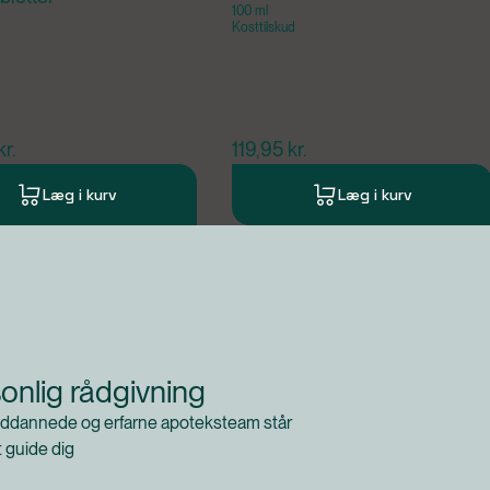
100 ml
Kosttilskud
ende pris
$
nuværende pris
kr.
119,95
kr.
Læg i kurv
Læg i kurv
onlig rådgivning
ddannede og erfarne apoteksteam står
at guide dig