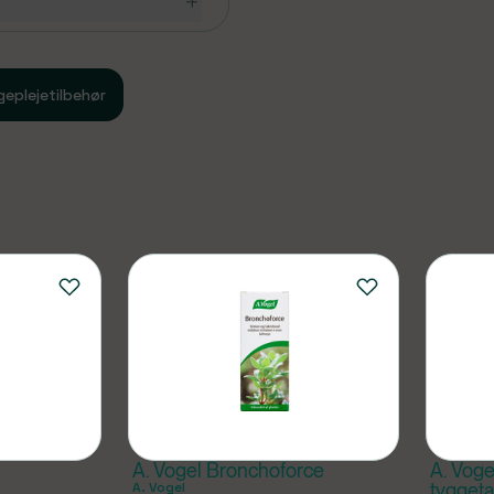
uger.
geplejetilbehør
r uden lægens anvisning.
 skal være opmærksom på er
l indlægssedlen som du
å denne side.
 kurvblomstfamilien (f.eks.
sstoffer (se indlægssedlen
f.eks. tuberkulose,
mmune sygdomme.
ndefekt eller
A. Vogel Bronchoforce
A. Voge
legemer.
A. Vogel
tyggeta