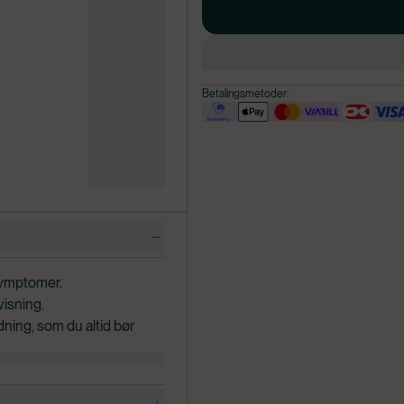
Betalingsmetoder:
ssymptomer.
visning.
ning, som du altid bør
r i tvivl, om du må bruge