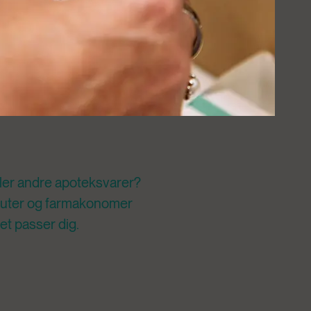
ller andre apoteksvarer? 
aceuter og farmakonomer 
det passer dig.