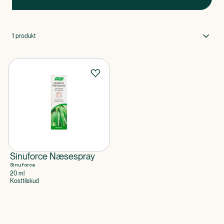
1
produkt
Sinuforce Næsespray
Sinuforce
20 ml
Kosttilskud