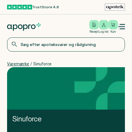
TrustScore 4.8
Gå til hovedindhold
Open/close menu
Log ind
Recept
Log ind
Kurv
Varemærke
/
Sinuforce
Sinuforce