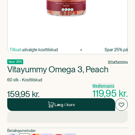
Produkt 1 af 0
r 25% på udvalgte kosttilskud
Tilbud
Spar 25% på udval
VitaYummy
Spar 25%
Vitayummy Omega 3, Peach
60 stk - Kosttilskud
Medlemspris
119,95
kr.
159,95
kr.
Læg i kurv
Betalingsmetoder: