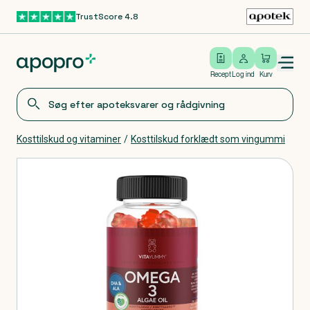
TrustScore 4.8
Gå til hovedindhold
Open/close menu
Log ind
Recept
Log ind
Kurv
Kosttilskud og vitaminer
/
Kosttilskud forklædt som vingummi
Produkter