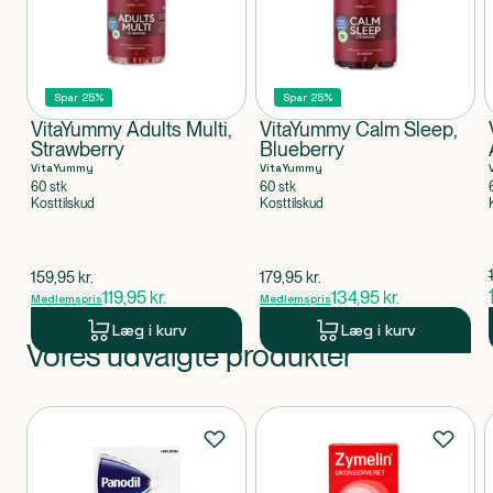
Spar 25%
Spar 25%
VitaYummy Adults Multi,
VitaYummy Calm Sleep,
Strawberry
Blueberry
VitaYummy
VitaYummy
60 stk
60 stk
Kosttilskud
Kosttilskud
$
gammel pris
$
gammel pris
159,95
kr.
179,95
kr.
119,95
kr.
134,95
kr.
Medlemspris
Medlemspris
Læg i kurv
Læg i kurv
Vores udvalgte produkter
Produkt 1 af 0
Produkter