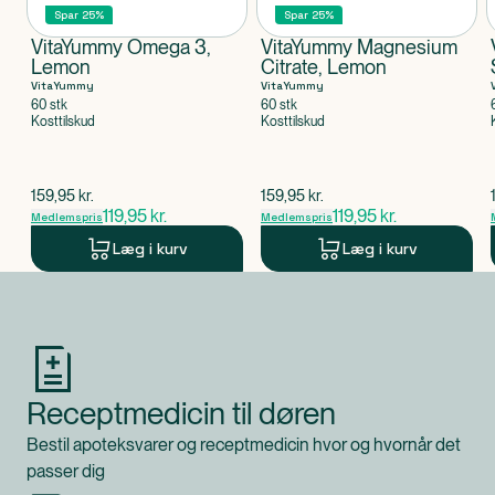
Spar 25%
Spar 25%
VitaYummy Omega 3,
VitaYummy Magnesium
Lemon
Citrate, Lemon
VitaYummy
VitaYummy
60 stk
60 stk
Kosttilskud
Kosttilskud
$
gammel pris
$
gammel pris
159,95
kr.
159,95
kr.
119,95
kr.
119,95
kr.
Medlemspris
Medlemspris
Læg i kurv
Læg i kurv
Produkt 1 af 0
Receptmedicin til døren
Bestil apoteksvarer og receptmedicin hvor og hvornår det
passer dig