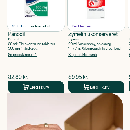
18 år +
Kun på Apoteket
Fast lav pris
Panodil
Zymelin ukonserveret
Panodil
Zymelin
20 stk Filmovertrukne tabletter
20 ml Næsespray, opløsning
500 mg (Håndkøb,
1 mg/ml, Xylometazolinhydrochlorid
apoteksforbeholdt), Paracetamol
Se produktresumé
Se produktresumé
$
nuværende pris
$
nuværende pris
32,80
kr.
89,95
kr.
Læg i kurv
Læg i kurv
Produkt 1 af 0