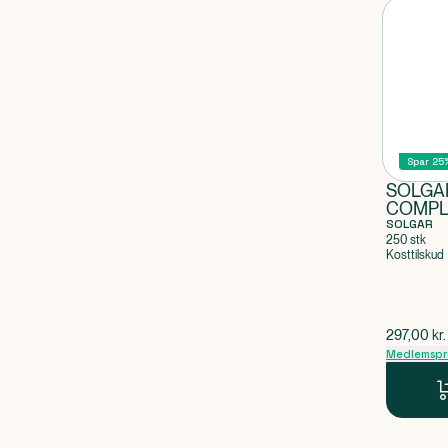
Spar 25
SOLGAR
COMPL
SOLGAR
250 stk
Kosttilskud
$
gammel p
297,00
kr.
Medlemspr