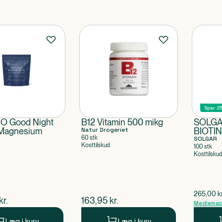
Spar 2
 Good Night
B12 Vitamin 500 mikg
SOLGA
 Magnesium
Natur Drogeriet
BIOTIN
60 stk
SOLGAR
Kosttilskud
100 stk
Kosttilsku
$
gammel 
265,00
k
ende pris
$
nuværende pris
kr.
163,95
kr.
Medlemspr
Læg i kurv
Læg i kurv