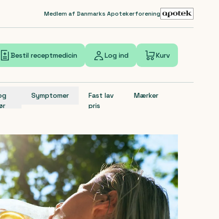
Medlem af Danmarks Apotekerforening
Bestil receptmedicin
Log ind
Kurv
 og
Symptomer
Fast lav
Mærker
ør
pris