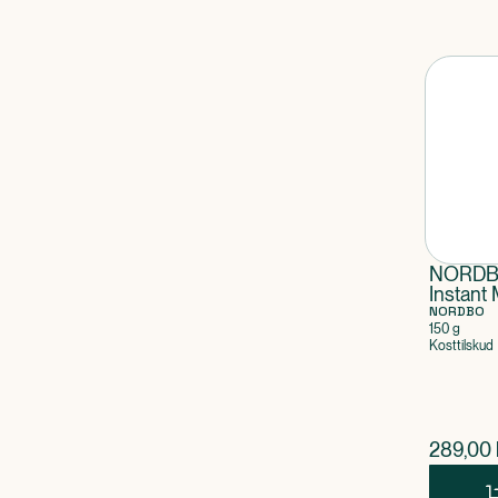
NORDBO
Instant
NORDBO
150 g
Kosttilskud
$
nuvær
289,00