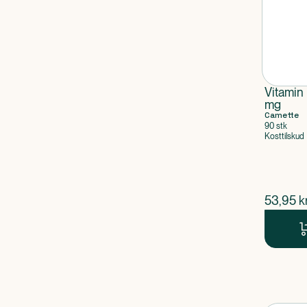
Vitamin
mg
Camette
90 stk
Kosttilskud
$
nuvær
53,95
kr