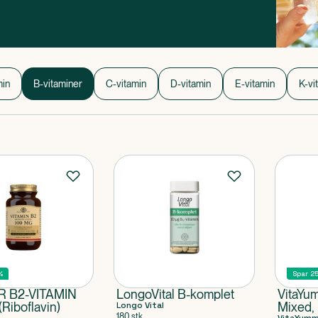
er?
min
B-vitaminer
C-vitamin
D-vitamin
E-vitamin
K-vi
%
Spar 2
 B2-VITAMIN
LongoVital B-komplet
VitaYum
Riboflavin)
Longo Vital
Mixed,
180 stk