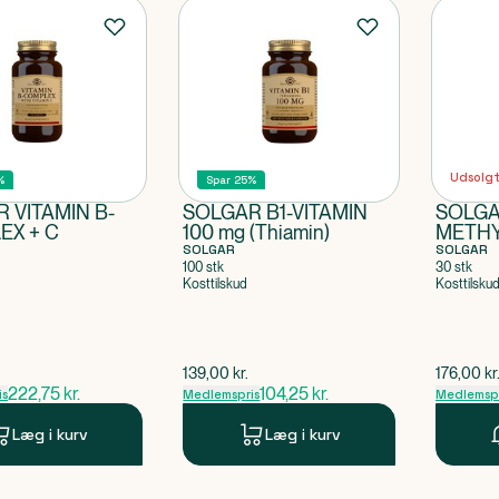
Udsolg
%
Spar 25%
 VITAMIN B-
SOLGAR B1-VITAMIN
SOLG
EX + C
100 mg (Thiamin)
METH
SOLGAR
1000 µg
SOLGAR
100 stk
30 stk
Kosttilskud
Kosttilsku
ris
$
gammel pris
$
gammel 
139,00
kr.
176,00
kr
222,75
kr.
104,25
kr.
is
Medlemspris
Medlemspr
Læg i kurv
Læg i kurv