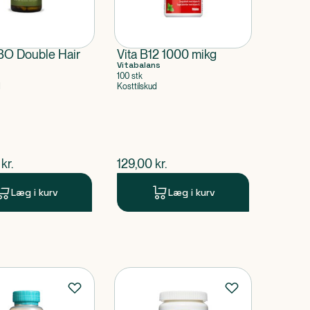
O Double Hair
Vita B12 1000 mikg
Vitabalans
100 stk
d
Kosttilskud
ende pris
$
nuværende pris
kr.
129,00
kr.
Læg i kurv
Læg i kurv