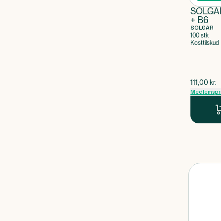
SOLGA
+ B6
SOLGAR
100 stk
Kosttilskud
$
gammel p
111,00
kr.
Medlemspr