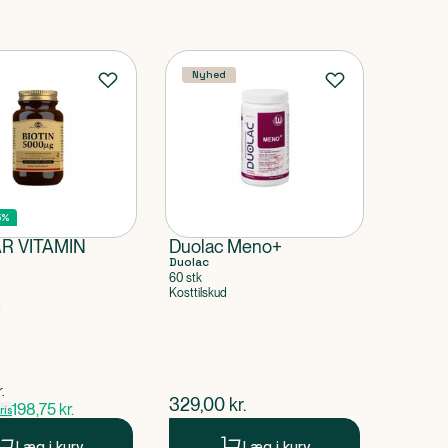
Nyhed
5%
R VITAMIN
Duolac Meno+
Duolac
60 stk
Kosttilskud
d
pris
r.
$
nuværende pris
329,00
kr.
198,75
kr.
is
Læg i kurv
Læg i kurv