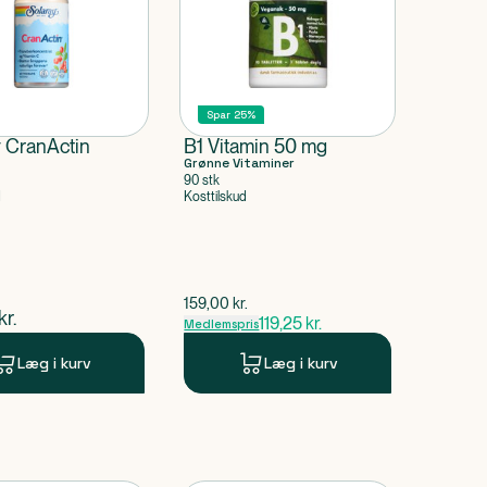
Spar 25%
y CranActin
B1 Vitamin 50 mg
Grønne Vitaminer
90 stk
d
Kosttilskud
$
gammel pris
159,00
kr.
ende pris
kr.
119,25
kr.
Medlemspris
Læg i kurv
Læg i kurv