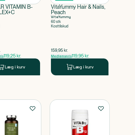
R VITAMIN B-
VitaYummy Hair & Nails,
LEX+C
Peach
VitaYummy
60 stk
d
Kosttilskud
pris
$
gammel pris
.
159,95
kr.
119,25
kr.
119,95
kr.
is
Medlemspris
Læg i kurv
Læg i kurv