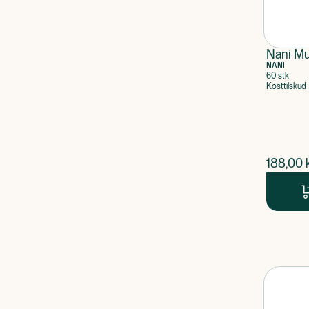
Nani Mu
NANI
60 stk
Kosttilskud
$
nuvær
188,00