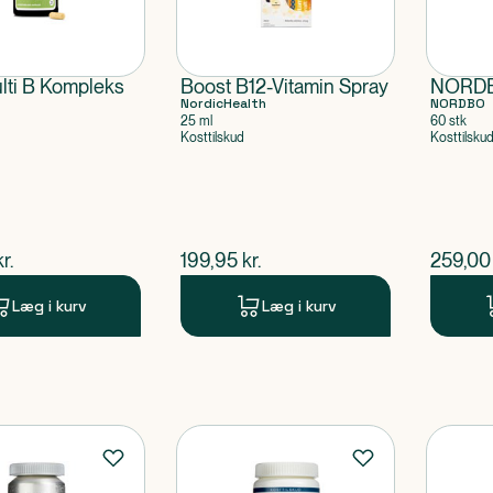
lti B Kompleks
Boost B12-Vitamin Spray
NORDB
NordicHealth
NORDBO
25 ml
60 stk
Kosttilskud
Kosttilsku
ende pris
$
nuværende pris
$
nuvær
kr.
199,95
kr.
259,00
Læg i kurv
Læg i kurv