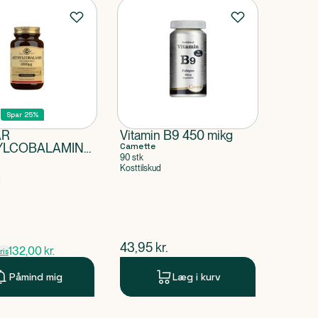
t
Spar 25%
AR
Vitamin B9 450 mikg
YLCOBALAMIN
Camette
90 stk
 (B12)
Kosttilskud
d
pris
.
$
nuværende pris
43,95
kr.
132,00
kr.
is
Påmind mig
Læg i kurv