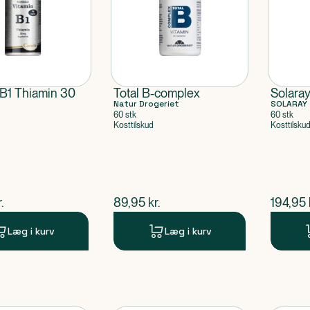
 B1 Thiamin 30
Total B-complex
Solara
Natur Drogeriet
SOLARAY
60 stk
60 stk
Kosttilskud
Kosttilsku
ende pris
$
nuværende pris
$
nuvær
.
89,95
kr.
194,95
Læg i kurv
Læg i kurv