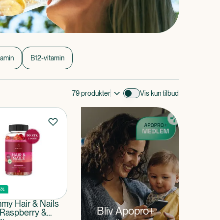
tamin
B12-vitamin
79
produkter
Vis kun tilbud
5%
my Hair & Nails
Bliv Apopro+
 Raspberry &