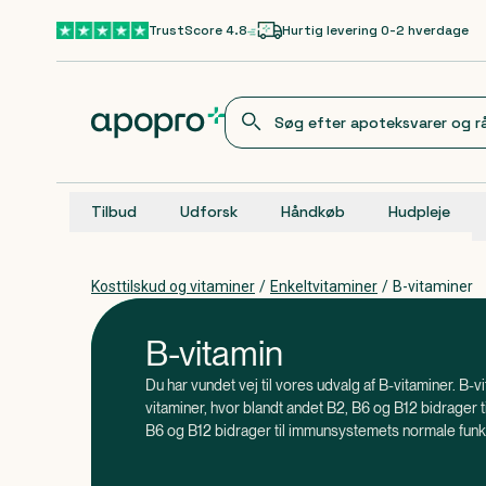
Gå til hovedindhold
TrustScore 4.8
Hurtig levering 0-2 hverdage
Tilbud
Udforsk
Håndkøb
Hudpleje
Kosttilskud og vitaminer
/
Enkeltvitaminer
/
B-vitaminer
B-vitamin
Du har vundet vej til vores udvalg af B-vitaminer. B
vitaminer, hvor blandt andet B2, B6 og B12 bidrager 
B6 og B12 bidrager til immunsystemets normale funkt
vitaminer i særlig grad, er det vigtigt at få dem tilf
som kosttilskud.