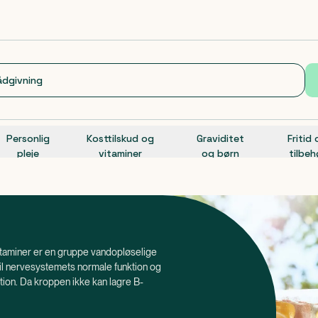
Personlig
Kosttilskud og
Graviditet
Fritid
pleje
vitaminer
og børn
tilbeh
-vitaminer er en gruppe vandopløselige
til nervesystemets normale funktion og
ion. Da kroppen ikke kan lagre B-
ørt regelmæssigt gennem kosten eller