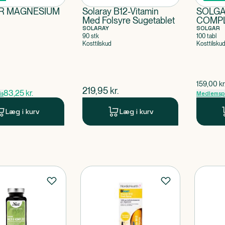
R MAGNESIUM
Solaray B12-Vitamin
SOLGA
Med Folsyre Sugetablet
COMP
SOLARAY
SOLGAR
90 stk
100 tabl
Kosttilskud
Kosttilsku
ris
$
gammel 
159,00
kr
$
nuværende pris
219,95
kr.
83,25
kr.
is
Medlemspr
Læg i kurv
Læg i kurv