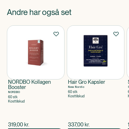
Andre har også set
Produkter
NORDBO Kollagen
Hair Gro Kapsler
Booster
New Nordic
60 stk
NORDBO
Kosttilskud
60 stk
Kosttilskud
$
nuværende pris
$
nuværende pris
319,00
kr.
337,00
kr.