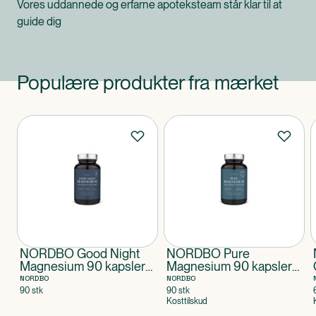
Vores uddannede og erfarne apoteksteam står klar til at
guide dig
Populære produkter fra mærket
Produkter
NORDBO Good Night
NORDBO Pure
Magnesium 90 kapsler
Magnesium 90 kapsler
VEGAN
VEGAN
NORDBO
NORDBO
90 stk
90 stk
Kosttilskud