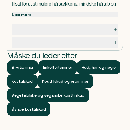
tilsat for at stimulere hårsækkene, mindske hårtab og
forbedre hårets kvalitet.
Læs mere
AnaGain ekstraheres af artiskok. Biotin bidrager til at
bibeholde normalt hår.
Dosering, opbevaring og indhold
Produceret i Sverige og Vegansk certificeret! Al
emballage fra NORDBO fremstilles af bæredygtigt
Specifikationer
materiale.
Vær opmærksom på
Måske du leder efter
Kosttilskud bør ikke træde i stedet for en varieret kost.
Klassificeret som
B-vitaminer
Enkeltvitaminer
Hud, hår og negle
Produktet er et kosttilskud.
Kosttilskud
Kosttilskud og vitaminer
Vegetabilske og veganske kosttilskud
Øvrige kosttilskud