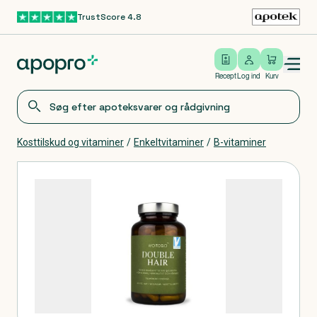
TrustScore 4.8
Gå til hovedindhold
Open/close menu
Log ind
Recept
Log ind
Kurv
Kosttilskud og vitaminer
/
Enkeltvitaminer
/
B-vitaminer