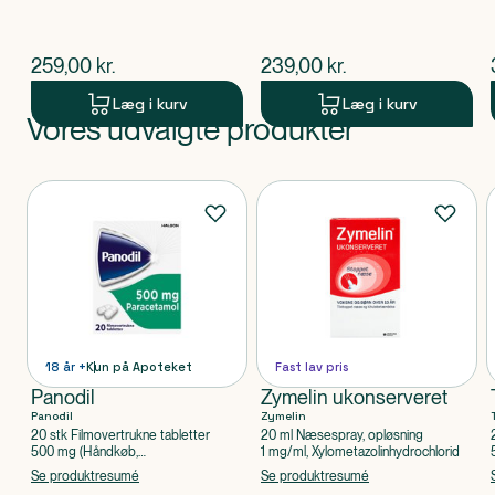
$
nuværende pris
$
nuværende pris
259,00
kr.
239,00
kr.
Læg i kurv
Læg i kurv
Vores udvalgte produkter
Produkt 1 af 0
Produkter
18 år +
Kun på Apoteket
Fast lav pris
Panodil
Zymelin ukonserveret
Panodil
Zymelin
20 stk Filmovertrukne tabletter
20 ml Næsespray, opløsning
500 mg (Håndkøb,
1 mg/ml, Xylometazolinhydrochlorid
apoteksforbeholdt), Paracetamol
Se produktresumé
Se produktresumé