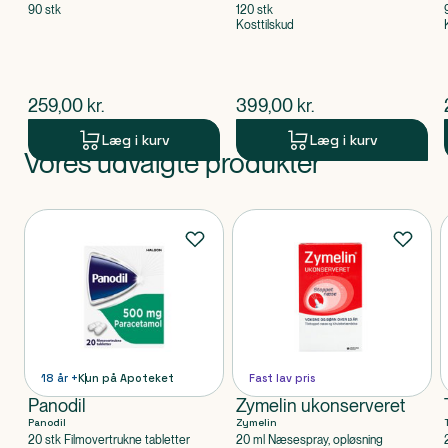
90 stk
120 stk
Kosttilskud
$
nuværende pris
$
nuværende pris
259,00
kr.
399,00
kr.
Læg i kurv
Læg i kurv
Vores udvalgte produkter
Produkt 1 af 0
Produkter
18 år +
Kun på Apoteket
Fast lav pris
Panodil
Zymelin ukonserveret
Panodil
Zymelin
20 stk Filmovertrukne tabletter
20 ml Næsespray, opløsning