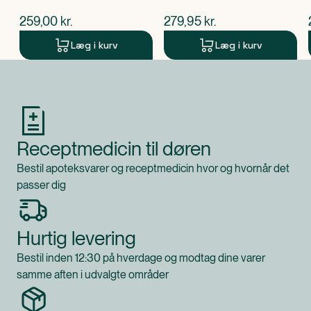
$
nuværende pris
$
nuværende pris
259,00
kr.
279,95
kr.
Læg i kurv
Læg i kurv
Produkt 1 af 0
Receptmedicin til døren
Bestil apoteksvarer og receptmedicin hvor og hvornår det
passer dig
Hurtig levering
Bestil inden 12:30 på hverdage og modtag dine varer
samme aften i udvalgte områder