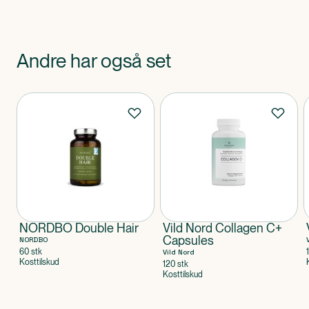
Andre har også set
Produkter
NORDBO Double Hair
Vild Nord Collagen C+
Capsules
NORDBO
60 stk
Vild Nord
Kosttilskud
120 stk
Kosttilskud