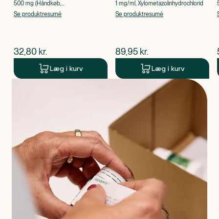
500 mg (Håndkøb,
1 mg/ml, Xylometazolinhydrochlorid
apoteksforbeholdt), Paracetamol
Se produktresumé
Se produktresumé
$
nuværende pris
$
nuværende pris
32,80
kr.
89,95
kr.
Læg i kurv
Læg i kurv
Produkt 1 af 0