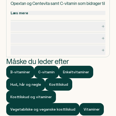
Opextan og Centevita samt C-vitamin som bidrager til
normal opbygning af kollagen.
Læs mere
Biotin er tilsat for at bibeholde normalt hår, hud og
negle. NORDBO Kollagen Booster er 100%
Dosering, opbevaring og indhold
plantebaseret Opextan som udvindes af frugtkødet
fra oliven og Centevita fra Gotu Kola blade. Gotu Kola
Advarsler og forsigtighedsregler
er en ayervedisk urt.
Produceret i Danmark og Vegansk certificeret! Al
Specifikationer
emballage fra NORDBO fremstilles af bæredygtigt
Måske du leder efter
materiale.
B-vitaminer
C-vitamin
Enkeltvitaminer
Hud, hår og negle
Kosttilskud
Kosttilskud og vitaminer
Vegetabilske og veganske kosttilskud
Vitaminer