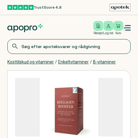
TrustScore 4.8
Gå til hovedindhold
Open/close menu
Log ind
Recept
Log ind
Kurv
Kosttilskud og vitaminer
/
Enkeltvitaminer
/
B-vitaminer