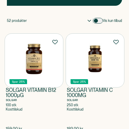
52
produkter
Vis kun tilbud
Spar 25%
Spar 25%
SOLGAR VITAMIN B12
SOLGAR VITAMIN C
1000µG
1000MG
SOLGAR
SOLGAR
100 stk
250 stk
Kosttilskud
Kosttilskud
$
gammel pris
$
gammel pris
159,00
kr.
193,00
kr.