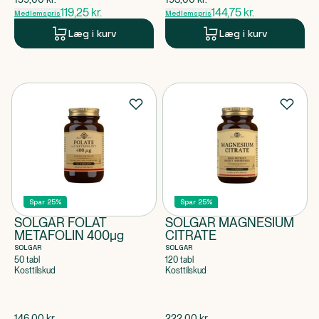
119,25
kr.
144,75
kr.
Medlemspris
Medlemspris
Læg i kurv
Læg i kurv
Spar 25%
Spar 25%
SOLGAR FOLAT
SOLGAR MAGNESIUM
METAFOLIN 400µg
CITRATE
SOLGAR
SOLGAR
50 tabl
120 tabl
Kosttilskud
Kosttilskud
$
gammel pris
$
gammel pris
146,00
kr.
222,00
kr.