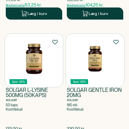
83,25
kr.
104,25
kr.
Medlemspris
Medlemspris
Læg i kurv
Læg i kurv
Spar 25%
Spar 25%
SOLGAR L-LYSINE
SOLGAR GENTLE IRON
500MG (50KAPS)
20MG
SOLGAR
SOLGAR
50 kaps
180 stk
Kosttilskud
Kosttilskud
$
gammel pris
$
gammel pris
122,00
kr.
230,00
kr.