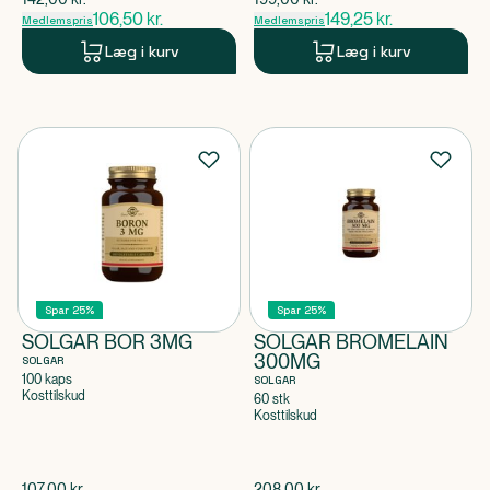
106,50
kr.
149,25
kr.
Medlemspris
Medlemspris
Læg i kurv
Læg i kurv
Spar 25%
Spar 25%
SOLGAR BOR 3MG
SOLGAR BROMELAIN
300MG
SOLGAR
100 kaps
SOLGAR
Kosttilskud
60 stk
Kosttilskud
$
gammel pris
$
gammel pris
107,00
kr.
208,00
kr.