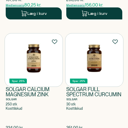
80,25
kr.
156,00
kr.
Medlemspris
Medlemspris
Læg i kurv
Læg i kurv
Spar 25%
Spar 25%
SOLGAR CALCIUM
SOLGAR FULL
MAGNESIUM ZINK
SPECTRUM CURCUMIN
SOLGAR
SOLGAR
250 stk
30 stk
Kosttilskud
Kosttilskud
$
gammel pris
$
gammel pris
224,00
kr.
351,00
kr.