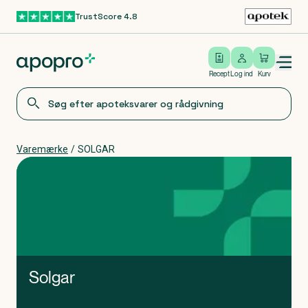
TrustScore 4.8
Gå til hovedindhold
Open/close menu
Log ind
Recept
Log ind
Kurv
Varemærke
/
SOLGAR
Solgar