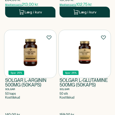
213,00
kr.
102,75
kr.
Medlemspris
Medlemspris
Læg i kurv
Læg i kurv
Spar 25%
Spar 25%
SOLGAR L-ARGININ
SOLGAR L-GLUTAMINE
500MG (50KAPS)
500MG (50KAPS)
SOLGAR
SOLGAR
50 kaps
50 stk
Kosttilskud
Kosttilskud
$
gammel pris
$
gammel pris
140,00
kr.
159,00
kr.