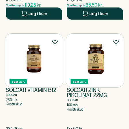
119,25
kr.
85,50
kr.
Medlemspris
Medlemspris
Læg i kurv
Læg i kurv
Spar 25%
Spar 25%
SOLGAR VITAMIN B12
SOLGAR ZINK
PIKOLINAT 22MG
SOLGAR
250 stk
SOLGAR
Kosttilskud
100 tabl
Kosttilskud
$
gammel pris
$
gammel pris
284,00
kr.
137,00
kr.