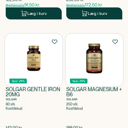
91,50
kr.
172,50
kr.
Medlemspris
Medlemspris
Læg i kurv
Læg i kurv
Spar 25%
Spar 25%
SOLGAR GENTLE IRON
SOLGAR MAGNESIUM +
20MG
B6
SOLGAR
SOLGAR
90 stk
250 stk
Kosttilskud
Kosttilskud
$
gammel pris
$
gammel pris
142,00
kr.
199,00
kr.