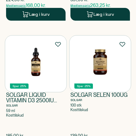
168,00
kr.
263,25
kr.
Medlemspris
Medlemspris
Læg i kurv
Læg i kurv
Spar 25%
Spar 25%
SOLGAR LIQUID
SOLGAR SELEN 100UG
VITAMIN D3 2500IU
SOLGAR
(62,5 µg)
100 stk
SOLGAR
Kosttilskud
59 ml
Kosttilskud
$
gammel pris
$
gammel pris
185,00
kr.
129,00
kr.