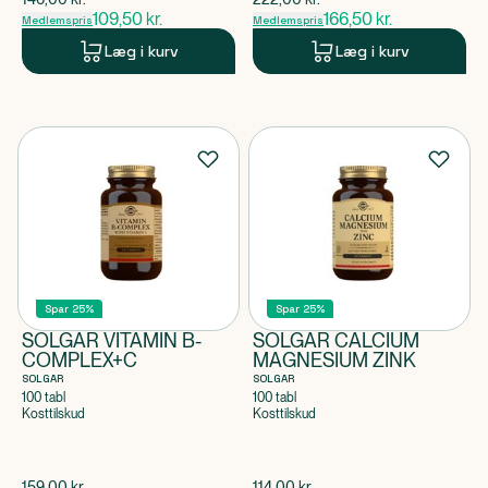
109,50
kr.
166,50
kr.
Medlemspris
Medlemspris
Læg i kurv
Læg i kurv
Spar 25%
Spar 25%
SOLGAR VITAMIN B-
SOLGAR CALCIUM
COMPLEX+C
MAGNESIUM ZINK
SOLGAR
SOLGAR
100 tabl
100 tabl
Kosttilskud
Kosttilskud
$
gammel pris
$
gammel pris
159,00
kr.
114,00
kr.