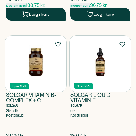
138,75
kr.
96,75
kr.
Medlemspris
Medlemspris
Læg i kurv
Læg i kurv
Spar 25%
Spar 25%
SOLGAR VITAMIN B-
SOLGAR LIQUID
COMPLEX + C
VITAMIN E
SOLGAR
SOLGAR
250 stk
59 ml
Kosttilskud
Kosttilskud
$
gammel pris
$
gammel pris
297,00
kr.
180,00
kr.