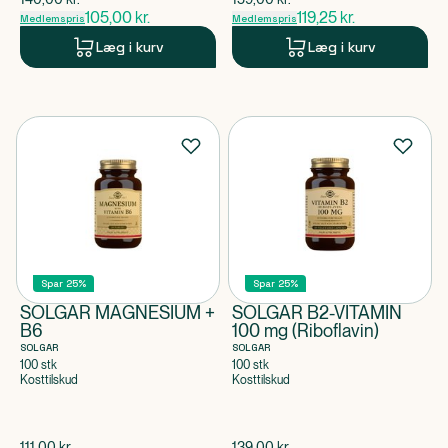
105,00
kr.
119,25
kr.
Medlemspris
Medlemspris
Læg i kurv
Læg i kurv
Spar 25%
Spar 25%
SOLGAR MAGNESIUM +
SOLGAR B2-VITAMIN
B6
100 mg (Riboflavin)
SOLGAR
SOLGAR
100 stk
100 stk
Kosttilskud
Kosttilskud
$
gammel pris
$
gammel pris
111,00
kr.
139,00
kr.