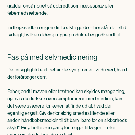
gælder også noget så udbredt som næsespray eller
febernedsættende.
Indlægssedlen er igen din bedste guide – her står det altid
tydeligt, hvilken aldersgruppe produktet er godkendt til.
Pas på med selvmedicinering
Det er vigtigt ikke at behandle symptomer, før du ved, hvad
der forårsager dem.
Feber, ondt i maven eller træthed kan skyldes mange ting,
og hvis du dækker over symptomerne med medicin, kan
det være sværere for lægen at finde ud af, hvad der
egentlig er galt. Giv derfor aldrig smertestillende eller
anden håndkøbsmedicin til dit barn "bare for en sikkerheds
skyld". Ring hellere en gang for meget til lægen – eller
spørg os til råds, hvis du er i tvivl.