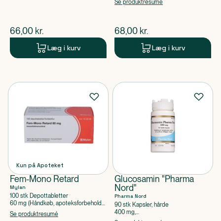
Dichlorbenzylalkohol
Se produktresumé
$
nuværende pris
$
nuværende pris
66,00
kr.
68,00
kr.
Læg i kurv
Læg i kurv
Kun på Apoteket
Fem-Mono Retard
Glucosamin "Pharma
Nord"
Mylan
100 stk Depottabletter
Pharma Nord
60 mg (Håndkøb, apoteksforbeholdt),
90 stk Kapsler, hårde
Isosorbidmononitrat
400 mg,
Se produktresumé