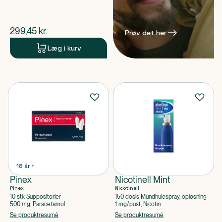
$
nuværende pris
299,45
kr.
Prøv det her
Læg i kurv
18 år +
Pinex
Nicotinell Mint
Pinex
Nicotinell
10 stk Suppositorier
150 dosis Mundhulespray, opløsning
500 mg, Paracetamol
1 mg/pust, Nicotin
Se produktresumé
Se produktresumé