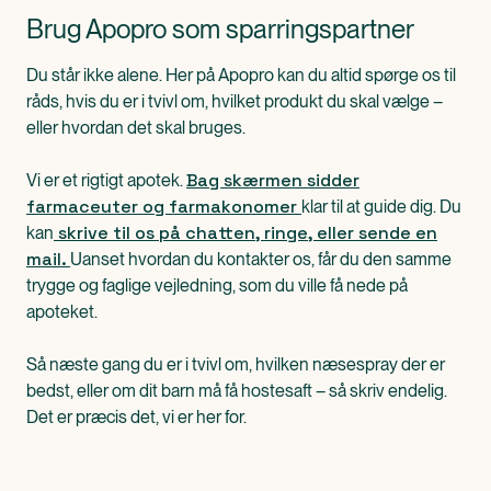
Brug Apopro som sparringspartner
Du står ikke alene. Her på Apopro kan du altid spørge os til
råds, hvis du er i tvivl om, hvilket produkt du skal vælge –
eller hvordan det skal bruges.
Bag skærmen sidder
Vi er et rigtigt apotek.
farmaceuter og farmakonomer
klar til at guide dig. Du
skrive til os på chatten, ringe, eller sende en
kan
mail.
Uanset hvordan du kontakter os, får du den samme
trygge og faglige vejledning, som du ville få nede på
apoteket.
Så næste gang du er i tvivl om, hvilken næsespray der er
bedst, eller om dit barn må få hostesaft – så skriv endelig.
Det er præcis det, vi er her for.