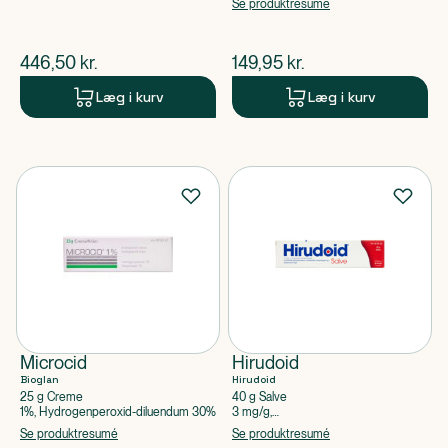
Glucosaminsulfatkaliumchlorid
Se produktresumé
$
nuværende pris
$
nuværende pris
446,50
kr.
149,95
kr.
Læg i kurv
Læg i kurv
Microcid
Hirudoid
Bioglan
Hirudoid
25 g Creme
40 g Salve
1%, Hydrogenperoxid-diluendum 30%
3 mg/g,
Mucopolysaccharidpolysvovlsyreester
Se produktresumé
Se produktresumé