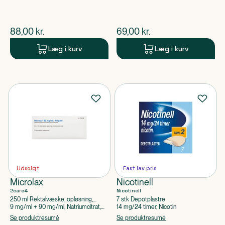
$
nuværende pris
$
nuværende pris
88,00
kr.
69,00
kr.
Læg i kurv
Læg i kurv
Udsolgt
Fast lav pris
Microlax
Nicotinell
2care4
Nicotinell
250 ml Rektalvæske, opløsning,
7 stk Depotplastre
enkeltdosisbeholder
9 mg/ml + 90 mg/ml, Natriumcitrat,
14 mg/24 timer, Nicotin
Natriumlaurylsulfoacetat
Se produktresumé
Se produktresumé