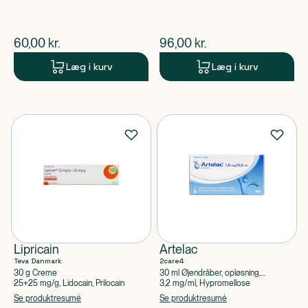
$
nuværende pris
$
nuværende pris
60,00
kr.
96,00
kr.
Læg i kurv
Læg i kurv
Lipricain
Artelac
Teva Danmark
2care4
30 g Creme
30 ml Øjendråber, opløsning,
enkeltdosisbeholder
25+25 mg/g, Lidocain, Prilocain
3,2 mg/ml, Hypromellose
Se produktresumé
Se produktresumé