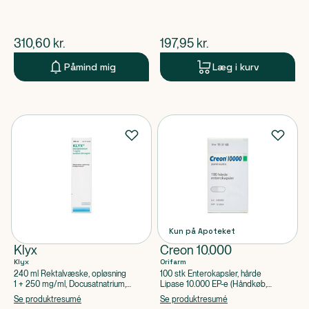
$
nuværende pris
$
nuværende pris
310,60
kr.
197,95
kr.
Påmind mig
Læg i kurv
Kun på Apoteket
Klyx
Creon 10.000
Klyx
Orifarm
240 ml Rektalvæske, opløsning
100 stk Enterokapsler, hårde
1 + 250 mg/ml, Docusatnatrium,
Lipase 10.000 EP-e (Håndkøb,
Sorbitol
apoteksforbeholdt)
Se produktresumé
Se produktresumé