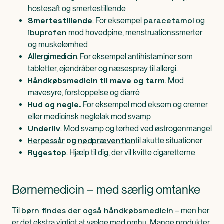
hostesaft og smertestillende
Smertestillende
paracetamol
. For eksempel
og
ibuprofen
mod hovedpine, menstruationssmerter
og muskelømhed
. For eksempel antihistaminer som
Allergimedicin
tabletter, øjendråber og næsespray til allergi.
Håndkøbsmedicin til mave og tarm
. Mod
mavesyre, forstoppelse og diarré
Hud og negle
.
For eksempel mod eksem og cremer
eller medicinsk neglelak mod svamp
Underliv
. Mod svamp og tørhed ved østrogenmangel
Herpessår
nødprævention
til akutte situationer
og
Rygestop
. Hjælp til dig, der vil kvitte cigaretterne
Børnemedicin – med særlig omtanke
børn findes der også håndkøbsmedicin
Til
– men her
er det ekstra vigtigt at vælge med omhu. Mange produkter