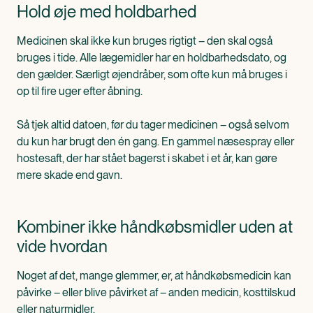
Hold øje med holdbarhed
Medicinen skal ikke kun bruges rigtigt – den skal også
bruges i tide. Alle lægemidler har en holdbarhedsdato, og
den gælder. Særligt øjendråber, som ofte kun må bruges i
op til fire uger efter åbning.
Så tjek altid datoen, før du tager medicinen – også selvom
du kun har brugt den én gang. En gammel næsespray eller
hostesaft, der har stået bagerst i skabet i et år, kan gøre
mere skade end gavn.
Kombiner ikke håndkøbsmidler uden at
vide hvordan
Noget af det, mange glemmer, er, at håndkøbsmedicin kan
påvirke – eller blive påvirket af – anden medicin, kosttilskud
eller naturmidler.