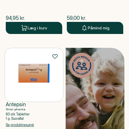
$
nuværende pris
$
nuværende pris
94,95
kr.
59,00
kr.
Læg i kurv
Påmind mig
Antepsin
Orion pharma
60 stk Tabletter
1 g, Sucralfat
Se produktresumé