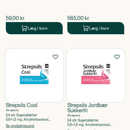
$
nuværende pris
$
nuværende pris
59,00
kr.
565,00
kr.
Læg i kurv
Læg i kurv
Strepsils Cool
Strepsils Jordbær
Sukkerfri
Strepsils
24 stk Sugetabletter
Strepsils
0,6+1,2 mg, Amylmetacresol,
24 stk Sugetabletter
Dichlorbenzylalkohol
0,6+1,2 mg, Amylmetacresol,
Se produktresumé