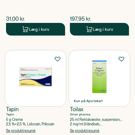
$
nuværende pris
$
nuværende pris
31,00
kr.
197,95
kr.
Læg i kurv
Læg i kurv
Kun på Apoteket
Tapin
Toilax
Tapin
Orion pharma
5 g Creme
25 ml Rektalvæske, suspension,
enkeltdosisbeholder
2,5 %+2,5 %, Lidocain, Prilocain
2 mg/ml (Håndkøb,
apoteksforbeholdt), Bisacodyl
Se produktresumé
Se produktresumé