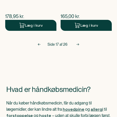
$
nuværende pris
$
nuværende pris
178,95
kr.
165,00
kr.
Læg i kurv
Læg i kurv
Side
17
af
26
Hvad er håndkøbsmedicin?
Når du køber håndkøbsmedicin, får du adgang til
hovedpine
allergi
lægemidler, der kan lindre alt fra
og
til
forstoppelse
hoste
og
– uden at skulle forbi lægen først.