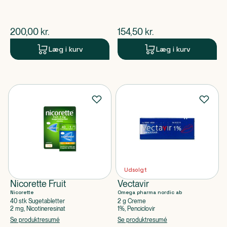
Chlorhexidindigluconat-opløsning
(20%)
$
nuværende pris
$
nuværende pris
200,00
kr.
154,50
kr.
Læg i kurv
Læg i kurv
Udsolgt
Nicorette Fruit
Vectavir
Nicorette
Omega pharma nordic ab
40 stk Sugetabletter
2 g Creme
2 mg, Nicotineresinat
1%, Penciclovir
Se produktresumé
Se produktresumé