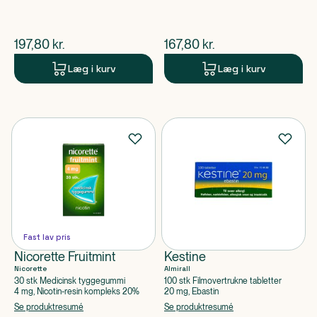
$
nuværende pris
$
nuværende pris
197,80
kr.
167,80
kr.
Læg i kurv
Læg i kurv
Fast lav pris
Nicorette Fruitmint
Kestine
Nicorette
Almirall
30 stk Medicinsk tyggegummi
100 stk Filmovertrukne tabletter
4 mg, Nicotin-resin kompleks 20%
20 mg, Ebastin
Se produktresumé
Se produktresumé