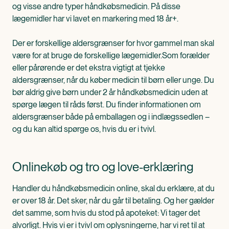
og visse andre typer håndkøbsmedicin. På disse
lægemidler har vi lavet en markering med 18 år+.
Der er forskellige aldersgrænser for hvor gammel man skal
være for at bruge de forskellige lægemidler.Som forælder
eller pårørende er det ekstra vigtigt at tjekke
aldersgrænser, når du køber medicin til børn eller unge. Du
bør aldrig give børn under 2 år håndkøbsmedicin uden at
spørge lægen til råds først. Du finder informationen om
aldersgrænser både på emballagen og i indlægssedlen –
og du kan altid spørge os, hvis du er i tvivl.
Onlinekøb og tro og love-erklæring
Handler du håndkøbsmedicin online, skal du erklære, at du
er over 18 år. Det sker, når du går til betaling. Og her gælder
det samme, som hvis du stod på apoteket: Vi tager det
alvorligt. Hvis vi er i tvivl om oplysningerne, har vi ret til at