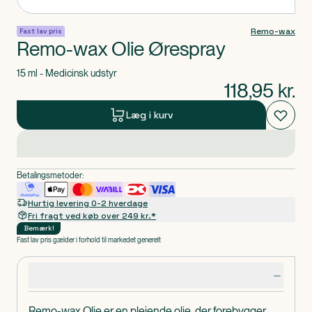
Remo-wax
Fast lav pris
Remo-wax Olie Ørespray
15 ml - Medicinsk udstyr
118,95
kr.
Læg i kurv
Betalingsmetoder:
Hurtig levering 0-2 hverdage
Fri fragt ved køb over 249 kr.*
Bemærk
!
Fast lav pris gælder i forhold til markedet generelt
Produktdetaljer
Remo-wax Olie er en plejende olie, der forebygger