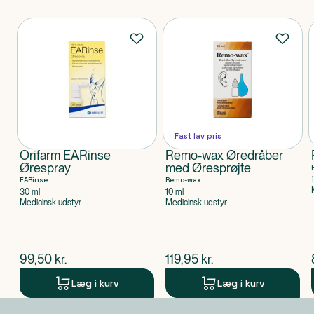
Produkter
Fast lav pris
Orifarm EARinse
Remo-wax Øredråber
Ørespray
med Øresprøjte
EARinse
Remo-wax
30 ml
10 ml
Medicinsk udstyr
Medicinsk udstyr
$
nuværende pris
$
nuværende pris
99,50
kr.
119,95
kr.
Læg i kurv
Læg i kurv
Produkt 1 af 0