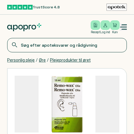
TrustScore 4.8
Gå til hovedindhold
Open/close menu
Log ind
Recept
Log ind
Kurv
Personlig pleje
/
Øre
/
Plejeprodukter til øret