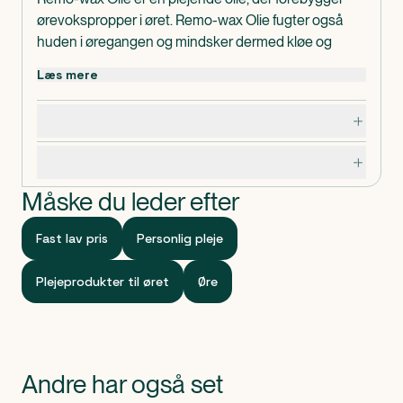
ørevokspropper i øret. Remo-wax Olie fugter også
huden i øregangen og mindsker dermed kløe og
irritation forårsaget af tør hud.
Læs mere
Bemærkning
Brug ikke hvis: Øret er betændt eller gør ondt, der
Dosering, opbevaring og indhold
flyder sekret ud af øret, trommehinden er beskadiget,
revnet eller er blevet punkteret, du er allergisk overfor
Specifikationer
et af indholdsstofferne.
Bør ikke anvendes til børn under 1 år uden kontakt
Måske du leder efter
med læge.
Må ikke opbevares ved temperatur over 25 grader.
Fast lav pris
Personlig pleje
Opbevares utilgængeligt for børn.
Må ikke anvendes efter udløbsdato.
Plejeprodukter til øret
Øre
Andre har også set