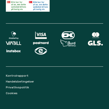
Bliv medlem
Spørgsmål og svar
Din sikkerhed
Levering
Chat
Mandag-torsdag 9.00 - 16.00
Returnering
Fredag 9.00 - 15.00
Kontakt os på mail
apoteket@apopro.dk
På hverdage besvarer vi inden for 24 timer
Kontrolrapport
Handelsbetingelser
Privatlivspolitik
Cookies