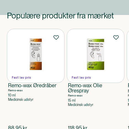
Populære produkter fra mærket
Produkter
Fast lav pris
Fast lav pris
Remo-wax Øredråber
Remo-wax Olie
Ørespray
Remo-wax
10 ml
Remo-wax
Medicinsk udstyr
15 ml
Medicinsk udstyr
$
nuværende pris
$
nuværende pris
88,95
kr.
118,95
kr.