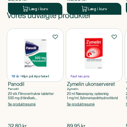
Læg i kurv
Læg i kurv
Vores udvalgte produkter
Produkt 1 af 0
Produkter
18 år +
Kun på Apoteket
Fast lav pris
Panodil
Zymelin ukonserveret
Panodil
Zymelin
20 stk Filmovertrukne tabletter
20 ml Næsespray, opløsning
500 mg (Håndkøb,
1 mg/ml, Xylometazolinhydrochlorid
apoteksforbeholdt), Paracetamol
Se produktresumé
Se produktresumé
$
nuværende pris
$
nuværende pris
32,80
kr.
89,95
kr.