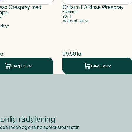
ax Ørespray med
Orifarm EARinse Ørespray
øjte
EARinse
30 ml
x
Medicinsk udstyr
udstyr
ende pris
$
nuværende pris
kr.
99,50
kr.
Læg i kurv
Læg i kurv
onlig rådgivning
ddannede og erfarne apoteksteam står