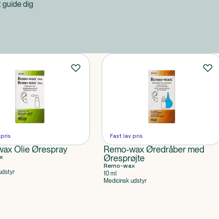
at guide dig
 pris
Fast lav pris
ax Olie Ørespray
Remo-wax Øredråber med
x
Øresprøjte
Remo-wax
udstyr
10 ml
Medicinsk udstyr