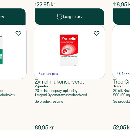
$
nuværende pris
$
nuvær
122,95
kr.
118,95
k
urv
Læg i kurv
Fast lav pris
18 år +
K
Zymelin ukonserveret
Treo Ci
Zymelin
Treo
ter
20 ml Næsespray, opløsning
20 stk Bru
rbeholdt),
1 mg/ml, Xylometazolinhydrochlorid
500+50 mg 
Acetylsalic
Se produktresumé
Se produk
$
nuværende pris
$
nuvær
89,95
kr.
52,05
k