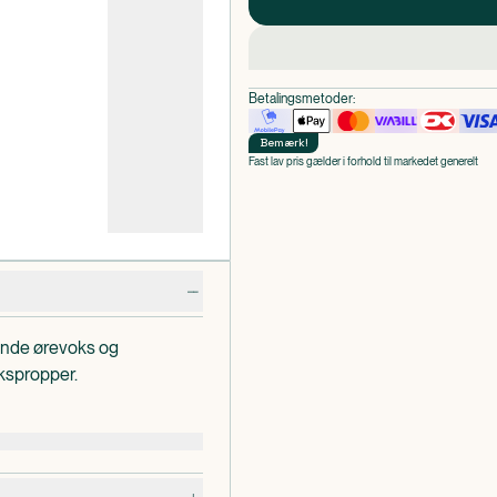
Betalingsmetoder:
Bemærk
!
Fast lav pris gælder i forhold til markedet generelt
ende ørevoks og
kspropper.
flyder sekret ud af øret,
et punkteret, du er