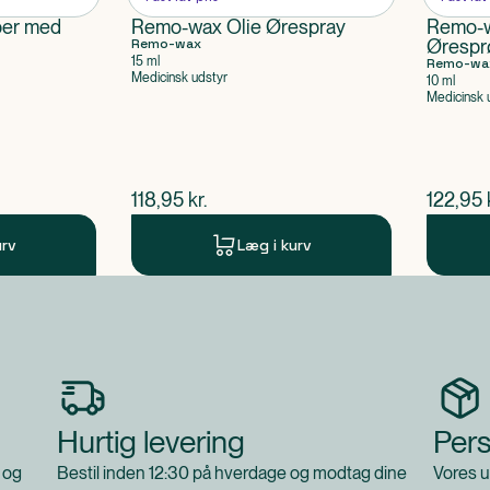
er med
Remo-wax Olie Ørespray
Remo-w
Remo-wax
Ørespr
15 ml
Remo-wa
Medicinsk udstyr
10 ml
Medicinsk 
$
nuværende pris
$
nuvær
118,95
kr.
122,95
urv
Læg i kurv
Hurtig levering
Pers
 og
Bestil inden 12:30 på hverdage og modtag dine
Vores u