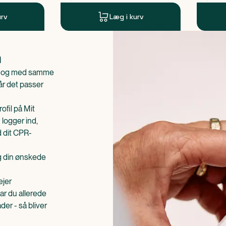
urv
Læg i kurv
n
is og med samme
når det passer
ofil på Mit
 logger ind,
d dit CPR-
æg din ønskede
ejer
ar du allerede
er - så bliver