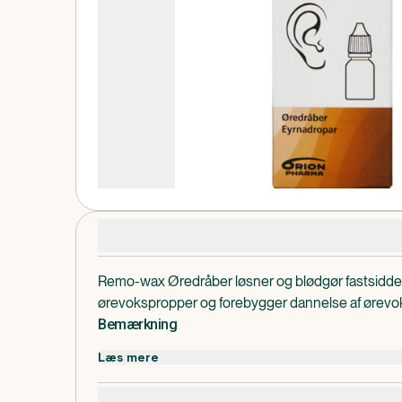
Produktdetaljer
Remo-wax Øredråber løsner og blødgør fastsidd
ørevokspropper og forebygger dannelse af ørevo
Bemærkning
Brug ikke hvis: Øret er betændt eller gør ondt, der 
Læs mere
trommehinden er beskadiget, perforeret eller blev
allergisk overfor et af indholdsstofferne.