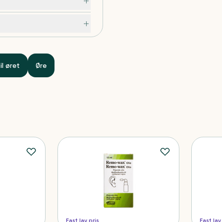
er.
 genindsættes, efter øret
il øret
Øre
Fast lav pris
Fast lav