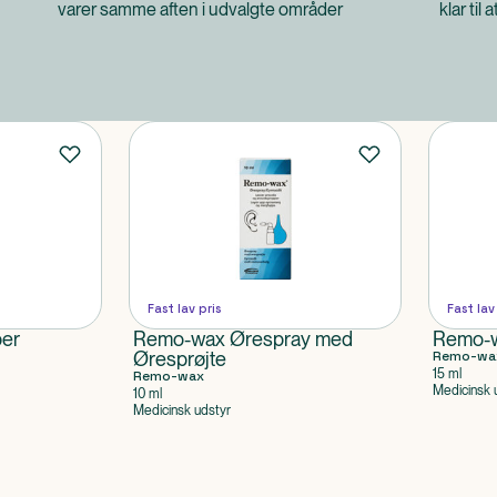
varer samme aften i udvalgte områder
klar til 
Fast lav pris
Fast lav
er
Remo-wax Ørespray med
Remo-w
Øresprøjte
Remo-wa
15 ml
Remo-wax
Medicinsk 
10 ml
Medicinsk udstyr