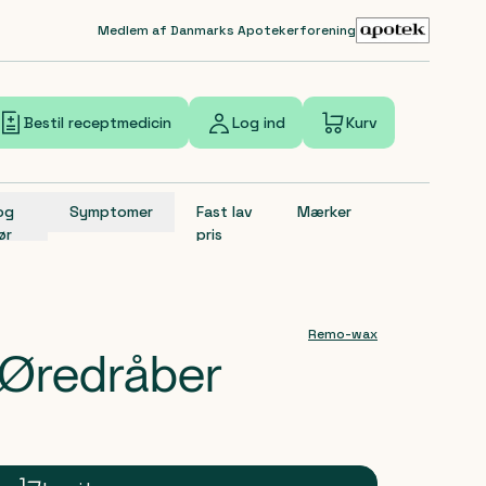
Medlem af Danmarks Apotekerforening
Bestil receptmedicin
Log ind
Kurv
 og
Symptomer
Fast lav
Mærker
ør
pris
Remo-wax
Øredråber