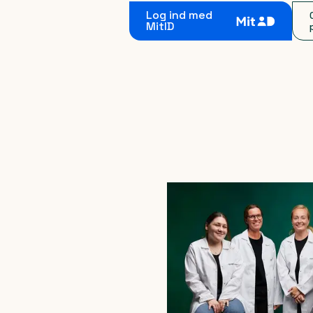
Log ind med
MitID