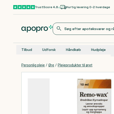
Gå til hovedindhold
TrustScore 4.8
Hurtig levering 0-2 hverdage
Tilbud
Udforsk
Håndkøb
Hudpleje
Personlig pleje
/
Øre
/
Plejeprodukter til øret