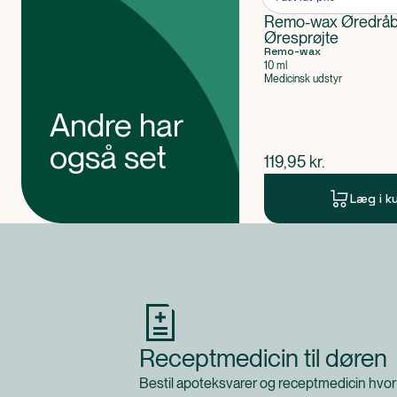
Remo-wax Øredråb
Øresprøjte
Remo-wax
10 ml
Medicinsk udstyr
Andre har
også set
$
nuværende pris
119,95
kr.
Læg i k
Produkt 1 af 0
Receptmedicin til døren
Bestil apoteksvarer og receptmedicin hvor