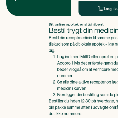
Læg i k
Produkt 1 af 0
Dit online apotek er altid åbent
Bestil trygt din medici
Bestil din receptmedicin til samme pr
tilskud som på dit lokale apotek - lige 
dig.
Log ind med MitID eller opret en pr
Apopro. Hvis det er første gang du
beder vi også om at verificere me
nummer
Se alle dine aktive recepter og l
medicin i kurven
Færdiggør din bestilling som du pl
Bestiller du inden 12:30 på hverdage, h
din pakke samme aften i udvalgte områd
det ikke nemmere.