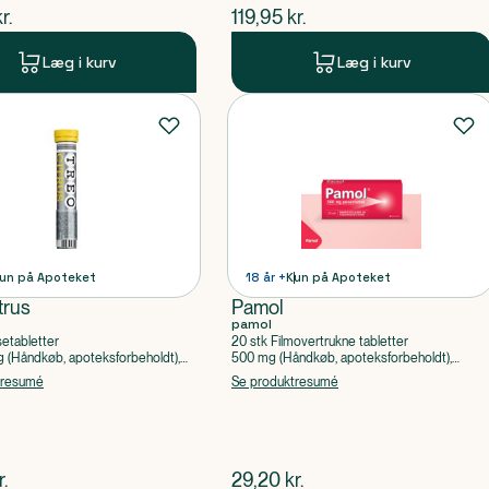
ende pris
$
nuværende pris
r.
119,95
kr.
Læg i kurv
Læg i kurv
un på Apoteket
18 år +
Kun på Apoteket
trus
Pamol
pamol
setabletter
20 stk Filmovertrukne tabletter
(Håndkøb, apoteksforbeholdt),
500 mg (Håndkøb, apoteksforbeholdt),
ylsyre, Caffein
Paracetamol
tresumé
Se produktresumé
ende pris
$
nuværende pris
r.
29,20
kr.