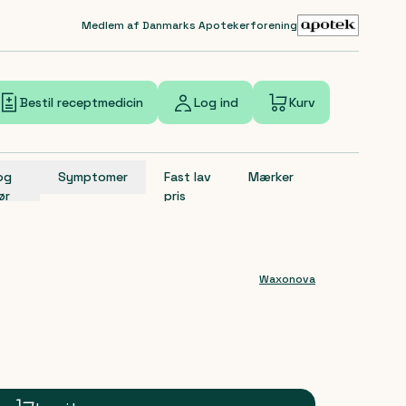
Medlem af Danmarks Apotekerforening
Bestil receptmedicin
Log ind
Kurv
 og
Symptomer
Fast lav
Mærker
ør
pris
Waxonova