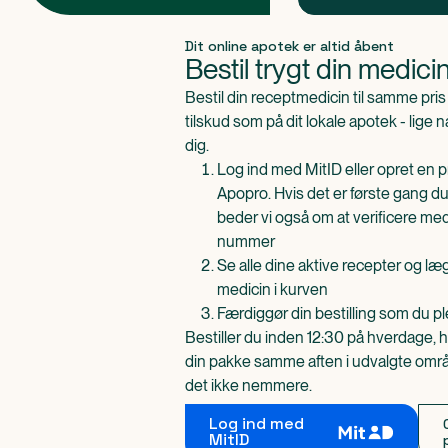
Produkt 1 af 0
Dit online apotek er altid åbent
Bestil trygt din medici
Bestil din receptmedicin til samme pr
tilskud som på dit lokale apotek - lige 
dig.
Log ind med MitID eller opret en pr
Apopro. Hvis det er første gang du
beder vi også om at verificere me
nummer
Se alle dine aktive recepter og l
medicin i kurven
Færdiggør din bestilling som du pl
Bestiller du inden 12:30 på hverdage, h
din pakke samme aften i udvalgte områd
det ikke nemmere.
Log ind med
MitID