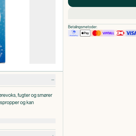
Betalingsmetoder:
ørevoks, fugter og smører
kspropper og kan
den ydre øregang. Waxonova
understøtter fjernelsen af