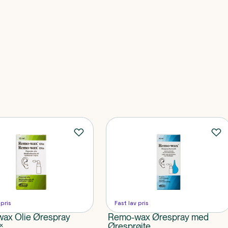
 pris
Fast lav pris
ax Olie Ørespray
Remo-wax Ørespray med
x
Øresprøjte