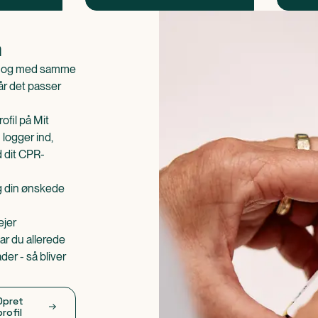
n
is og med samme
når det passer
ofil på Mit
 logger ind,
d dit CPR-
æg din ønskede
ejer
ar du allerede
er - så bliver
Opret
profil