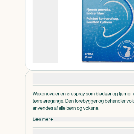
Produktdetaljer
Waxonova er en ørespray som blødgør og fjerner 
tørre øregange. Den forebygger og behandler vo
anvendes af alle børn og voksne.
Fri for mineralolie og tilsætningsstoffer.
Læs mere
Waxonova er beregnet til rengøring og pleje af 
danner en beskyttende film i den ydre øregang og 