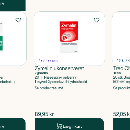
urv
Fast lav pris
18 år +
K
Zymelin ukonserveret
Treo Ci
Zymelin
Treo
ter
20 ml Næsespray, opløsning
20 stk Bru
rbeholdt),
1 mg/ml, Xylometazolinhydrochlorid
500+50 mg 
Acetylsalic
Se produktresumé
Se produk
$
nuværende pris
$
nuvær
89,95
kr.
52,05
k
urv
Læg i kurv