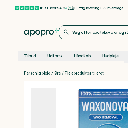
Gå til hovedindhold
TrustScore 4.8
Hurtig levering 0-2 hverdage
Tilbud
Udforsk
Håndkøb
Hudpleje
Personlig pleje
/
Øre
/
Plejeprodukter til øret