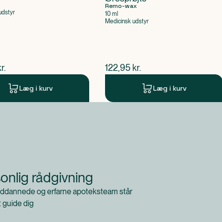
Remo-wax
udstyr
10 ml
Medicinsk udstyr
ende pris
$
nuværende pris
r.
122,95
kr.
Læg i kurv
Læg i kurv
onlig rådgivning
ddannede og erfarne apoteksteam står
at guide dig