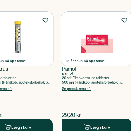
un på Apoteket
18 år +
Kun på Apoteket
trus
Pamol
pamol
setabletter
20 stk Filmovertrukne tabletter
(Håndkøb, apoteksforbeholdt),
500 mg (Håndkøb, apoteksforbeholdt),
ylsyre, Caffein
Paracetamol
tresumé
Se produktresumé
ende pris
$
nuværende pris
r.
29,20
kr.
Læg i kurv
Læg i kurv