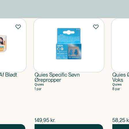
Af Blødt
Quies Specific Søvn
Quies Ø
Ørepropper
Voks
Quies
Quies
1 par
8 par
$
nuværende pris
$
nuvær
149,95
kr.
58,25
k