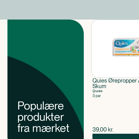
Produkter
Quies Ørepropper 
Skum
Quies
3 par
Populære
produkter
fra mærket
$
nuværende pris
39,00
kr.