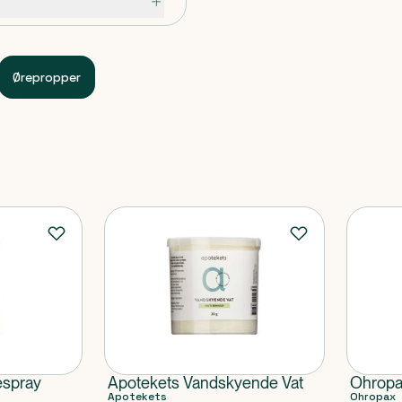
kone ørepropper til f.eks
hyppige øreinfektioner.
Ørepropper
55 cm hoved omkreds)
espray
Apotekets Vandskyende Vat
Ohropa
Apotekets
Ohropax