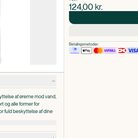
124,00
kr.
Betalingsmetoder:
ttelse af ørerne mod vand,
rt og alle former for
for fuld beskyttelse af dine
e det på under
er cykelmotion.