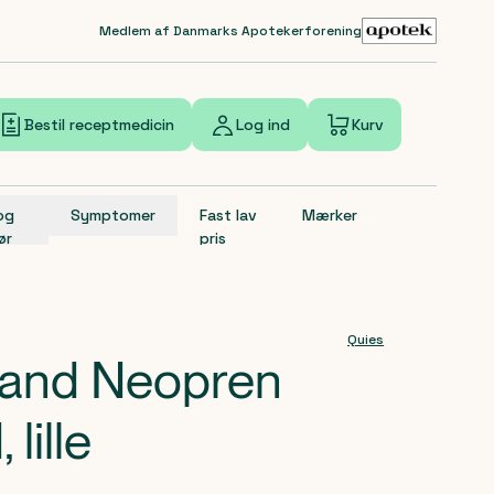
Medlem af Danmarks Apotekerforening
Bestil receptmedicin
Log ind
Kurv
 og
Symptomer
Fast lav
Mærker
ør
pris
Quies
band Neopren
lille