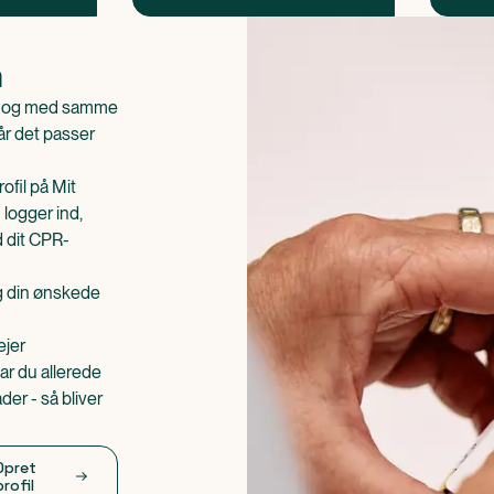
n
is og med samme
når det passer
ofil på Mit
 logger ind,
d dit CPR-
æg din ønskede
ejer
ar du allerede
er - så bliver
Opret
profil