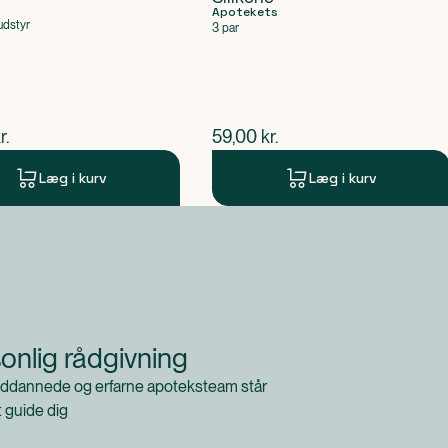
Apotekets
udstyr
3 par
ende pris
$
nuværende pris
r.
59,00
kr.
Læg i kurv
Læg i kurv
onlig rådgivning
ddannede og erfarne apoteksteam står
at guide dig