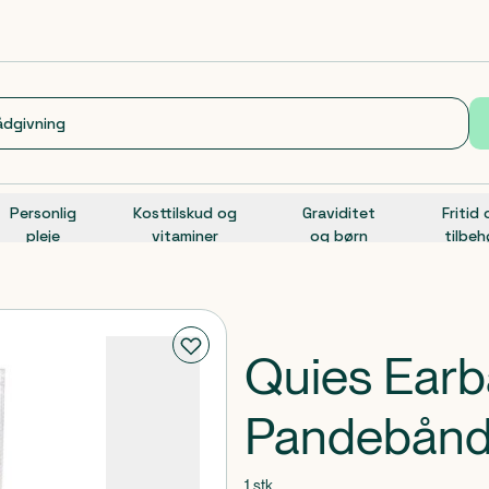
Personlig
Kosttilskud og
Graviditet
Fritid
pleje
vitaminer
og børn
tilbeh
Quies Ear
Pandebånd, 
1 stk