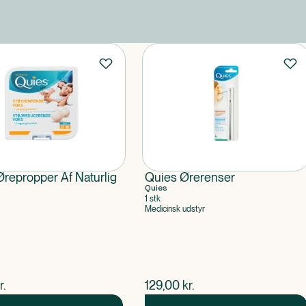
repropper Af Naturlig
Quies Ørerenser
Quies
1 stk
Medicinsk udstyr
ende pris
$
nuværende pris
r.
129,00
kr.