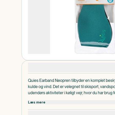
Produktdetaljer
Quies Earband Neopren tilbyder en komplet besky
kulde og vind. Det er velegnet til skisport, vandspo
udendørs aktiviteter i køligt vejr, hvor du har brug 
ører.
Læs mere
Quies Earband Neopren er så tyndt, at du kan hav
cykelhjelmen. Derfor er det ideelt til alle, der dyrk