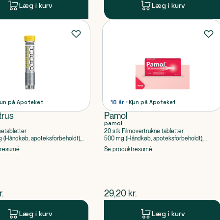
Læg i kurv
Læg i kurv
un på Apoteket
18 år +
Kun på Apoteket
trus
Pamol
pamol
setabletter
20 stk Filmovertrukne tabletter
(Håndkøb, apoteksforbeholdt),
500 mg (Håndkøb, apoteksforbeholdt),
ylsyre, Caffein
Paracetamol
tresumé
Se produktresumé
ende pris
$
nuværende pris
r.
29,20
kr.
Læg i kurv
Læg i kurv