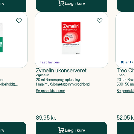
urv
Læg i kurv
Fast lav pris
18 år +
K
Zymelin ukonserveret
Treo Ci
Zymelin
Treo
ter
20 ml Næsespray, opløsning
20 stk Bru
rbeholdt),
1 mg/ml, Xylometazolinhydrochlorid
500+50 mg 
Acetylsalic
Se produktresumé
Se produk
$
nuværende pris
$
nuvær
89,95
kr.
52,05
k
urv
Læg i kurv