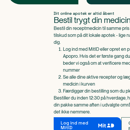
Produkt 1 af 0
Dit online apotek er altid åbent
Bestil trygt din medici
Bestil din receptmedicin til samme pr
tilskud som på dit lokale apotek - lige 
dig.
Log ind med MitID eller opret en pr
Apopro. Hvis det er første gang du
beder vi også om at verificere me
nummer
Se alle dine aktive recepter og l
medicin i kurven
Færdiggør din bestilling som du pl
Bestiller du inden 12:30 på hverdage, h
din pakke samme aften i udvalgte områd
det ikke nemmere.
Log ind med
MitID