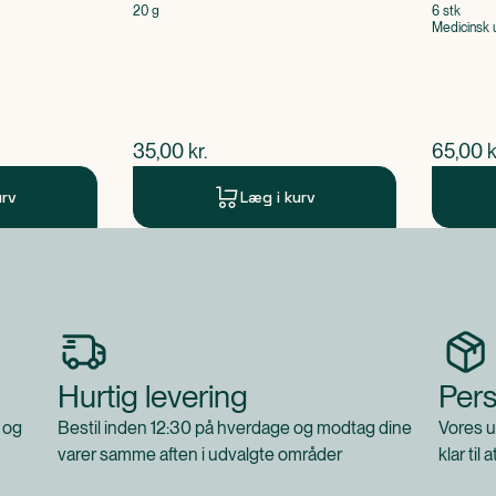
20 g
6 stk
Medicinsk 
$
nuværende pris
$
nuvær
35,00
kr.
65,00
k
urv
Læg i kurv
Hurtig levering
Pers
 og
Bestil inden 12:30 på hverdage og modtag dine
Vores u
varer samme aften i udvalgte områder
klar til 