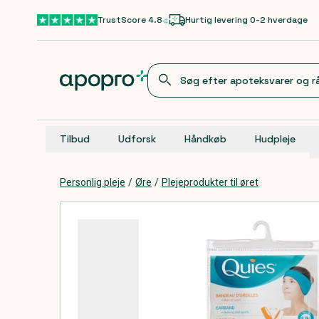
Gå til hovedindhold
TrustScore 4.8
Hurtig levering 0-2 hverdage
Tilbud
Udforsk
Håndkøb
Hudpleje
Personlig pleje
/
Øre
/
Plejeprodukter til øret