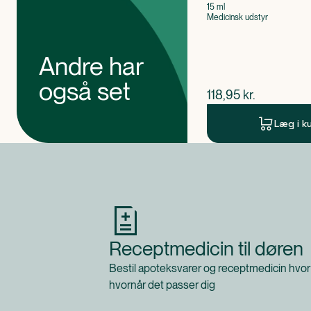
15 ml
Medicinsk udstyr
Andre har
også set
$
nuværende pris
118,95
kr.
Læg i k
Produkt 1 af 0
Receptmedicin til døren
Bestil apoteksvarer og receptmedicin hvor
hvornår det passer dig