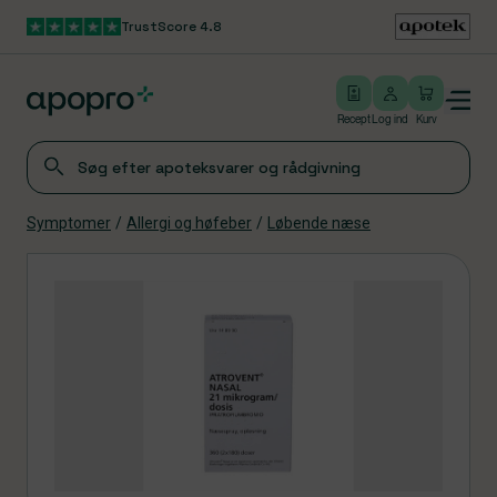
TrustScore 4.8
Gå til hovedindhold
Open/close menu
Log ind
Recept
Log ind
Kurv
Symptomer
/
Allergi og høfeber
/
Løbende næse