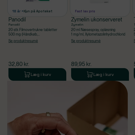
18 år +
Kun på Apoteket
Fast lav pris
Panodil
Zymelin ukonserveret
Panodil
Zymelin
20 stk Filmovertrukne tabletter
20 ml Næsespray, opløsning
500 mg (Håndkøb,
1 mg/ml, Xylometazolinhydrochlorid
apoteksforbeholdt), Paracetamol
Se produktresumé
Se produktresumé
$
nuværende pris
$
nuværende pris
32,80
kr.
89,95
kr.
Læg i kurv
Læg i kurv
Produkt 1 af 0