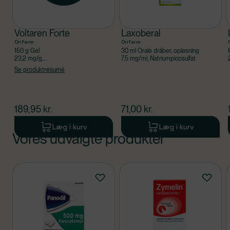
Voltaren Forte
Laxoberal
Orifarm
Orifarm
150 g Gel
30 ml Orale dråber, opløsning
23,2 mg/g,
7,5 mg/ml, Natriumpicosulfat
Diclofenacdiethylammonium
Se produktresumé
$
nuværende pris
$
nuværende pris
189,95
kr.
71,00
kr.
Læg i kurv
Læg i kurv
Vores udvalgte produkter
Produkt 1 af 0
Produkter