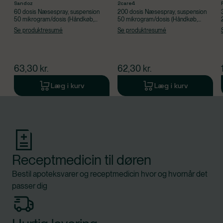
Sandoz
2care4
60 dosis Næsespray, suspension
200 dosis Næsespray, suspension
50 mikrogram/dosis (Håndkøb,
50 mikrogram/dosis (Håndkøb,
apoteksforbeholdt),
apoteksforbeholdt),
Se produktresumé
Se produktresumé
Mometasonfuroat
Beclometasondipropionatmonohydrat
$
nuværende pris
$
nuværende pris
63,30
kr.
62,30
kr.
Læg i kurv
Læg i kurv
Produkt 1 af 0
Receptmedicin til døren
Bestil apoteksvarer og receptmedicin hvor og hvornår det
passer dig