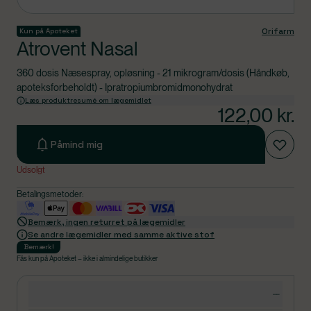
Orifarm
Kun på Apoteket
Atrovent Nasal
360 dosis Næsespray, opløsning - 21 mikrogram/dosis (Håndkøb,
apoteksforbeholdt) - Ipratropiumbromidmonohydrat
Læs produktresumé om lægemidlet
122,00
kr.
Påmind mig
Udsolgt
Betalingsmetoder:
Bemærk, ingen returret på lægemidler
Se andre lægemidler med samme aktive stof
Bemærk
!
Fås kun på Apoteket – ikke i almindelige butikker
Produktdetaljer