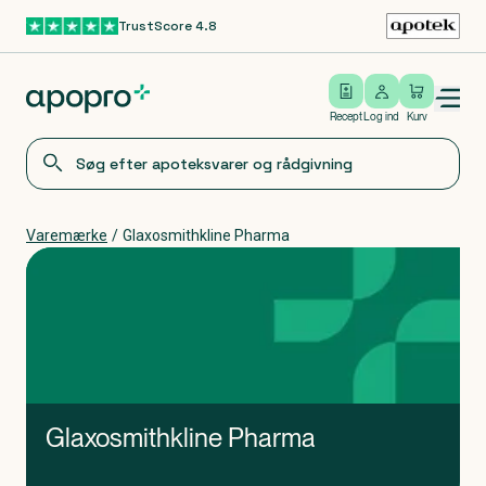
TrustScore 4.8
Gå til hovedindhold
Open/close menu
Log ind
Recept
Log ind
Kurv
Varemærke
/
Glaxosmithkline Pharma
Glaxosmithkline Pharma