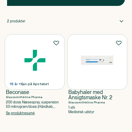
2
produkter
18 år +
Kun på Apoteket
Beconase
Babyhaler med
Ansigtsmaske Nr. 2
Glaxosmithkline Pharma
200 dosis Næsespray, suspension
Glaxosmithkline Pharma
50 mikrogram/dosis (Håndkøb,
1 stk
apoteksforbeholdt),
Medicinsk udstyr
Se produktresumé
Beclometasondipropionatmonohydrat