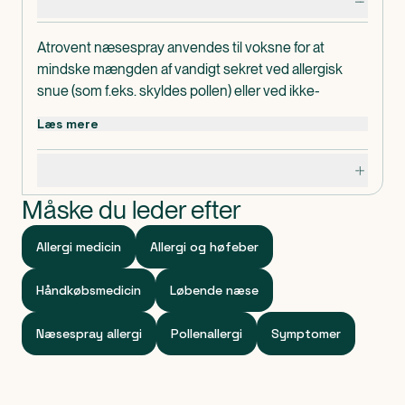
Produktdetaljer
Atrovent næsespray anvendes til voksne for at
mindske mængden af vandigt sekret ved allergisk
snue (som f.eks. skyldes pollen) eller ved ikke-
allergisk løbende næse (som kan udløses af f.eks.
Læs mere
temperaturforandringer eller lokalirritation)
Atrovent næsespray virker ved at hæmmer
Specifikationer
dannelsen af vandigt sekret i næsens slimhinder.
Atrovent næsespray begynder at virke inden for 15
Måske du leder efter
minutter.
Atrovent næsespray bør ikke gives til børn under 18 år
Allergi medicin
Allergi og høfeber
uden lægens anvisning.
I pakningerne med medicin findes en
Håndkøbsmedicin
Løbende næse
patientvejledning, som du altid bør læse grundigt,
inden du tager medicinen. Hvis du er i tvivl, om du må
Næsespray allergi
Pollenallergi
Symptomer
bruge medicinen, bør du kontakte egen læge.
Dosering
Den anbefalede dosis er: