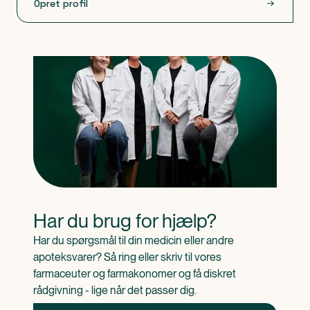
Opret profil
på pakningen.
Efter åbning er flasken holdbar i 1 år.
Spørg på apoteket, hvordan du skal bortskaffe
medicinrester. Af hensyn til miljøet må du ikke smide
medicinrester i afløbet, toilettet eller skraldespanden
Sidst opdateret d. 30/04-2024.
Har du brug for hjælp?
Har du spørgsmål til din medicin eller andre 
apoteksvarer? Så ring eller skriv til vores 
farmaceuter og farmakonomer og få diskret 
rådgivning - lige når det passer dig.