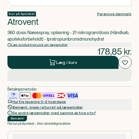
Paranova danmark
Kun på Apoteket
Atrovent
360 dosis Næsespray, opløsning - 21 mikrogram/dosis (Håndkøb,
apoteksforbeholdt) - Ipratropiumbromidmonohydrat
Læs produktresumé om lægemidlet
178,85
kr.
Læg i kurv
Betalingsmetoder:
Hurtig levering 0-2 hverdage
Bemærk, ingen returret på lægemidler
Se andre lægemidler med samme aktive stof
Bemærk
!
Fås kun på Apoteket – ikke i almindelige butikker