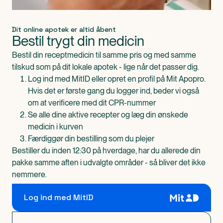
øjensmerter, sløret syn, synsforstyrrelser i form af
ringe eller pletter, røde øjne, hævede pupiller.
Hævelse i munden pga. væskeophobning.
Dit online apotek er altid åbent
Bestil trygt din medicin
Mundbetændelse.
Tørhed i halsen. Mundtørhed.
Bestil din receptmedicin til samme pris og med samme
Svimmelhed.
tilskud som på dit lokale apotek - lige når det passer dig.
Overfølsomhed.
Log ind med MitID eller opret en profil på Mit Apopro.
Mave-tarmforstyrrelser med diarré eller forstoppelse.
Hvis det er første gang du logger ind, beder vi også
Kvalme.
om at verificere med dit CPR-nummer
Sjældne bivirkninger (forekommer hos mellem 1 og 10
Se alle dine aktive recepter og læg din ønskede
ud af 10.000 patienter):
medicin i kurven
Hudkløe, nældefeber.
Færdiggør din bestilling som du plejer
Hjertebanken.
Bestiller du inden 12:30 på hverdage, har du allerede din
Opbevaring
pakke samme aften i udvalgte områder - så bliver det ikke
Opbevares utilgængeligt for børn.
nemmere.
Opbevares ved temperaturer under 25°C.
Opbevares i original emballage for at beskytte mod
Log ind med MitID
lys.
Brug ikke lægemidlet efter den udløbsdato, der står