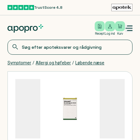
TrustScore 4.8
Gå til hovedindhold
Open/close menu
Log ind
Recept
Log ind
Kurv
Symptomer
/
Allergi og høfeber
/
Løbende næse