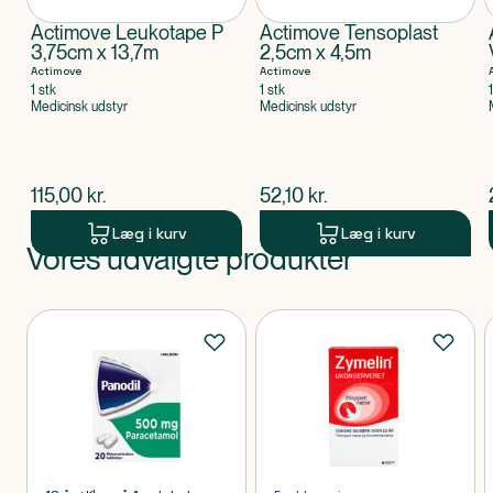
Actimove Leukotape P
Actimove Tensoplast
3,75cm x 13,7m
2,5cm x 4,5m
Actimove
Actimove
1 stk
1 stk
Medicinsk udstyr
Medicinsk udstyr
$
nuværende pris
$
nuværende pris
115,00
kr.
52,10
kr.
Læg i kurv
Læg i kurv
Vores udvalgte produkter
Produkt 1 af 0
Produkter