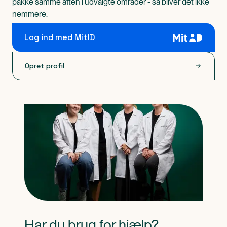
pakke samme aften i udvalgte områder - så bliver det ikke
nemmere.
Log ind med MitID
Opret profil
Har du brug for hjælp?