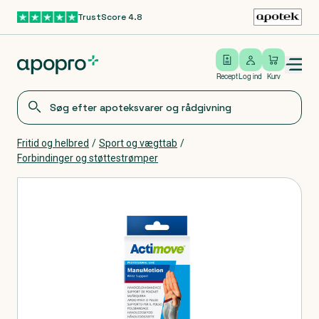
TrustScore 4.8
Gå til hovedindhold
Open/close menu
Log ind
Recept
Log ind
Kurv
Fritid og helbred
/
Sport og vægttab
/
Forbindinger og støttestrømper
Produkter