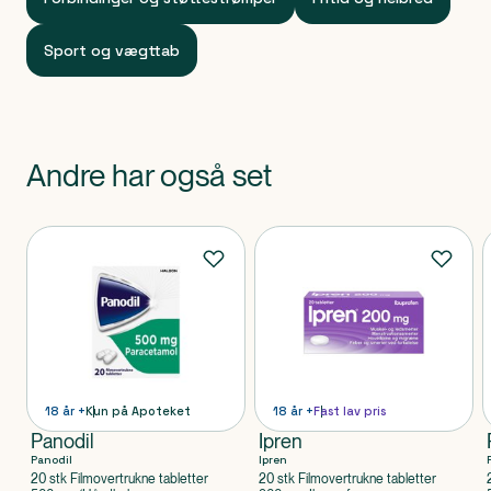
Sport og vægttab
Andre har også set
Produkter
18 år +
Kun på Apoteket
18 år +
Fast lav pris
Panodil
Ipren
Panodil
Ipren
20 stk Filmovertrukne tabletter
20 stk Filmovertrukne tabletter