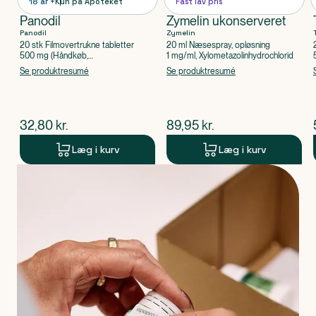
18 år +
Kun på Apoteket
Fast lav pris
Panodil
Zymelin ukonserveret
Panodil
Zymelin
20 stk Filmovertrukne tabletter
20 ml Næsespray, opløsning
500 mg (Håndkøb,
1 mg/ml, Xylometazolinhydrochlorid
apoteksforbeholdt), Paracetamol
Se produktresumé
Se produktresumé
$
nuværende pris
$
nuværende pris
32,80
kr.
89,95
kr.
Læg i kurv
Læg i kurv
Produkt 1 af 0