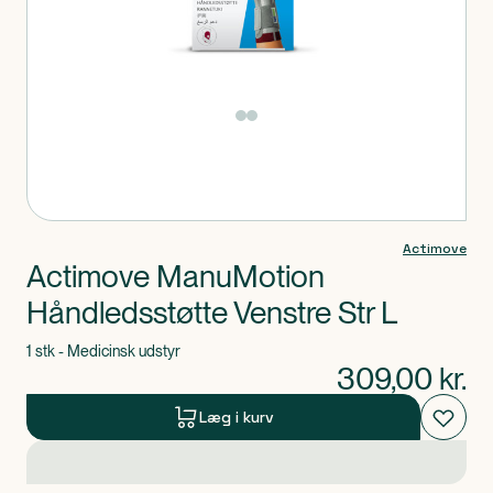
Produkt 1 af 0
Actimove
Actimove ManuMotion
Håndledsstøtte Venstre Str L
1 stk - Medicinsk udstyr
309,00
kr.
Læg i kurv