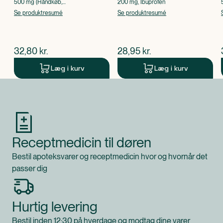
500 mg (Håndkøb,
200 mg, Ibuprofen
apoteksforbeholdt), Paracetamol
Se produktresumé
Se produktresumé
$
nuværende pris
$
nuværende pris
32,80
kr.
28,95
kr.
Læg i kurv
Læg i kurv
Produkt 1 af 0
Receptmedicin til døren
Bestil apoteksvarer og receptmedicin hvor og hvornår det
passer dig
Hurtig levering
Bestil inden 12:30 på hverdage og modtag dine varer