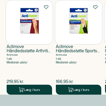
Produkter
Actimove
Actimove
Håndledsstøtte Arthritis
Håndledsstøtte Sports
Care størrelse S
Edition Universel
Actimove
Actimove
størrelse
1 stk
1 stk
Medicinsk udstyr
Medicinsk udstyr
$
nuværende pris
$
nuværende pris
219,95
kr.
166,95
kr.
Læg i kurv
Læg i kurv
Produkt 1 af 0