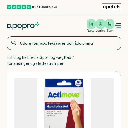
TrustScore 4.8
Gå til hovedindhold
Open/close menu
Log ind
Recept
Log ind
Kurv
Fritid og helbred
/
Sport og vægttab
/
Forbindinger og støttestrømper