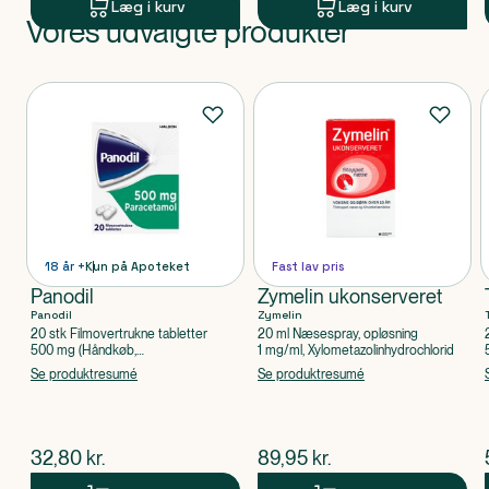
Læg i kurv
Læg i kurv
Vores udvalgte produkter
Produkt 1 af 0
Produkter
18 år +
Kun på Apoteket
Fast lav pris
Panodil
Zymelin ukonserveret
Panodil
Zymelin
20 stk Filmovertrukne tabletter
20 ml Næsespray, opløsning
500 mg (Håndkøb,
1 mg/ml, Xylometazolinhydrochlorid
apoteksforbeholdt), Paracetamol
Se produktresumé
Se produktresumé
$
nuværende pris
$
nuværende pris
32,80
kr.
89,95
kr.