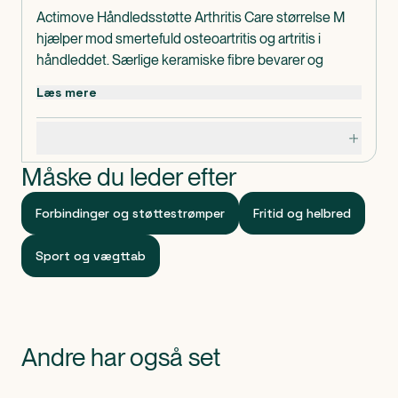
Actimove Håndledsstøtte Arthritis Care størrelse M
hjælper mod smertefuld osteoartritis og artritis i
håndleddet. Særlige keramiske fibre bevarer og
reflekterer kropsvarmen og giver beroligende varme,
Læs mere
som bidrager til smertelindring.
Terapeutisk varmebehandling fremmer cirkulation
Specifikationer
omkring håndleddet med henblik på hurtigere
tilbagevenden til daglige aktiviteter.
Måske du leder efter
Actimove Håndledsstøtte Arthritis Care størrelse M er
lavet uden latex.
Forbindinger og støttestrømper
Fritid og helbred
Omkreds: 15-17 cm.
Indeholder
Sport og vægttab
1 stk. Actimove Håndledsstøtte Arthritis Care størrelse
M.
Klassificeret som
Produktet er CE-mærket medicinsk udstyr.
Andre har også set