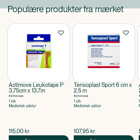
Populære produkter fra mærket
Produkter
Actimove Leukotape P
Tensoplast Sport 6 cm x
3,75cm x 13,7m
2,5 m
Actimove
Actimove
1 stk
1 stk
Medicinsk udstyr
Medicinsk udstyr
$
nuværende pris
$
nuværende pris
115,00
kr.
107,95
kr.