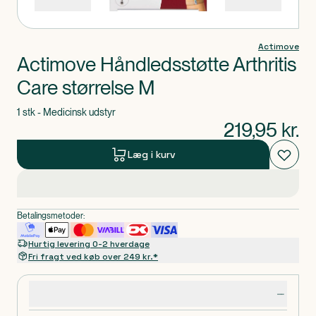
Actimove
Actimove Håndledsstøtte Arthritis
Care størrelse M
1 stk - Medicinsk udstyr
219,95
kr.
Læg i kurv
Betalingsmetoder:
Hurtig levering 0-2 hverdage
Fri fragt ved køb over 249 kr.*
Produktdetaljer