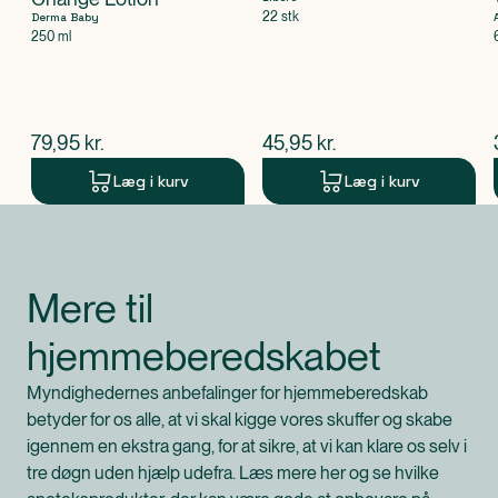
22 stk
Derma Baby
250 ml
$
nuværende pris
$
nuværende pris
79,95
kr.
45,95
kr.
Læg i kurv
Læg i kurv
Produkt 1 af 0
Mere til
hjemmeberedskabet
Myndighedernes anbefalinger for hjemmeberedskab
betyder for os alle, at vi skal kigge vores skuffer og skabe
igennem en ekstra gang, for at sikre, at vi kan klare os selv i
tre døgn uden hjælp udefra. Læs mere her og se hvilke