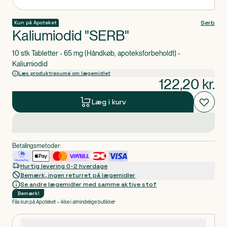
Serb
Kun på Apoteket
Kaliumiodid "SERB"
10 stk Tabletter - 65 mg (Håndkøb, apoteksforbeholdt) -
Kaliumiodid
Læs produktresumé om lægemidlet
122,20
kr.
Læg i kurv
Betalingsmetoder:
Hurtig levering 0-2 hverdage
Bemærk, ingen returret på lægemidler
Se andre lægemidler med samme aktive stof
Bemærk
!
Fås kun på Apoteket – ikke i almindelige butikker