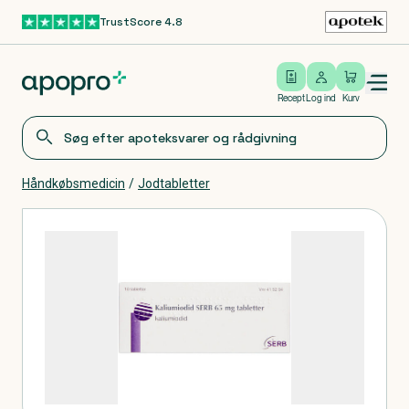
TrustScore 4.8
Gå til hovedindhold
Open/close menu
Log ind
Recept
Log ind
Kurv
Håndkøbsmedicin
/
Jodtabletter