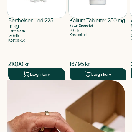
Berthelsen Jod 225
Kalium Tabletter 250 mg
mikg
Natur Drogeriet
90 stk
Berthelsen
Kosttilskud
180 stk
Kosttilskud
$
nuværende pris
$
nuværende pris
210,00
kr.
167,95
kr.
Læg i kurv
Læg i kurv
Produkt 1 af 0