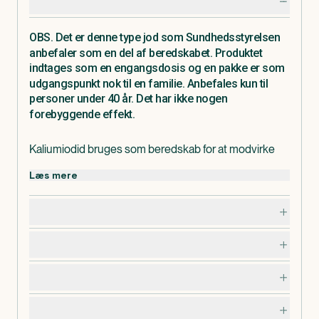
Produktdetaljer
OBS. Det er denne type jod som Sundhedsstyrelsen
anbefaler som en del af beredskabet. Produktet
indtages som en engangsdosis og en pakke er som
udgangspunkt nok til en familie. Anbefales kun til
personer under 40 år. Det har ikke nogen
forebyggende effekt.
Kaliumiodid bruges som beredskab for at modvirke
langtidspåvirkning af skjoldbruskkirtlen i tilfælde af en
Læs mere
atomulykke. Skal anvendes i overensstemmelse med
de kompetente myndigheders nationale
Dosering, opbevaring og indhold
retningslinjer.
I pakningerne med medicin findes en
Bivirkninger
patientvejledning, som du altid bør læse grundigt,
inden du tager medicinen. Hvis du er i tvivl, om du må
Advarsler og forsigtighedsregler
bruge medicinen, bør du kontakte egen læge.
Senest opdateret d. 05/10-2023.
Specifikationer