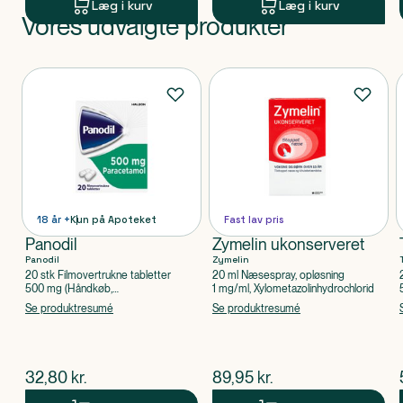
Læg i kurv
Læg i kurv
Vores udvalgte produkter
Produkt 1 af 0
Produkter
18 år +
Kun på Apoteket
Fast lav pris
Panodil
Zymelin ukonserveret
Panodil
Zymelin
20 stk Filmovertrukne tabletter
20 ml Næsespray, opløsning
500 mg (Håndkøb,
1 mg/ml, Xylometazolinhydrochlorid
apoteksforbeholdt), Paracetamol
Se produktresumé
Se produktresumé
$
nuværende pris
$
nuværende pris
32,80
kr.
89,95
kr.