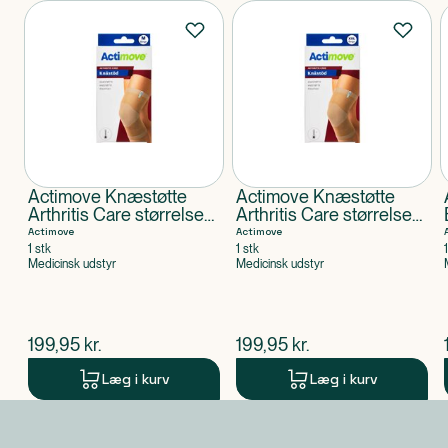
Produkter
Actimove Knæstøtte
Actimove Knæstøtte
Arthritis Care størrelse
Arthritis Care størrelse
M
XXL
Actimove
Actimove
1 stk
1 stk
Medicinsk udstyr
Medicinsk udstyr
$
nuværende pris
$
nuværende pris
199,95
kr.
199,95
kr.
Læg i kurv
Læg i kurv
Produkt 1 af 0