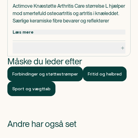
Actimove Knæstøtte Arthritis Care størrelse L hjælper
mod smertefuld osteoartritis og artritis i knæleddet.
Særlige keramiske fibre bevarer og reflekterer
kropsvarmen og giver beroligende varme, som
Læs mere
bidrager til smertelindring.
Terapeutisk varmebehandling fremmer cirkulation
Specifikationer
omkring håndleddet med henblik på hurtigere
tilbagevenden til daglige aktiviteter.
Måske du leder efter
Actimove Knæstøtte Arthritis Care størrelse L er lavet
uden latex.
Forbindinger og støttestrømper
Fritid og helbred
Omkreds: 38-43 cm.
Indeholder
Sport og vægttab
1 stk. Actimove Knæstøtte Arthritis Care størrelse L.
Klassificeret som
Produktet er CE-mærket medicinsk udstyr.
Andre har også set