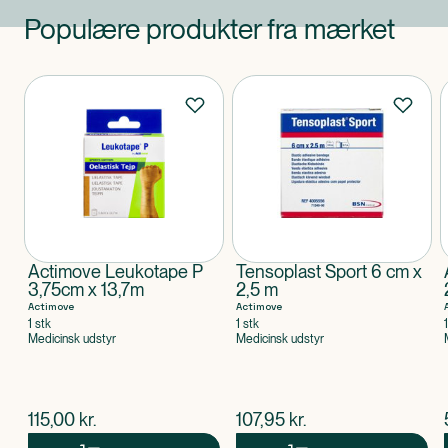
Populære produkter fra mærket
Produkter
Actimove Leukotape P
Tensoplast Sport 6 cm x
3,75cm x 13,7m
2,5 m
Actimove
Actimove
1 stk
1 stk
Medicinsk udstyr
Medicinsk udstyr
$
nuværende pris
$
nuværende pris
115,00
kr.
107,95
kr.