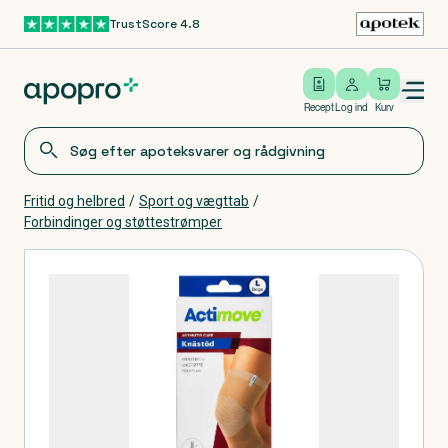
TrustScore 4.8
Gå til hovedindhold
Open/close menu
Log ind
Recept
Log ind
Kurv
Fritid og helbred
/
Sport og vægttab
/
Forbindinger og støttestrømper