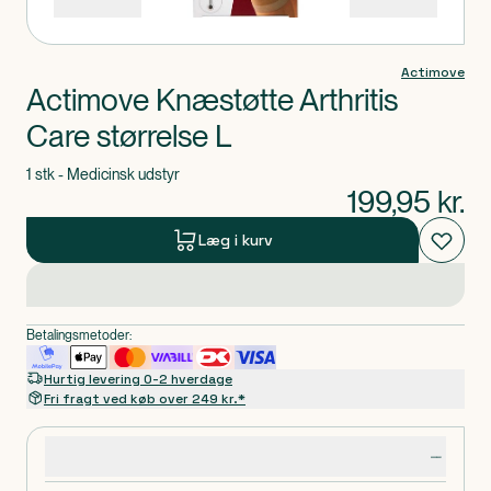
Actimove
Actimove Knæstøtte Arthritis
Care størrelse L
1 stk - Medicinsk udstyr
199,95
kr.
Læg i kurv
Betalingsmetoder:
Hurtig levering 0-2 hverdage
Fri fragt ved køb over 249 kr.*
Produktdetaljer