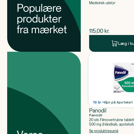
Medicinsk udstyr
Populære
produkter
fra mærket
$
nuværende pris
115,00
kr.
Læg i k
Produkter
Produkt 1 af 0
18 år +
Kun på Apoteket
Panodil
Panodil
20 stk Filmovertrukne tablet
500 mg (Håndkøb, apoteksfo
Paracetamol
Se produktresumé