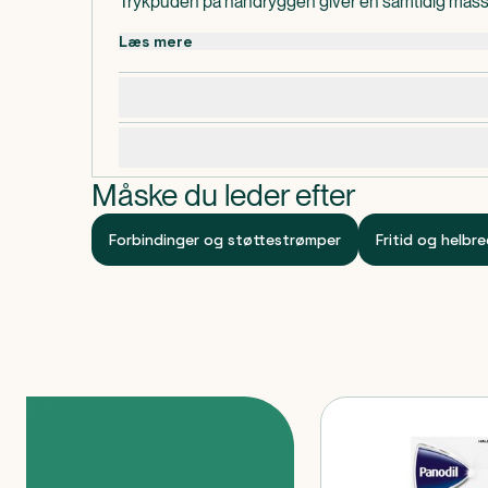
Trykpuden på håndryggen giver en samtidig mass
væv og hjælper således reduktion af ødemer og h
Læs mere
Bemærkning
Enhver alvorlig hændelse, som er forekommet i f
Dosering, opbevaring og indhold
produkt, skal rapporteres til BSN medical GmbH
nationale myndighed.
Specifikationer
Måske du leder efter
Forbindinger og støttestrømper
Fritid og helbr
Produkter