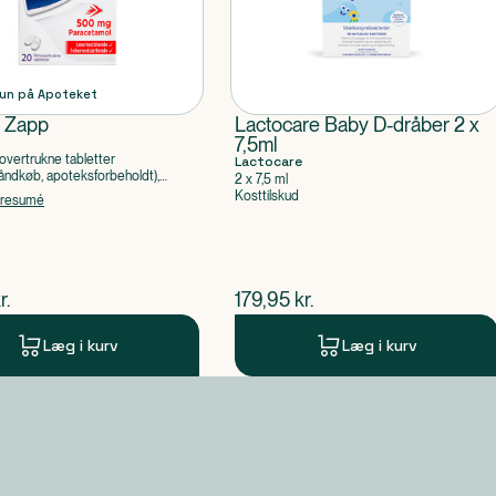
un på Apoteket
l Zapp
Lactocare Baby D-dråber 2 x
7,5ml
overtrukne tabletter
Lactocare
ndkøb, apoteksforbeholdt),
2 x 7,5 ml
ol
Kosttilskud
tresumé
ende pris
$
nuværende pris
r.
179,95
kr.
Læg i kurv
Læg i kurv