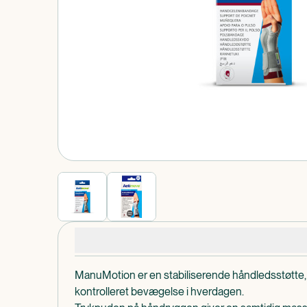
Produkt 1 af 0
Produktdetaljer
ManuMotion er en stabiliserende håndledsstøtte, 
kontrolleret bevægelse i hverdagen.