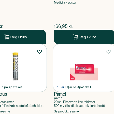
Medicinsk udstyr
ende pris
$
nuværende pris
kr.
166,95
kr.
Læg i kurv
Læg i kurv
un på Apoteket
18 år +
Kun på Apoteket
trus
Pamol
pamol
setabletter
20 stk Filmovertrukne tabletter
(Håndkøb, apoteksforbeholdt),
500 mg (Håndkøb, apoteksforbeholdt),
ylsyre, Caffein
Paracetamol
tresumé
Se produktresumé