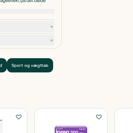
ageeffekt på det bløde
ævelser.
orbindelse med dette
 og den kompetente
ed
Sport og vægttab