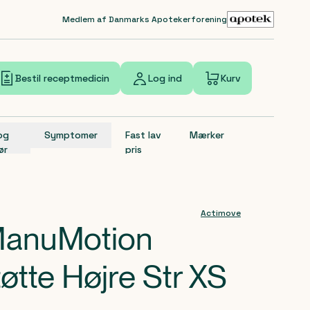
Medlem af Danmarks Apotekerforening
Bestil receptmedicin
Log ind
Kurv
 og
Symptomer
Fast lav
Mærker
ør
pris
Actimove
ManuMotion
øtte Højre Str XS