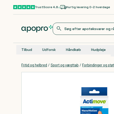
Gå til hovedindhold
TrustScore 4.8
Hurtig levering 0-2 hverdage
Tilbud
Udforsk
Håndkøb
Hudpleje
Fritid og helbred
/
Sport og vægttab
/
Forbindinger og st
Produkter