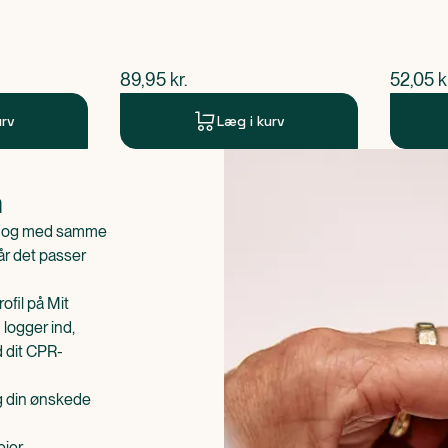
$
nuværende pris
$
nuvær
89,95
kr.
52,05
k
urv
Læg i kurv
n
is og med samme
når det passer
ofil på Mit
 logger ind,
d dit CPR-
æg din ønskede
ejer