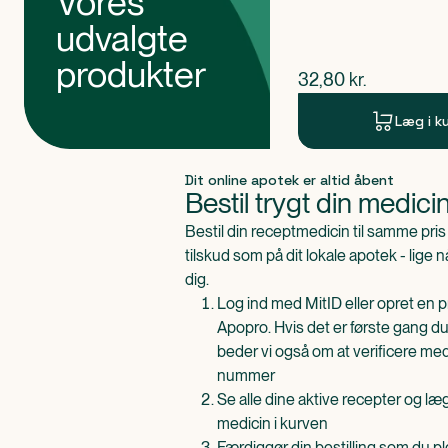
Vores
udvalgte
produkter
$
nuværende pris
32,80
kr.
Læg i k
Produkt 1 af 0
Dit online apotek er altid åbent
Bestil trygt din medici
Bestil din receptmedicin til samme pr
tilskud som på dit lokale apotek - lige 
dig.
Log ind med MitID eller opret en pr
Apopro. Hvis det er første gang du
beder vi også om at verificere me
nummer
Se alle dine aktive recepter og l
medicin i kurven
Færdiggør din bestilling som du pl