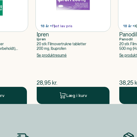
18 år +
Fast lav pris
18 år +
K
Ipren
Panodi
Ipren
Panodil
ter
20 stk Filmovertrukne tabletter
20 stk Film
rbeholdt),
200 mg, Ibuprofen
500 mg (Hå
Paracetam
Se produktresumé
Se produk
$
nuværende pris
$
nuvær
28,95
kr.
38,25
k
urv
Læg i kurv