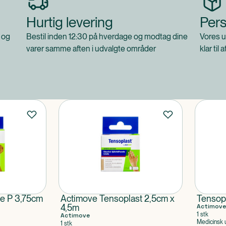
Hurtig levering
Pers
 og
Bestil inden 12:30 på hverdage og modtag dine
Vores u
varer samme aften i udvalgte områder
klar til 
e P 3,75cm
Actimove Tensoplast 2,5cm x
Tensopl
4,5m
Actimove
1 stk
Actimove
Medicinsk 
1 stk