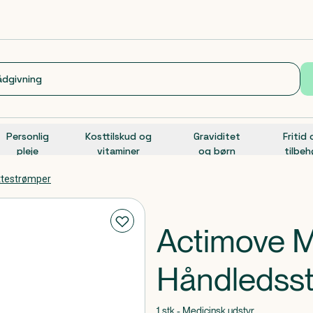
Personlig
Kosttilskud og
Graviditet
Fritid
pleje
vitaminer
og børn
tilbeh
øttestrømper
Actimove 
Håndledsst
1 stk - Medicinsk udstyr