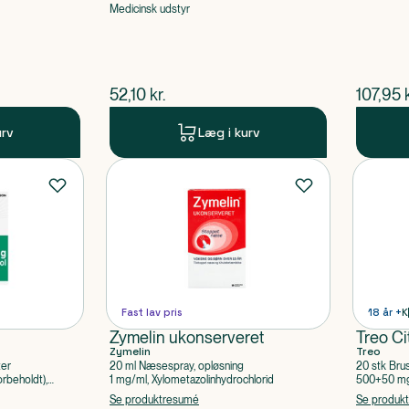
Medicinsk udstyr
$
nuværende pris
$
nuvær
52,10
kr.
107,95
urv
Læg i kurv
Fast lav pris
18 år +
K
Zymelin ukonserveret
Treo Ci
Zymelin
Treo
ter
20 ml Næsespray, opløsning
20 stk Bru
rbeholdt),
1 mg/ml, Xylometazolinhydrochlorid
500+50 mg 
Acetylsalic
Se produktresumé
Se produk