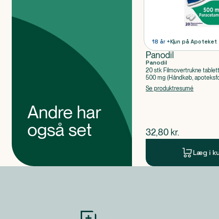
18 år +
Kun på Apoteket
Panodil
Panodil
20 stk Filmovertrukne tablet
500 mg (Håndkøb, apoteksfo
Paracetamol
Se produktresumé
Andre har
også set
$
nuværende pris
32,80
kr.
Læg i k
Produkt 1 af 0