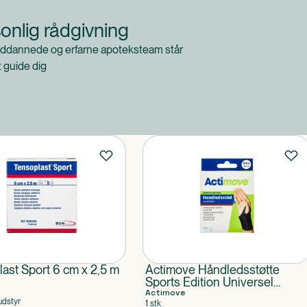
onlig rådgivning
ddannede og erfarne apoteksteam står
at guide dig
ast Sport 6 cm x 2,5 m
Actimove Håndledsstøtte
Sports Edition Universel
størrelse
Actimove
udstyr
1 stk