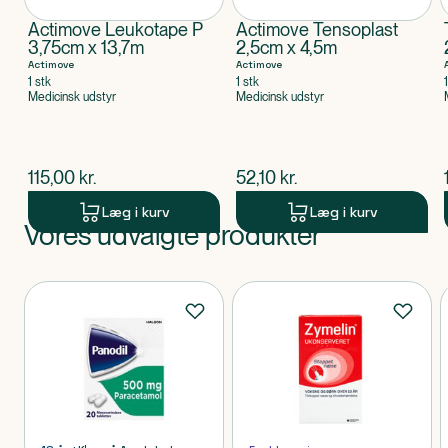
Actimove Leukotape P
Actimove Tensoplast
3,75cm x 13,7m
2,5cm x 4,5m
Actimove
Actimove
1 stk
1 stk
Medicinsk udstyr
Medicinsk udstyr
$
nuværende pris
$
nuværende pris
115,00
kr.
52,10
kr.
Læg i kurv
Læg i kurv
Vores udvalgte produkter
Produkt 1 af 0
Produkter