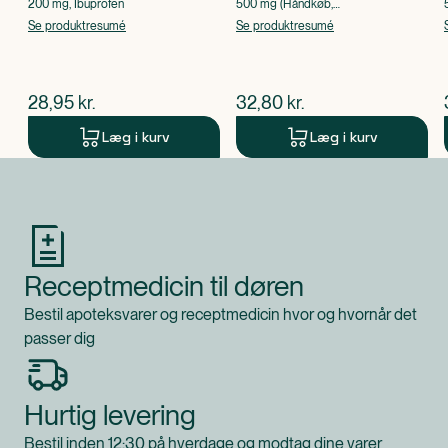
200 mg, Ibuprofen
500 mg (Håndkøb,
apoteksforbeholdt), Paracetamol
Se produktresumé
Se produktresumé
$
nuværende pris
$
nuværende pris
28,95
kr.
32,80
kr.
Læg i kurv
Læg i kurv
Produkt 1 af 0
Receptmedicin til døren
Bestil apoteksvarer og receptmedicin hvor og hvornår det
passer dig
Hurtig levering
Bestil inden 12:30 på hverdage og modtag dine varer