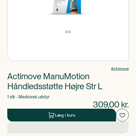
Produkt 1 af 0
Actimove
Actimove ManuMotion
Håndledsstøtte Højre Str L
1 stk - Medicinsk udstyr
309,00
kr.
Læg i kurv