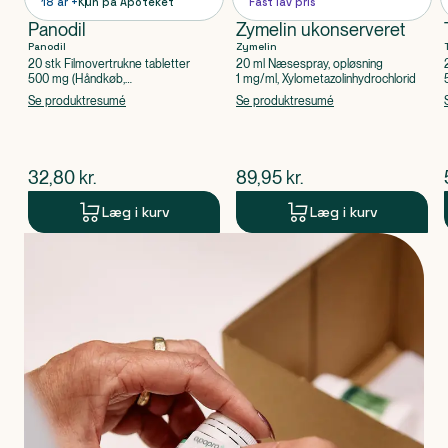
18 år +
Kun på Apoteket
Fast lav pris
Panodil
Zymelin ukonserveret
Panodil
Zymelin
20 stk Filmovertrukne tabletter
20 ml Næsespray, opløsning
500 mg (Håndkøb,
1 mg/ml, Xylometazolinhydrochlorid
apoteksforbeholdt), Paracetamol
Se produktresumé
Se produktresumé
$
nuværende pris
$
nuværende pris
32,80
kr.
89,95
kr.
Læg i kurv
Læg i kurv
Produkt 1 af 0