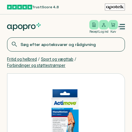
TrustScore 4.8
Gå til hovedindhold
Open/close menu
Log ind
Recept
Log ind
Kurv
Fritid og helbred
/
Sport og vægttab
/
Forbindinger og støttestrømper
Produkter