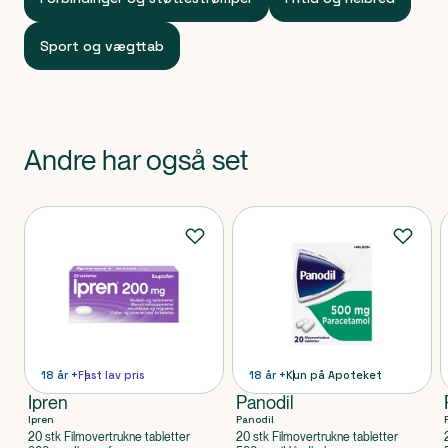
Sport og vægttab
Andre har også set
Produkter
18 år +
Fast lav pris
18 år +
Kun på Apoteket
Ipren
Panodil
Ipren
Panodil
20 stk Filmovertrukne tabletter
20 stk Filmovertrukne tabletter